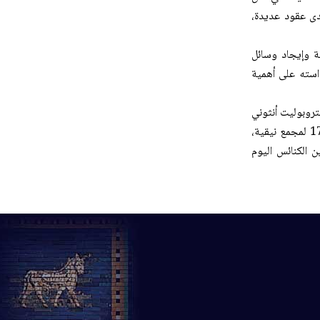
مدى عقود عديدة،
ية وإيجاد وسائل
داسته على أهمية
لمتروبوليت أنثوني
كلمةً أمام المشاركين في اليوم الثاني من مؤتمر كنيسة المشرق الآشورية بمناسبة الذكرى الـ1700 لمجمع نيقية،
 الكنائس اليوم