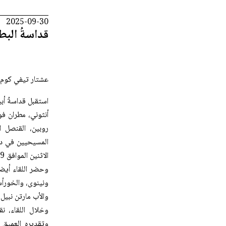
2025-09-30
قداسةُ الب
عشتار تيفي كوم 
استقبل قداسةُ أبي
أنثوني، مطران فو
روبين، القنصل ا
الاثنين الموافق 29 أيلول 2025.
وحضر اللقاء أيضا
ونينوى، والخورأ
والأب مارتن نبيل،
وخلال اللقاء، ن
وتقديره العميق 