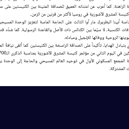
ّة الراهنة. كما أعرب عن امتنانه العميق للصداقة المتينة بين الكنيستين على 
كنيسة المشرق الآشورية في روسيا لأكثر من قرنين من الزمن..
داسة أبينا البطريرك مار آوا الثالث على الحاجة الماسة لتعزيز الوحدة المسيح
فات الكنسية، لا سيّما بين الكنائس ذات الأصل والقاعدة الرسولية. كما شدّد ق
يتها الروحية ووفائها للإنجيل ومبادئه.
ّي بتبادل الهدايا، تأكيداً على الصداقة الراسخة بين الكنيستين. كما ألقى نيافةُ ا
ة المجمع المسكوني الأول في توحيد العالم المسيحي والحاجة إلى الوحدة بين
 المشتركة.