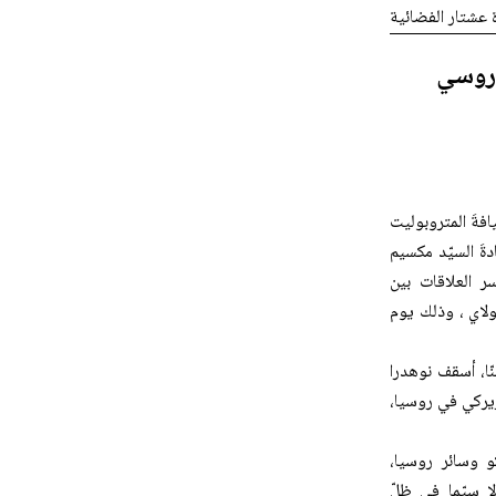
ة عشتار الفضائية
 روسي
افةَ المتروبوليت
ةَ السيّد مكسيم
ر العلاقات بين
والأب فاسين نيكولاي ، وذلك يوم
ّا، أسقف نوهدرا
يركي في روسيا،
و وسائر روسيا،
ا سيّما في ظلّ