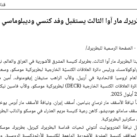
قنا
طريرك مار آوا الثالث يستقبل وفد كنسي وديبلوماسي
- الصفحة الرسمية للبطريرك/
نا البطريرك مار آوا الثالث، بطريرك كنيسة المشرق الآشورية في العراق والعالم، ني
لوكولامسك ورئيس دائرة العلاقات الكنسيّة الخارجية لبطريركية موسكو، وسعاد
لعام لروسيا الاتحادية في أربيل، والأب الراهب ستيفان إيغومنوف، أمين س
المسيحيين في دائرة العلاقات الكنسية الخارجية (DECR) لبطريركية موسكو، 
ً نيافةُ الأسقف مار نرساي بنيامين، أسقف إيران، ونيافةُ الأسقف مار أبرس يوخن
سقف سامانو عوديشو، كاهن رعية كنيسة مريم العذراء في موسكو والنائب البطر
 سكرتير البطريركية.
قل نيافةُ المتروبوليت أنثوني تحيات قداسة البطريرك كيريل، بطريرك موسك
لمواقف كنيسة المشرق الآشورية الداعمة للكنيسة الأرثوذكسية الروسية، ول