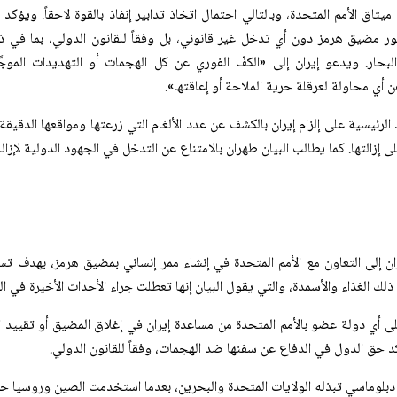
ميثاق الأمم المتحدة، وبالتالي احتمال اتخاذ تدابير إنفاذ بالقوة لاحقاً. ويؤك
ر مضيق هرمز دون أي تدخل غير قانوني، بل وفقاً للقانون الدولي، بما في ذل
البحار. ويدعو إيران إلى «الكفّ الفوري عن كل الهجمات أو التهديدات الموج
ن أي محاولة لعرقلة حرية الملاحة أو إعاقتها».
الرئيسية على إلزام إيران بالكشف عن عدد الألغام التي زرعتها ومواقعها الدقي
 إزالتها. كما يطالب البيان طهران بالامتناع عن التدخل في الجهود الدولية لإزالة 
ران إلى التعاون مع الأمم المتحدة في إنشاء ممر إنساني بمضيق هرمز، بهدف ت
ذلك الغذاء والأسمدة، والتي يقول البيان إنها تعطلت جراء الأحداث الأخيرة في ال
 أي دولة عضو بالأمم المتحدة من مساعدة إيران في إغلاق المضيق أو تقييد ا
 حق الدول في الدفاع عن سفنها ضد الهجمات، وفقاً للقانون الدولي.
بلوماسي تبذله الولايات المتحدة والبحرين، بعدما استخدمت الصين وروسيا ح