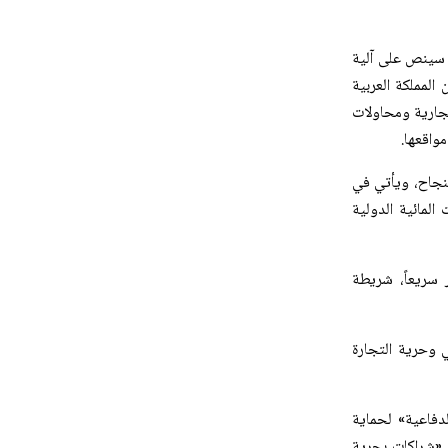
ن سينص على آلية
لمملكة العربية
تجارية ومحاولات
واقعها.
النجاح، ويأتي في
المائية الدولية
 سريعاً، شريطة
 وحرية التجارة
دفاعية» لحماية
ر «شراكات بحرية