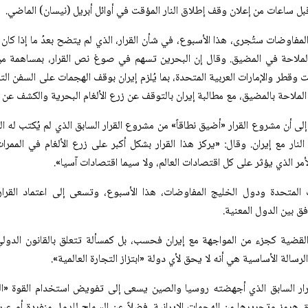
بل ساعات من إعلان وقف إطلاق النار المؤقت في أوائل أبريل (نيسان) الماضي.
لمفاوضات ستُجرى، هذا الأسبوع، في شأن القرار، الذي لم يتضح بعدُ ما إذا كا
الملاحة في المضيق. وقال إن البحرين تسهم في صوغ نص القرار، بمساهمة من ا
 وقطر والإمارات العربية المتحدة، بما يُلزم إيران بوقف الهجمات على السفن ال
لاحة بالمضيق، مع مطالبة إيران بالتوقف عن زرع الألغام البحرية والكشف عن م
إلى أن مشروع القرار «أضيق نطاقاً» من مشروع القرار السابق الذي لم يُكتب له 
ار مع إيران. وقال: «يركز هذا القرار بشكل أكبر على زرع الألغام في الممرات 
مر الذي يؤثر على كل اقتصادات العالم، ولا سيما اقتصادات آسيا».
ت المتحدة ودول الخليج المفاوضات، هذا الأسبوع، وتسعى إلى اعتماد القرار
ق بين الدول المعنية.
القضية كجزء من المواجهة مع إيران فحسب، بل كمسألة تتعلق بالقانون الدولي
الرسالة الأساسية هي أنه لا يحق لأي دولة «ابتزاز التجارة العالمية».
ار السابق الذي أجهضته روسيا والصين يسعى إلى تفويض استخدام القوة «ال
هرمز وتحريرها من الهجمات الإيرانية، فضلاً عن السماح للدول منفردة أو عب