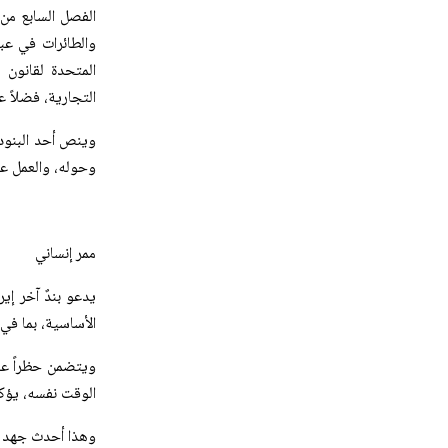
الفصل السابع من 
والطائرات في عبو
المتحدة لقانون 
التجارية، فضلاً ع
وينص أحد البنود 
وحوله، والعمل على
ممر إنساني
يدعو بندٌ آخر إي
الأساسية، بما في 
ويتضمن حظراً على
الوقت نفسه، يؤكد
وهذا أحدث جهد د