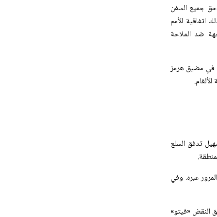
د حق جميع السفن
ك اتفاقية الأمم
َّهة ضد الملاحة
قة في مضيق هرمز
الألغام.
سهيل تدفق السلع
منطقة.
لمرور عبره. وفي
ق النقض «فيتو»