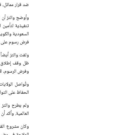
ضد قرار مماثل، ق
وأوضح والتز أن ا
تنفيذية لتأمين 
السعودية والكويت
فرض رسوم على الم
ولفت والتز أيضاً 
ظل وقف إطلاق الن
وفرض الرسوم، الأ
وتُواصل الولايا
الحفاظ على التواف
ولم يطرح والتز 
العالمية. وأكد أن 
وكان مشروع القر
الملاحة في مضيق 