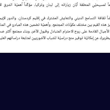
ً لمسيحيّي المنطقة أبّان زياراته إلى لبنان وتركيا، مؤكّداً أهميّة الشرق
ضاً ثقافة التسامح الديني والتعايش المشترك في إقليم كردستان، والدور الإيج
 هذه القيم بين مختلف مكوّنات المجتمع، وأهميّة تضمين هذه المبادئ في المناهج
أجيال القادمة على روح الاحترام المتبادل وقبول الآخر، وبناء مجتمع أكثر صحّةً
ريرك عن إمكانيّة توفير منح دراسيّة للشباب الآشوريين لمتابعة دراساتهم العليا 