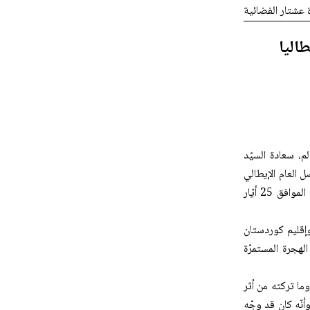
ة عشتار الفضائية
اليا
م، سعادة السيّد
ل العام الإيطالي
في أربيل، وعدد من أعضاء البعثة الدبلوماسيّة الإيطاليّة، وذلك في مقرّ البطريركيّة يوم الاثنين الموافق 25 أيّار
وإقليم كوردستان
لهجرة المستمرّة
لتطرّق إلى الزيارة التاريخيّة التي قام بها البابا الراحل فرنسيس إلى العراق سنة 2021، وما تركته من أثر
وأنّه كان قد وجّه