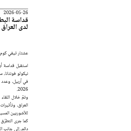
2026-05-26
قداسة البطر
لدى العراق
عشتار تيفي كوم -
استقبل قداسة أبي
نيكولو فونتانا، س
2026.
وتمّ خلال اللقاء
العراق، وتأثيرات
للآشوريين المسيحي
دائم، إلى جانب الت