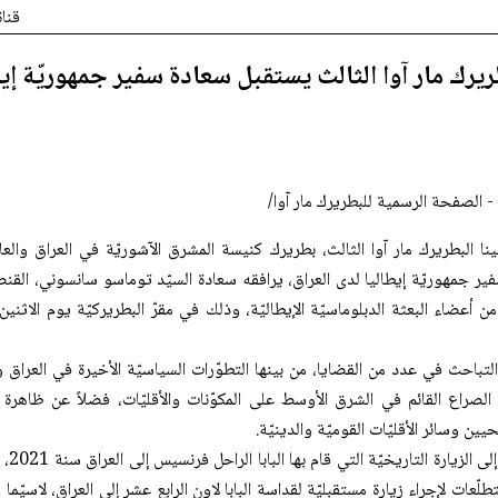
قنا
يرك مار آوا الثالث يستقبل سعادة سفير جمهوريّة إيط
 الصفحة الرسمية للبطريرك مار آوا/
نا البطريرك مار آوا الثالث، بطريرك كنيسة المشرق الآشوريّة في العراق والعال
فير جمهوريّة إيطاليا لدى العراق، يرافقه سعادة السيّد توماسو سانسوني، القنص
 التباحث في عدد من القضايا، من بينها التطوّرات السياسيّة الأخيرة في العراق 
 الصراع القائم في الشرق الأوسط على المكوّنات والأقليّات، فضلاً عن ظاهرة ا
ين وسائر الأقليّات القوميّة والدينيّة.
كما جرى ا
طلّعات لإجراء زيارة مستقبليّة لقداسة البابا لاون الرابع عشر إلى العراق، لاسيّما 