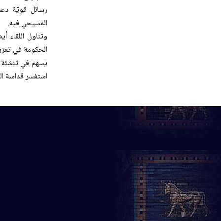
رسائل قويّة دعما
المسيحي فيه.
وتناول اللقاء أي
الحكومة في تعزيز
يسهم في تنشئة ال
استفسر قداسة البط