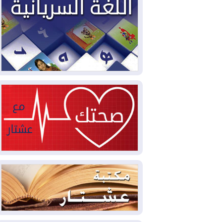
2026-08-05
حرائق فرنسا.. توقيف 402
شخص بينهم 156 قاصرا منذ بداية موسم
الحرائق
2026-08-04
سومو: إنتاج النفط في إقليم
كوردستان انخفض إلى أقل من 10%
2026-08-04
ملفات حقبة الكاظمي تعود إلى
الواجهة.. أنباء عن مراجعات قضائية
وتحقيقات أوسع في قضايا فساد
2026-08-04
بيترو يشكو تزوير الانتخابات
الرئاسية ويحذر من "حرب أهلية" في
كولومبيا
2026-08-03
رئيس إقليم كوردستان في
دمشق في زيارة رسمية
2026-08-03
العراق يؤكد مجدداً التزامه