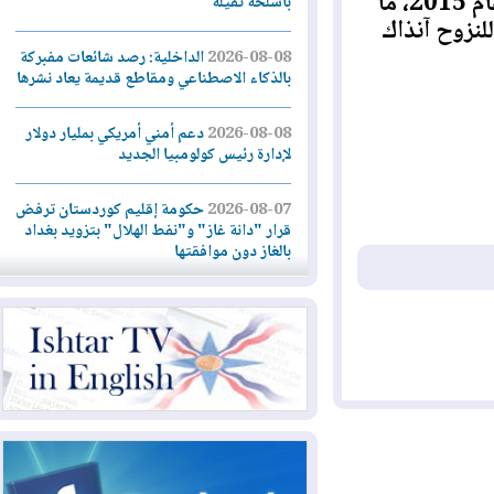
وتدمير خلال سيطرة تنظيم د1عش الإرهابي على المنطقة عام 2015، ما
بأسلحة ثقيلة
زوح آنذاك
2026-08-08
الداخلية: رصد شائعات مفبركة
بالذكاء الاصطناعي ومقاطع قديمة يعاد نشرها
2026-08-08
دعم أمني أمريكي بمليار دولار
لإدارة رئيس كولومبيا الجديد
2026-08-07
حكومة إقليم كوردستان ترفض
قرار "دانة غاز" و"نفط الهلال" بتزويد بغداد
بالغاز دون موافقتها
2026-08-07
القوات المسلحة العراقية: خطة
أمنية لإجهاض هجمة محتملة على السعودية
2026-08-07
الاستخبارات الأميركية: بوتين
قد يختبر تماسك الناتو بهجوم محدود
2026-08-06
نيجيرفان بارزاني حول اجتماع
"إدارة الدولة": أكدنا دعم تنفيذ البرنامج