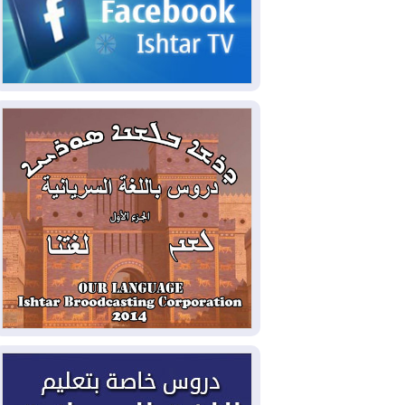
الحكومي وأهمية حصر السلاح
2026-08-06
ائتلاف ادارة الدولة: من
يقومون بسلوك يهدد امن البلاد خارجون عن
القانون يجب محاربتهم
2026-08-06
بعد هجومين قرب باب المندب..
تحذيرات من تصعيد يهدد الملاحة في البحر
الأحمر
2026-08-06
مئات القاصرين بلا مأوى.. أزمة
سبتة تتصاعد وتضغط على مدريد
2026-08-05
لمدة عام.. بدء توريد 100
مليون قدم مكعب يومياً من غاز كورمور في
إقليم كوردستان إلى وزارة الكهرباء العراقية
2026-08-05
15كارثة بيئية ومناخية ترسم
ملامح أخطر التحديات التي تواجه العراق
اليوم