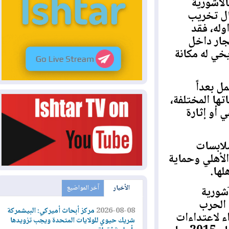
شورية
تخريب
، فقد
 داخل
 له مكانة
عداً
 المختلفة،
 إثارة
بسات
هلي وحماية
.
الأخبار
آخر المواضيع
رية
حرب
2026-08-08
مركز أبحاث أميركي: البيشمركة
اعتداءات
شريك حيوي للولايات المتحدة ويجب تزويدها