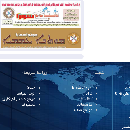
بمنع الهجمات على الدول المجاورة
2026-08-03
العجز والاقتراض يطوقان
المالية العراقية.. اقتراض يتجاوز 3 تريليونات
دينار!
2026-08-03
كوبا تغرق في الظلام مجددا
وانهيار الشبكة الكهربائية
المزيد
شعبنا:
روابط سريعة:
شهداء شعبنا
صحة
رانا
قرانا
البث المباشر
كنائسنا
موقع عشتار الإنگليزي
مؤسساتنا
فيسبوك
مواقع شعبنا