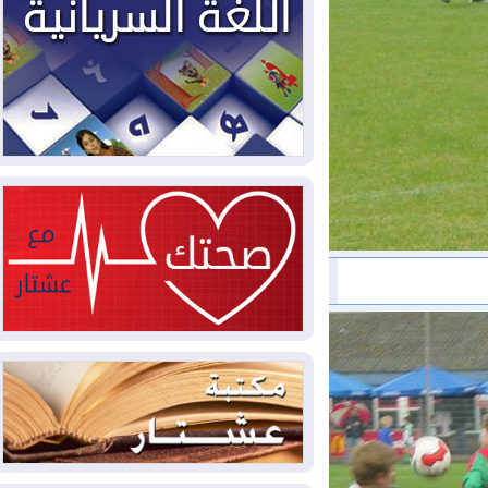
2026-08-03
العجز والاقتراض يطوقان
المالية العراقية.. اقتراض يتجاوز 3 تريليونات
دينار!
2026-08-03
كوبا تغرق في الظلام مجددا
وانهيار الشبكة الكهربائية
2026-08-03
أوامر بإجلاء 60 ألف شخص
بسبب الحرائق في ولاية واشنطن
2026-08-02
مشروع "حسابي" يُمهل
الموظفين حتى نهاية أغسطس لاستلام
بطاقاتهم المصرفية
2026-08-02
دمشق وعمّان تحذران بغداد:
أي هجوم من أراضي العراق سيواجه برد
2026-08-02
ترامب: الولايات المتحدة