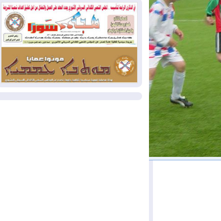
وإسرائيل تعلقان شن ضربات على إيران
2026-08-01
تقرير: الولايات المتحدة تسحب
منظومة باتريوت الدفاعية من أربيل
2026-08-01
النفط: اتفاقية ثلاثية لاستئناف
التصدير عبر جيهان بطاقة 750 ألف برميل
يومياً
المزيد