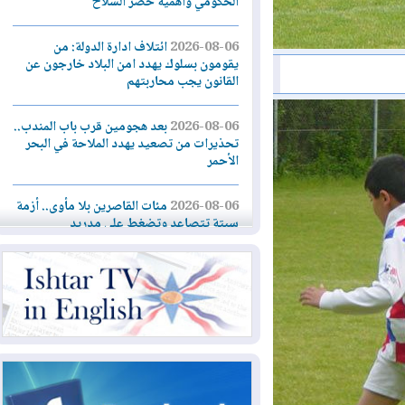
الحكومي وأهمية حصر السلاح
2026-08-06
ائتلاف ادارة الدولة: من
يقومون بسلوك يهدد امن البلاد خارجون عن
القانون يجب محاربتهم
2026-08-06
بعد هجومين قرب باب المندب..
تحذيرات من تصعيد يهدد الملاحة في البحر
الأحمر
2026-08-06
مئات القاصرين بلا مأوى.. أزمة
سبتة تتصاعد وتضغط على مدريد
2026-08-05
لمدة عام.. بدء توريد 100
مليون قدم مكعب يومياً من غاز كورمور في
إقليم كوردستان إلى وزارة الكهرباء العراقية
2026-08-05
15كارثة بيئية ومناخية ترسم
ملامح أخطر التحديات التي تواجه العراق
اليوم