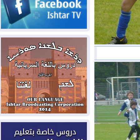
2026-08-05
حرائق فرنسا.. توقيف 402
شخص بينهم 156 قاصرا منذ بداية موسم
الحرائق
2026-08-04
سومو: إنتاج النفط في إقليم
كوردستان انخفض إلى أقل من 10%
2026-08-04
ملفات حقبة الكاظمي تعود إلى
الواجهة.. أنباء عن مراجعات قضائية
وتحقيقات أوسع في قضايا فساد
2026-08-04
بيترو يشكو تزوير الانتخابات
الرئاسية ويحذر من "حرب أهلية" في
كولومبيا
2026-08-03
رئيس إقليم كوردستان في
دمشق في زيارة رسمية
2026-08-03
العراق يؤكد مجدداً التزامه
بمنع الهجمات على الدول المجاورة