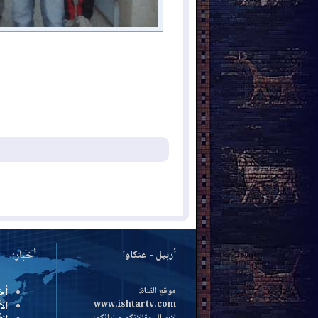
أربيل - عنكاوا
أخبار:
موقع القناة:
أخ
www.ishtartv.com
الأ