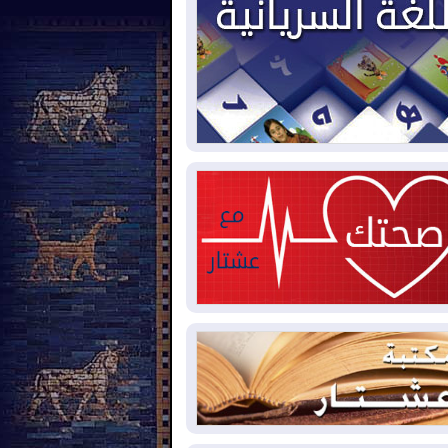
2026-08-
العجز والاقتراض يطوقان
المالية العراقية.. اقتراض يتجاوز 3 تريليونات
نار!
2026-08-
كوبا تغرق في الظلام مجددا
نهيار الشبكة الكهربائية
2026-08-
أوامر بإجلاء 60 ألف شخص
بب الحرائق في ولاية واشنطن
2026-08-
مشروع "حسابي" يُمهل
موظفين حتى نهاية أغسطس لاستلام
اقاتهم المصرفية
2026-08-
دمشق وعمّان تحذران بغداد:
 هجوم من أراضي العراق سيواجه برد
2026-08-
ترامب: الولايات المتحدة