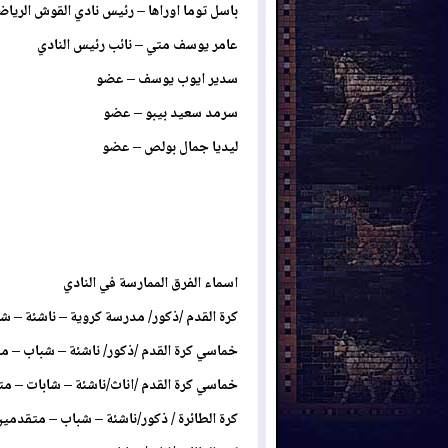
باسل توما اوراها – رئيس نادي القوش الريا
عامر يوسف متي – نائب رئيس النادي
سدير ايوب يوسف – عضو
سرمد سعيد بيبو – عضو
ليديا جمال بولص – عضو
اسماء الفرق الممارسة في النادي
كرة القدم /ذكور/ مدرسة كروية – ناشئة – ش
خماسي كرة القدم /ذكور/ ناشئة – شباب – م
خماسي كرة القدم /اناث/ناشئة – شابات – م
كرة الطائرة / ذكور/ناشئة – شباب – متقدمي