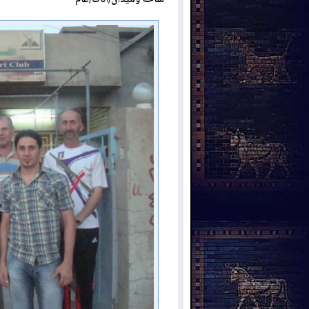
ساحة وميدان/اناث/عام