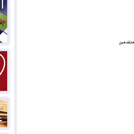
03
دي
03
 متقدمين
وا
03
بس
02
ال
بط
02
أي
02