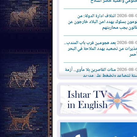
حكومي وأهمية حصر السلاح
2026-08-
ائتلاف ادارة الدولة: من
ومون بسلوك يهدد امن البلاد خارجون عن
قانون يجب محاربتهم
2026-08-
بعد هجومين قرب باب المندب..
ذيرات من تصعيد يهدد الملاحة في البحر
أحمر
2026-08-
مئات القاصرين بلا مأوى.. أزمة
تة تتصاعد وتضغط على مدريد
2026-08-
لمدة عام.. بدء توريد 100
يون قدم مكعب يومياً من غاز كورمور في
ليم كوردستان إلى وزارة الكهرباء العراقية
2026-08-
15كارثة بيئية ومناخية ترسم
امح أخطر التحديات التي تواجه العراق
يوم