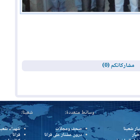
مشاركاتكم (0)
وسائط متعددة:
شعبنا:
بار شعبنا
صحف ومجلات
شهداء شعبن
خبار
درون عشتار على قرانا
قرانا