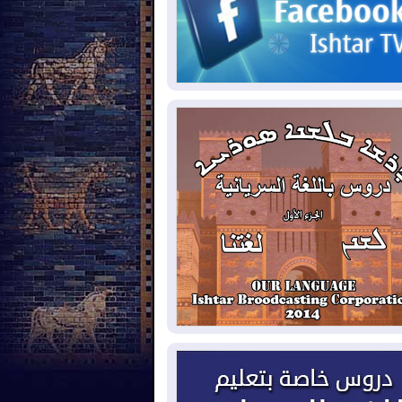
2026-08-
حرائق فرنسا.. توقيف 402
شخص بينهم 156 قاصرا منذ بداية موسم
حرائق
2026-08-
سومو: إنتاج النفط في إقليم
ردستان انخفض إلى أقل من 10%
2026-08-
ملفات حقبة الكاظمي تعود إلى
واجهة.. أنباء عن مراجعات قضائية
حقيقات أوسع في قضايا فساد
2026-08-
بيترو يشكو تزوير الانتخابات
رئاسية ويحذر من "حرب أهلية" في
لومبيا
2026-08-
رئيس إقليم كوردستان في
شق في زيارة رسمية
2026-08-
العراق يؤكد مجدداً التزامه
نع الهجمات على الدول المجاورة