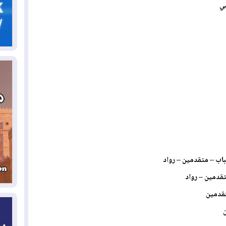
ضي
05
ال
04
كو
04
ال
وت
04
ال
كو
باب – متقدمين – رواد
تقدمين – رواد
03
دم
تقدمين
ن
03
بم