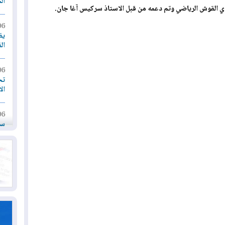
ال
06
يق
ال
06
تح
ال
06
سب
05
مل
إق
05
مل
ال