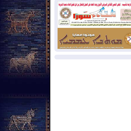
سرائيل تعلقان شن ضربات على إيران
2026-08-
تقرير: الولايات المتحدة تسحب
ظومة باتريوت الدفاعية من أربيل
2026-08-
النفط: اتفاقية ثلاثية لاستئناف
التصدير عبر جيهان بطاقة 750 ألف برميل
مياً
مزيد