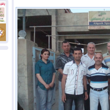
وإ
01
من
01
يو
ال