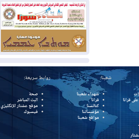
بسبب الحرائق في ولاية واشنطن
2026-08-02
مشروع "حسابي" يُمهل
الموظفين حتى نهاية أغسطس لاستلام
بطاقاتهم المصرفية
2026-08-02
دمشق وعمّان تحذران بغداد:
أي هجوم من أراضي العراق سيواجه برد
المزيد
شعبنا:
روابط سريعة:
شهداء شعبنا
صحة
رانا
قرانا
البث المباشر
كنائسنا
موقع عشتار الإنگليزي
مؤسساتنا
فيسبوك
مواقع شعبنا