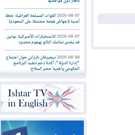
بالغاز دون موافقتها
2026-08-07
القوات المسلحة العراقية: خطة
أمنية لإجهاض هجمة محتملة على السعودية
2026-08-07
الاستخبارات الأميركية: بوتين
قد يختبر تماسك الناتو بهجوم محدود
2026-08-06
نيجيرفان بارزاني حول اجتماع
"إدارة الدولة": أكدنا دعم تنفيذ البرنامج
الحكومي وأهمية حصر السلاح
2026-08-06
ائتلاف ادارة الدولة: من
يقومون بسلوك يهدد امن البلاد خارجون عن
القانون يجب محاربتهم
2026-08-06
بعد هجومين قرب باب المندب..
تحذيرات من تصعيد يهدد الملاحة في البحر
الأحمر