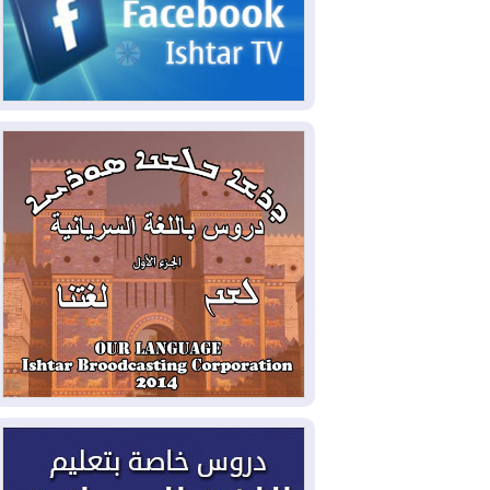
2026-08-06
مئات القاصرين بلا مأوى.. أزمة
سبتة تتصاعد وتضغط على مدريد
2026-08-05
لمدة عام.. بدء توريد 100
مليون قدم مكعب يومياً من غاز كورمور في
إقليم كوردستان إلى وزارة الكهرباء العراقية
2026-08-05
15كارثة بيئية ومناخية ترسم
ملامح أخطر التحديات التي تواجه العراق
اليوم
2026-08-05
حرائق فرنسا.. توقيف 402
شخص بينهم 156 قاصرا منذ بداية موسم
الحرائق
2026-08-04
سومو: إنتاج النفط في إقليم
كوردستان انخفض إلى أقل من 10%
2026-08-04
ملفات حقبة الكاظمي تعود إلى
الواجهة.. أنباء عن مراجعات قضائية
وتحقيقات أوسع في قضايا فساد