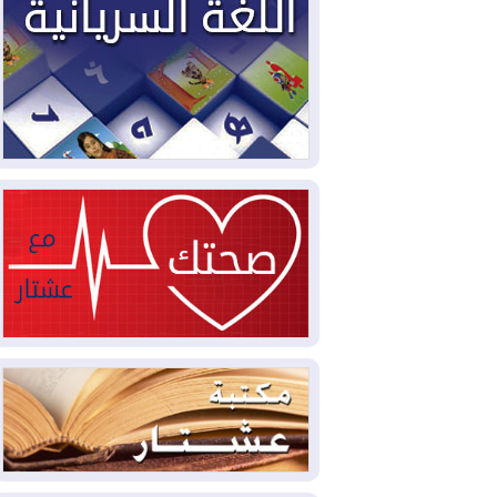
2026-08-04
بيترو يشكو تزوير الانتخابات
الرئاسية ويحذر من "حرب أهلية" في
كولومبيا
2026-08-03
رئيس إقليم كوردستان في
دمشق في زيارة رسمية
2026-08-03
العراق يؤكد مجدداً التزامه
بمنع الهجمات على الدول المجاورة
2026-08-03
العجز والاقتراض يطوقان
المالية العراقية.. اقتراض يتجاوز 3 تريليونات
دينار!
2026-08-03
كوبا تغرق في الظلام مجددا
وانهيار الشبكة الكهربائية
2026-08-03
أوامر بإجلاء 60 ألف شخص