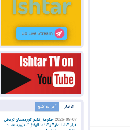
الأخبار
آخر المواضيع
2026-08-07
حكومة إقليم كوردستان ترفض
قرار "دانة غاز" و"نفط الهلال" بتزويد بغداد