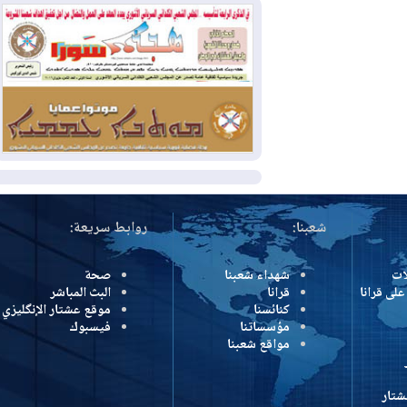
وإسرائيل تعلقان شن ضربات على إيران
2026-08-01
تقرير: الولايات المتحدة تسحب
منظومة باتريوت الدفاعية من أربيل
2026-08-01
النفط: اتفاقية ثلاثية لاستئناف
التصدير عبر جيهان بطاقة 750 ألف برميل
يومياً
المزيد
شعبنا:
روابط سريعة:
شهداء شعبنا
صحة
رانا
قرانا
البث المباشر
كنائسنا
موقع عشتار الإنگليزي
مؤسساتنا
فيسبوك
مواقع شعبنا