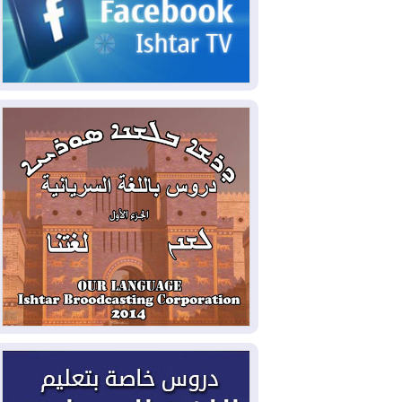
2026-08-05
حرائق فرنسا.. توقيف 402
شخص بينهم 156 قاصرا منذ بداية موسم
الحرائق
2026-08-04
سومو: إنتاج النفط في إقليم
كوردستان انخفض إلى أقل من 10%
2026-08-04
ملفات حقبة الكاظمي تعود إلى
الواجهة.. أنباء عن مراجعات قضائية
وتحقيقات أوسع في قضايا فساد
2026-08-04
بيترو يشكو تزوير الانتخابات
الرئاسية ويحذر من "حرب أهلية" في
كولومبيا
2026-08-03
رئيس إقليم كوردستان في
دمشق في زيارة رسمية
2026-08-03
العراق يؤكد مجدداً التزامه
بمنع الهجمات على الدول المجاورة