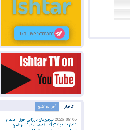
الأخبار
آخر المواضيع
2026-08-06
نيجيرفان بارزاني حول اجتماع
"إدارة الدولة": أكدنا دعم تنفيذ البرنامج