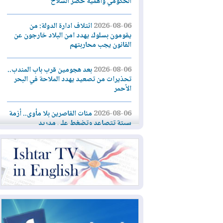
الحكومي وأهمية حصر السلاح
2026-08-06
ائتلاف ادارة الدولة: من
يقومون بسلوك يهدد امن البلاد خارجون عن
القانون يجب محاربتهم
2026-08-06
بعد هجومين قرب باب المندب..
تحذيرات من تصعيد يهدد الملاحة في البحر
الأحمر
2026-08-06
مئات القاصرين بلا مأوى.. أزمة
سبتة تتصاعد وتضغط على مدريد
2026-08-05
لمدة عام.. بدء توريد 100
مليون قدم مكعب يومياً من غاز كورمور في
إقليم كوردستان إلى وزارة الكهرباء العراقية
2026-08-05
15كارثة بيئية ومناخية ترسم
ملامح أخطر التحديات التي تواجه العراق
اليوم