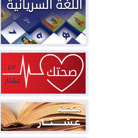
2026-08-03
العجز والاقتراض يطوقان
المالية العراقية.. اقتراض يتجاوز 3 تريليونات
دينار!
2026-08-03
كوبا تغرق في الظلام مجددا
وانهيار الشبكة الكهربائية
2026-08-03
أوامر بإجلاء 60 ألف شخص
بسبب الحرائق في ولاية واشنطن
2026-08-02
مشروع "حسابي" يُمهل
الموظفين حتى نهاية أغسطس لاستلام
بطاقاتهم المصرفية
2026-08-02
دمشق وعمّان تحذران بغداد:
أي هجوم من أراضي العراق سيواجه برد
2026-08-02
ترامب: الولايات المتحدة