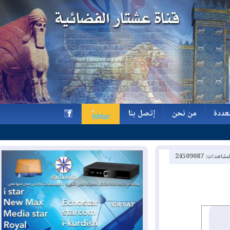
ة
من نحن
إتصل بنا
ة
من نحن
إتصل بنا
h
2450908