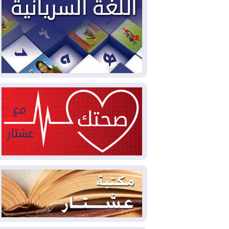
2026-08-05
حرائق فرنسا.. توقيف 402
شخص بينهم 156 قاصرا منذ بداية موسم
الحرائق
2026-08-04
سومو: إنتاج النفط في إقليم
كوردستان انخفض إلى أقل من 10%
2026-08-04
ملفات حقبة الكاظمي تعود إلى
الواجهة.. أنباء عن مراجعات قضائية
وتحقيقات أوسع في قضايا فساد
2026-08-04
بيترو يشكو تزوير الانتخابات
الرئاسية ويحذر من "حرب أهلية" في
كولومبيا
2026-08-03
رئيس إقليم كوردستان في
دمشق في زيارة رسمية
2026-08-03
العراق يؤكد مجدداً التزامه