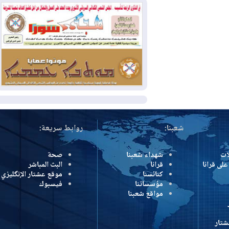
بمنع الهجمات على الدول المجاورة
2026-08-03
العجز والاقتراض يطوقان
المالية العراقية.. اقتراض يتجاوز 3 تريليونات
دينار!
2026-08-03
كوبا تغرق في الظلام مجددا
وانهيار الشبكة الكهربائية
المزيد
شعبنا:
روابط سريعة:
شهداء شعبنا
صحة
رانا
قرانا
البث المباشر
كنائسنا
موقع عشتار الإنگليزي
مؤسساتنا
فيسبوك
مواقع شعبنا