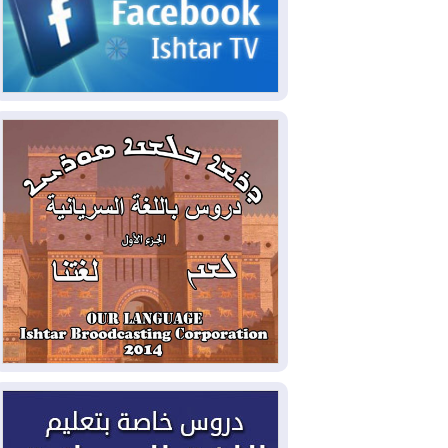
الحكومي وأهمية حصر السلاح
2026-08-06
ائتلاف ادارة الدولة: من
يقومون بسلوك يهدد امن البلاد خارجون عن
القانون يجب محاربتهم
2026-08-06
بعد هجومين قرب باب المندب..
تحذيرات من تصعيد يهدد الملاحة في البحر
الأحمر
2026-08-06
مئات القاصرين بلا مأوى.. أزمة
سبتة تتصاعد وتضغط على مدريد
2026-08-05
لمدة عام.. بدء توريد 100
مليون قدم مكعب يومياً من غاز كورمور في
إقليم كوردستان إلى وزارة الكهرباء العراقية
2026-08-05
15كارثة بيئية ومناخية ترسم
ملامح أخطر التحديات التي تواجه العراق
اليوم