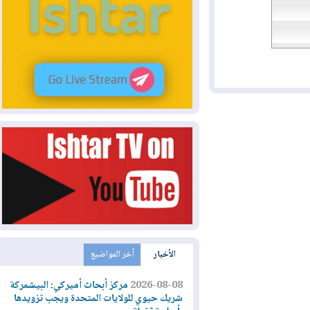
الأخبار
آخر المواضيع
2026-08-08
مركز أبحاث أميركي: البيشمركة
شريك حيوي للولايات المتحدة ويجب تزويدها