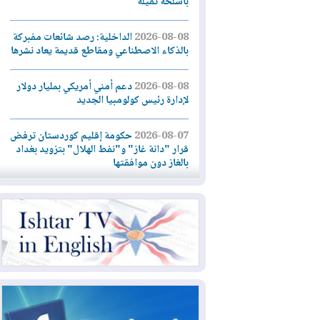
بأسلحة ثقيلة
2026-08-08
الداخلية: رصد شائعات مفبركة
بالذكاء الاصطناعي ومقاطع قديمة يعاد نشرها
2026-08-08
دعم أمني أمريكي بمليار دولار
لإدارة رئيس كولومبيا الجديد
2026-08-07
حكومة إقليم كوردستان ترفض
قرار "دانة غاز" و"نفط الهلال" بتزويد بغداد
بالغاز دون موافقتها
2026-08-07
القوات المسلحة العراقية: خطة
أمنية لإجهاض هجمة محتملة على السعودية
2026-08-07
الاستخبارات الأميركية: بوتين
قد يختبر تماسك الناتو بهجوم محدود
2026-08-06
نيجيرفان بارزاني حول اجتماع
"إدارة الدولة": أكدنا دعم تنفيذ البرنامج