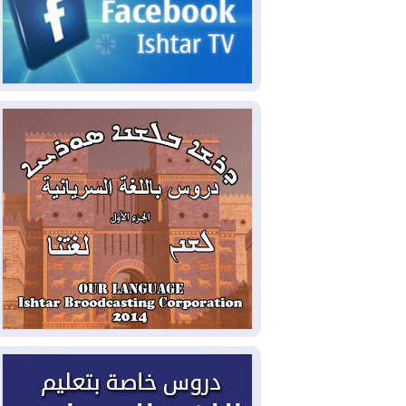
الحكومي وأهمية حصر السلاح
2026-08-06
ائتلاف ادارة الدولة: من
يقومون بسلوك يهدد امن البلاد خارجون عن
القانون يجب محاربتهم
2026-08-06
بعد هجومين قرب باب المندب..
تحذيرات من تصعيد يهدد الملاحة في البحر
الأحمر
2026-08-06
مئات القاصرين بلا مأوى.. أزمة
سبتة تتصاعد وتضغط على مدريد
2026-08-05
لمدة عام.. بدء توريد 100
مليون قدم مكعب يومياً من غاز كورمور في
إقليم كوردستان إلى وزارة الكهرباء العراقية
2026-08-05
15كارثة بيئية ومناخية ترسم
ملامح أخطر التحديات التي تواجه العراق
اليوم