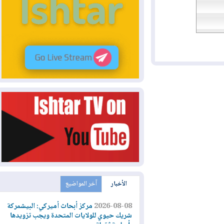
الأخبار
آخر المواضيع
2026-08-08
مركز أبحاث أميركي: البيشمركة
شريك حيوي للولايات المتحدة ويجب تزويدها