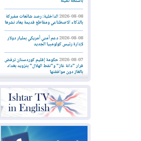
بأسلحة ثقيلة
2026-08-08
الداخلية: رصد شائعات مفبركة
بالذكاء الاصطناعي ومقاطع قديمة يعاد نشرها
2026-08-08
دعم أمني أمريكي بمليار دولار
لإدارة رئيس كولومبيا الجديد
2026-08-07
حكومة إقليم كوردستان ترفض
قرار "دانة غاز" و"نفط الهلال" بتزويد بغداد
بالغاز دون موافقتها
2026-08-07
القوات المسلحة العراقية: خطة
أمنية لإجهاض هجمة محتملة على السعودية
2026-08-07
الاستخبارات الأميركية: بوتين
قد يختبر تماسك الناتو بهجوم محدود
2026-08-06
نيجيرفان بارزاني حول اجتماع
"إدارة الدولة": أكدنا دعم تنفيذ البرنامج