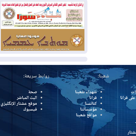
بمنع الهجمات على الدول المجاورة
2026-08-03
العجز والاقتراض يطوقان
المالية العراقية.. اقتراض يتجاوز 3 تريليونات
دينار!
2026-08-03
كوبا تغرق في الظلام مجددا
وانهيار الشبكة الكهربائية
المزيد
شعبنا:
روابط سريعة:
شهداء شعبنا
صحة
رانا
قرانا
البث المباشر
كنائسنا
موقع عشتار الإنگليزي
مؤسساتنا
فيسبوك
مواقع شعبنا