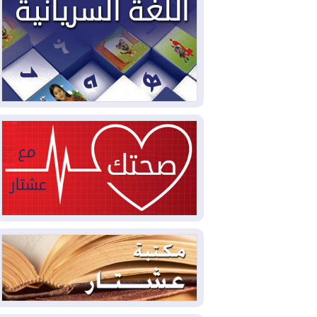
2026-08-05
حرائق فرنسا.. توقيف 402
شخص بينهم 156 قاصرا منذ بداية موسم
الحرائق
2026-08-04
سومو: إنتاج النفط في إقليم
كوردستان انخفض إلى أقل من 10%
2026-08-04
ملفات حقبة الكاظمي تعود إلى
الواجهة.. أنباء عن مراجعات قضائية
وتحقيقات أوسع في قضايا فساد
2026-08-04
بيترو يشكو تزوير الانتخابات
الرئاسية ويحذر من "حرب أهلية" في
كولومبيا
2026-08-03
رئيس إقليم كوردستان في
دمشق في زيارة رسمية
2026-08-03
العراق يؤكد مجدداً التزامه