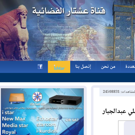
ة
من نحن
إتصل بنا
ة
من نحن
إتصل بنا
h
2450883
عبدالجبار