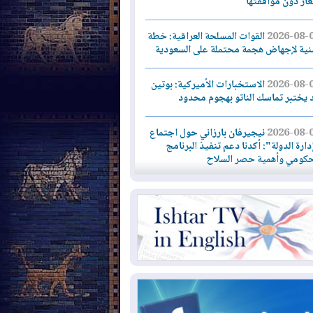
لغاز دون موافقتها
2026-08-
القوات المسلحة العراقية: خطة
نية لإجهاض هجمة محتملة على السعودية
2026-08-
الاستخبارات الأميركية: بوتين
 يختبر تماسك الناتو بهجوم محدود
2026-08-
نيجيرفان بارزاني حول اجتماع
دارة الدولة": أكدنا دعم تنفيذ البرنامج
حكومي وأهمية حصر السلاح
2026-08-
ائتلاف ادارة الدولة: من
ومون بسلوك يهدد امن البلاد خارجون عن
قانون يجب محاربتهم
2026-08-
بعد هجومين قرب باب المندب..
ذيرات من تصعيد يهدد الملاحة في البحر
أحمر