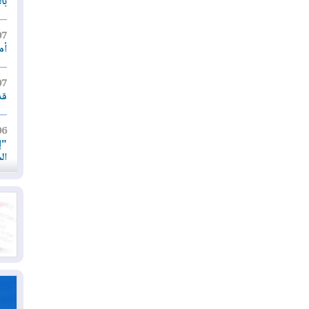
با
07
أم
07
قد
06
"إ
ال
06
يق
ال
06
تح
ال