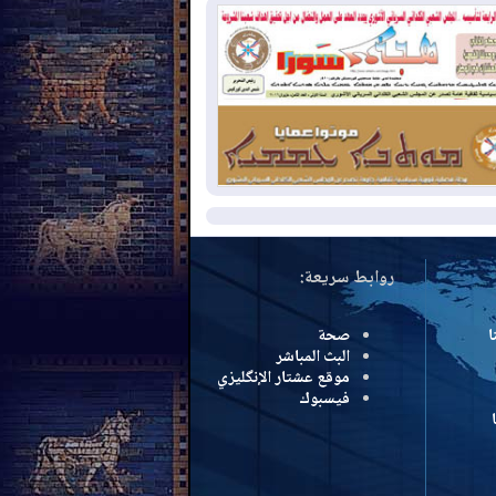
بب الحرائق في ولاية واشنطن
2026-08-
مشروع "حسابي" يُمهل
موظفين حتى نهاية أغسطس لاستلام
اقاتهم المصرفية
2026-08-
دمشق وعمّان تحذران بغداد:
 هجوم من أراضي العراق سيواجه برد
مزيد
روابط سريعة:
ا
صحة
البث المباشر
موقع عشتار الإنگليزي
فيسبوك