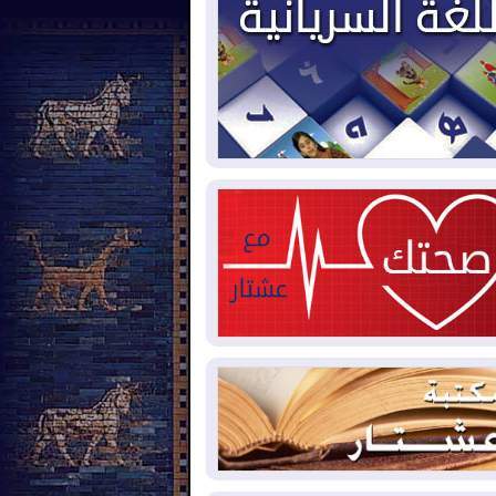
2026-08-
بيترو يشكو تزوير الانتخابات
رئاسية ويحذر من "حرب أهلية" في
لومبيا
2026-08-
رئيس إقليم كوردستان في
شق في زيارة رسمية
2026-08-
العراق يؤكد مجدداً التزامه
نع الهجمات على الدول المجاورة
2026-08-
العجز والاقتراض يطوقان
المالية العراقية.. اقتراض يتجاوز 3 تريليونات
نار!
2026-08-
كوبا تغرق في الظلام مجددا
نهيار الشبكة الكهربائية
2026-08-
أوامر بإجلاء 60 ألف شخص