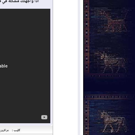
أذا واجهتك مشكلة في ف
كليب :
عراقيون/