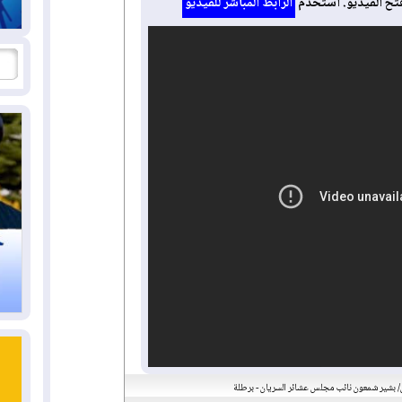
تح الفيديو. استخدم
الرابط المباشر للفيديو
 بشير شمعون نائب مجلس عشائر السريان - برطلة