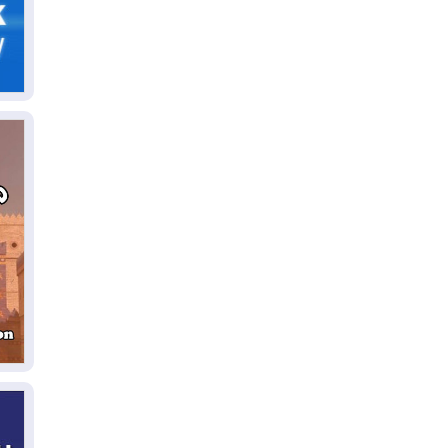
06
سب
05
مل
إق
05
مل
ال
05
ال
04
كو
04
ال
وت