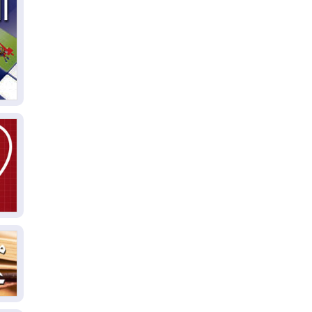
04
ال
كو
03
دم
03
بم
03
دي
03
وا
03