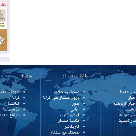
بس
02
ال
بط
02
أي
ال
وسائط متعددة:
شعبنا:
بار شعبنا
صحف ومجلات
شهداء شعبن
خبار
درون عشتار على قرانا
قرانا
خبار الرياضية
صور
كنائسنا
أرشيف
أغاني
مؤسساتنا
بار منوعة
فيديو كليب
مواقع شعبنا
بار كنسية
مكتبة عشتار
كاريكاتير
صحتك مع عشتار