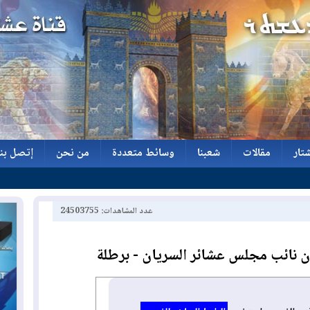
تار
مقالات
شعبنا
وسائط متعددة
من نحن
إتصل بنا
تار
مقالات
شعبنا
وسائط متعددة
من نحن
إتصل بنا
عدد المشاهدات: 24503755
 نائب مجلس عشائر السريان - برطلة