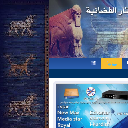
بالصور.. يوم الشهيد الآشوري | قدا
h