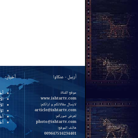
أربيل - عنكاوا
أخبار:
موقع القناة:
أخ
www.ishtartv.com
الأ
لارسال مقالاتكم و ارائكم:
الأ
article@ishtartv.com
ال
لعرض صوركم:
أخ
photo@ishtartv.com
أخ
هاتف الموقع:
009647516234401