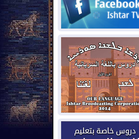
2026-08-
مئات القاصرين بلا مأوى.. أزمة
تة تتصاعد وتضغط على مدريد
2026-08-
لمدة عام.. بدء توريد 100
يون قدم مكعب يومياً من غاز كورمور في
ليم كوردستان إلى وزارة الكهرباء العراقية
2026-08-
15كارثة بيئية ومناخية ترسم
امح أخطر التحديات التي تواجه العراق
يوم
2026-08-
حرائق فرنسا.. توقيف 402
شخص بينهم 156 قاصرا منذ بداية موسم
حرائق
2026-08-
سومو: إنتاج النفط في إقليم
ردستان انخفض إلى أقل من 10%
2026-08-
ملفات حقبة الكاظمي تعود إلى
واجهة.. أنباء عن مراجعات قضائية
حقيقات أوسع في قضايا فساد