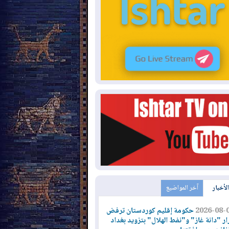
الأخبار
آخر المواضيع
2026-08-
حكومة إقليم كوردستان ترفض
ار "دانة غاز" و"نفط الهلال" بتزويد بغداد