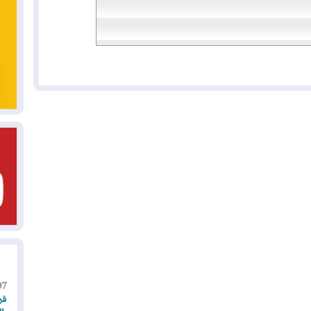
07
قر