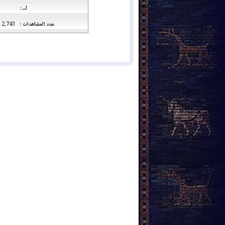
لــ :
عدد المشاهدات :
2,743