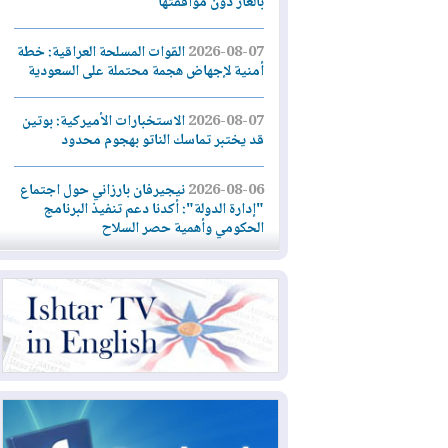
بالغاز دون موافقتها
2026-08-07
القوات المسلحة العراقية: خطة
أمنية لإجهاض هجمة محتملة على السعودية
2026-08-07
الاستخبارات الأميركية: بوتين
قد يختبر تماسك الناتو بهجوم محدود
2026-08-06
نيجيرفان بارزاني حول اجتماع
"إدارة الدولة": أكدنا دعم تنفيذ البرنامج
الحكومي وأهمية حصر السلاح
2026-08-06
ائتلاف ادارة الدولة: من
يقومون بسلوك يهدد امن البلاد خارجون عن
القانون يجب محاربتهم
2026-08-06
بعد هجومين قرب باب المندب..
تحذيرات من تصعيد يهدد الملاحة في البحر
الأحمر