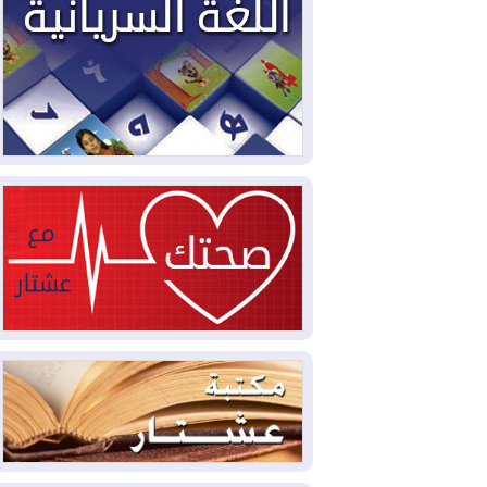
2026-08-04
بيترو يشكو تزوير الانتخابات
الرئاسية ويحذر من "حرب أهلية" في
كولومبيا
2026-08-03
رئيس إقليم كوردستان في
دمشق في زيارة رسمية
2026-08-03
العراق يؤكد مجدداً التزامه
بمنع الهجمات على الدول المجاورة
2026-08-03
العجز والاقتراض يطوقان
المالية العراقية.. اقتراض يتجاوز 3 تريليونات
دينار!
2026-08-03
كوبا تغرق في الظلام مجددا
وانهيار الشبكة الكهربائية
2026-08-03
أوامر بإجلاء 60 ألف شخص