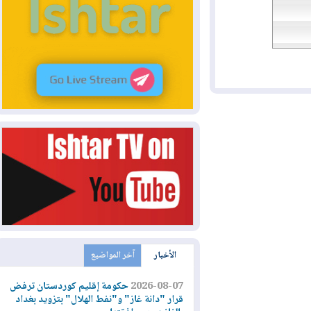
الأخبار
آخر المواضيع
2026-08-07
حكومة إقليم كوردستان ترفض
قرار "دانة غاز" و"نفط الهلال" بتزويد بغداد