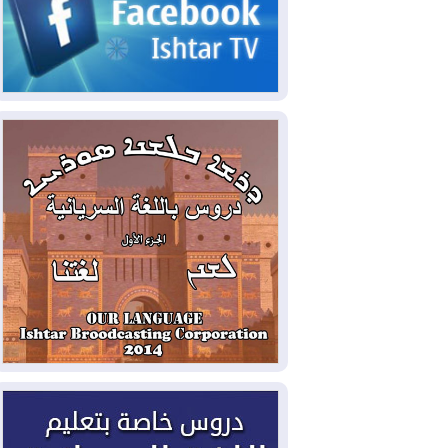
2026-08-06
مئات القاصرين بلا مأوى.. أزمة
سبتة تتصاعد وتضغط على مدريد
2026-08-05
لمدة عام.. بدء توريد 100
مليون قدم مكعب يومياً من غاز كورمور في
إقليم كوردستان إلى وزارة الكهرباء العراقية
2026-08-05
15كارثة بيئية ومناخية ترسم
ملامح أخطر التحديات التي تواجه العراق
اليوم
2026-08-05
حرائق فرنسا.. توقيف 402
شخص بينهم 156 قاصرا منذ بداية موسم
الحرائق
2026-08-04
سومو: إنتاج النفط في إقليم
كوردستان انخفض إلى أقل من 10%
2026-08-04
ملفات حقبة الكاظمي تعود إلى
الواجهة.. أنباء عن مراجعات قضائية
وتحقيقات أوسع في قضايا فساد