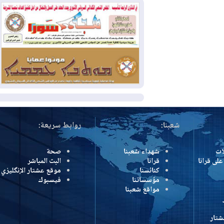
بسبب الحرائق في ولاية واشنطن
2026-08-02
مشروع "حسابي" يُمهل
الموظفين حتى نهاية أغسطس لاستلام
بطاقاتهم المصرفية
2026-08-02
دمشق وعمّان تحذران بغداد:
أي هجوم من أراضي العراق سيواجه برد
المزيد
شعبنا:
روابط سريعة:
شهداء شعبنا
صحة
رانا
قرانا
البث المباشر
كنائسنا
موقع عشتار الإنگليزي
مؤسساتنا
فيسبوك
مواقع شعبنا