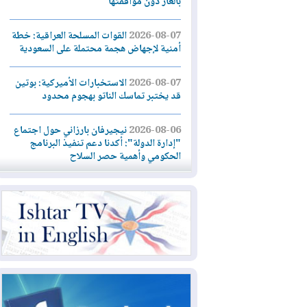
بالغاز دون موافقتها
2026-08-07
القوات المسلحة العراقية: خطة
أمنية لإجهاض هجمة محتملة على السعودية
2026-08-07
الاستخبارات الأميركية: بوتين
قد يختبر تماسك الناتو بهجوم محدود
2026-08-06
نيجيرفان بارزاني حول اجتماع
"إدارة الدولة": أكدنا دعم تنفيذ البرنامج
الحكومي وأهمية حصر السلاح
2026-08-06
ائتلاف ادارة الدولة: من
يقومون بسلوك يهدد امن البلاد خارجون عن
القانون يجب محاربتهم
2026-08-06
بعد هجومين قرب باب المندب..
تحذيرات من تصعيد يهدد الملاحة في البحر
الأحمر