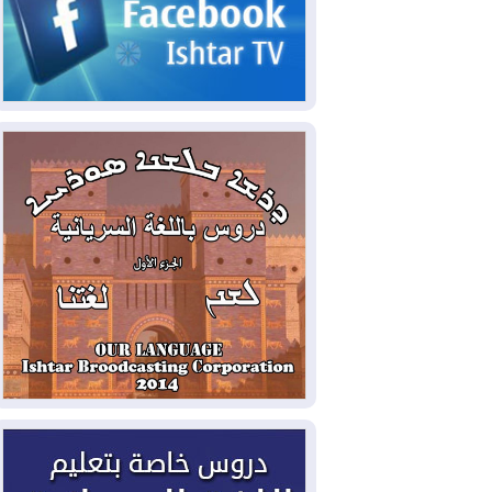
2026-08-06
مئات القاصرين بلا مأوى.. أزمة
سبتة تتصاعد وتضغط على مدريد
2026-08-05
لمدة عام.. بدء توريد 100
مليون قدم مكعب يومياً من غاز كورمور في
إقليم كوردستان إلى وزارة الكهرباء العراقية
2026-08-05
15كارثة بيئية ومناخية ترسم
ملامح أخطر التحديات التي تواجه العراق
اليوم
2026-08-05
حرائق فرنسا.. توقيف 402
شخص بينهم 156 قاصرا منذ بداية موسم
الحرائق
2026-08-04
سومو: إنتاج النفط في إقليم
كوردستان انخفض إلى أقل من 10%
2026-08-04
ملفات حقبة الكاظمي تعود إلى
الواجهة.. أنباء عن مراجعات قضائية
وتحقيقات أوسع في قضايا فساد