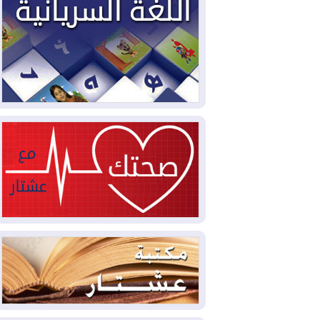
2026-08-04
بيترو يشكو تزوير الانتخابات
الرئاسية ويحذر من "حرب أهلية" في
كولومبيا
2026-08-03
رئيس إقليم كوردستان في
دمشق في زيارة رسمية
2026-08-03
العراق يؤكد مجدداً التزامه
بمنع الهجمات على الدول المجاورة
2026-08-03
العجز والاقتراض يطوقان
المالية العراقية.. اقتراض يتجاوز 3 تريليونات
دينار!
2026-08-03
كوبا تغرق في الظلام مجددا
وانهيار الشبكة الكهربائية
2026-08-03
أوامر بإجلاء 60 ألف شخص