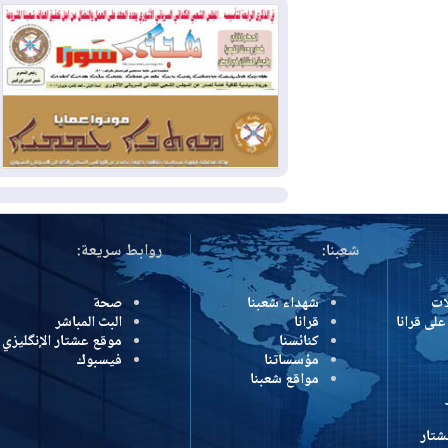
بسبب الحرائق في ولاية واشنطن
2026-08-02
مشروع "حسابي" يُمهل
الموظفين حتى نهاية أغسطس لاستلام
بطاقاتهم المصرفية
2026-08-02
دمشق وعمّان تحذران بغداد:
أي هجوم من أراضي العراق سيواجه برد
المزيد
شعبنا:
روابط سريعة:
شهداء شعبنا
صحة
رانا
قرانا
البث المباشر
كنائسنا
موقع عشتار الإنگليزي
مؤسساتنا
فيسبوك
مواقع شعبنا