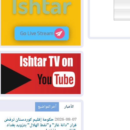
الأخبار
آخر المواضيع
2026-08-07
حكومة إقليم كوردستان ترفض
قرار "دانة غاز" و"نفط الهلال" بتزويد بغداد