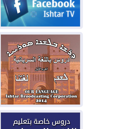
2026-08-05
حرائق فرنسا.. توقيف 402
شخص بينهم 156 قاصرا منذ بداية موسم
الحرائق
2026-08-04
سومو: إنتاج النفط في إقليم
كوردستان انخفض إلى أقل من 10%
2026-08-04
ملفات حقبة الكاظمي تعود إلى
الواجهة.. أنباء عن مراجعات قضائية
وتحقيقات أوسع في قضايا فساد
2026-08-04
بيترو يشكو تزوير الانتخابات
الرئاسية ويحذر من "حرب أهلية" في
كولومبيا
2026-08-03
رئيس إقليم كوردستان في
دمشق في زيارة رسمية
2026-08-03
العراق يؤكد مجدداً التزامه
بمنع الهجمات على الدول المجاورة