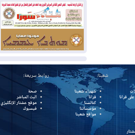
وإسرائيل تعلقان شن ضربات على إيران
2026-08-01
تقرير: الولايات المتحدة تسحب
منظومة باتريوت الدفاعية من أربيل
2026-08-01
النفط: اتفاقية ثلاثية لاستئناف
التصدير عبر جيهان بطاقة 750 ألف برميل
يومياً
المزيد
شعبنا:
روابط سريعة:
شهداء شعبنا
صحة
رانا
قرانا
البث المباشر
كنائسنا
موقع عشتار الإنگليزي
مؤسساتنا
فيسبوك
مواقع شعبنا