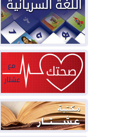
2026-08-03
العجز والاقتراض يطوقان
المالية العراقية.. اقتراض يتجاوز 3 تريليونات
دينار!
2026-08-03
كوبا تغرق في الظلام مجددا
وانهيار الشبكة الكهربائية
2026-08-03
أوامر بإجلاء 60 ألف شخص
بسبب الحرائق في ولاية واشنطن
2026-08-02
مشروع "حسابي" يُمهل
الموظفين حتى نهاية أغسطس لاستلام
بطاقاتهم المصرفية
2026-08-02
دمشق وعمّان تحذران بغداد:
أي هجوم من أراضي العراق سيواجه برد
2026-08-02
ترامب: الولايات المتحدة