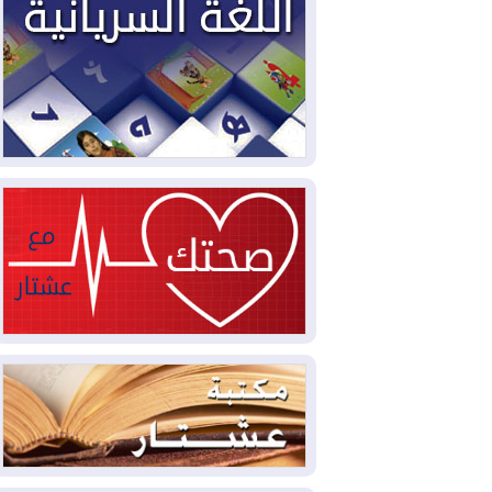
2026-08-02
دمشق وعمّان تحذران بغداد:
أي هجوم من أراضي العراق سيواجه برد
2026-08-02
ترامب: الولايات المتحدة
وإسرائيل تعلقان شن ضربات على إيران
2026-08-01
تقرير: الولايات المتحدة تسحب
منظومة باتريوت الدفاعية من أربيل
2026-08-01
النفط: اتفاقية ثلاثية لاستئناف
التصدير عبر جيهان بطاقة 750 ألف برميل
يومياً
2026-08-01
"في أقرب وقت ممكن".. إدارة
ترامب تخطط لشن ضربات جديدة على إيران
2026-07-31
أتروشي: قرار السلم والحرب
في العراق "مختطف" وخارج سيطرة
الحكومة