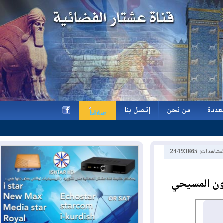
ة
من نحن
إتصل بنا
ة
من نحن
إتصل بنا
h
2449386
ن المسيحي