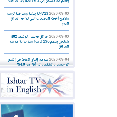
إقليم كوردستان إلى وزارة الكهرباء العراقية
2026-08-05
15كارثة بيئية ومناخية ترسم
ملامح أخطر التحديات التي تواجه العراق
اليوم
2026-08-05
حرائق فرنسا.. توقيف 402
شخص بينهم 156 قاصرا منذ بداية موسم
الحرائق
2026-08-04
سومو: إنتاج النفط في إقليم
كوردستان انخفض إلى أقل من 10%
2026-08-04
ملفات حقبة الكاظمي تعود إلى
الواجهة.. أنباء عن مراجعات قضائية
وتحقيقات أوسع في قضايا فساد
2026-08-04
بيترو يشكو تزوير الانتخابات
الرئاسية ويحذر من "حرب أهلية" في
كولومبيا