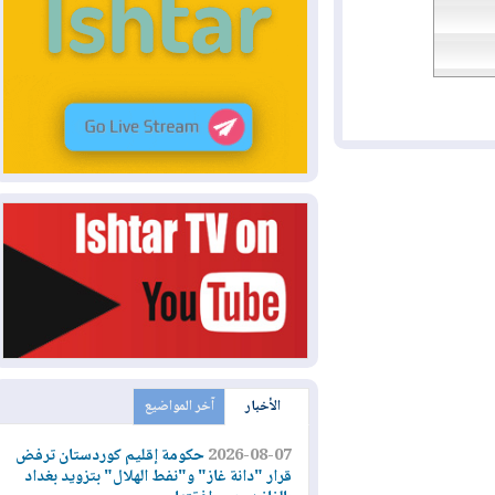
الأخبار
آخر المواضيع
2026-08-07
حكومة إقليم كوردستان ترفض
قرار "دانة غاز" و"نفط الهلال" بتزويد بغداد