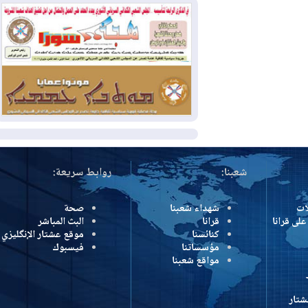
بسبب الحرائق في ولاية واشنطن
2026-08-02
مشروع "حسابي" يُمهل
الموظفين حتى نهاية أغسطس لاستلام
بطاقاتهم المصرفية
2026-08-02
دمشق وعمّان تحذران بغداد:
أي هجوم من أراضي العراق سيواجه برد
المزيد
شعبنا:
روابط سريعة:
شهداء شعبنا
صحة
رانا
قرانا
البث المباشر
كنائسنا
موقع عشتار الإنگليزي
مؤسساتنا
فيسبوك
مواقع شعبنا