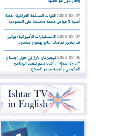
بالغاز دون موافقتها
2026-08-07
القوات المسلحة العراقية: خطة
أمنية لإجهاض هجمة محتملة على السعودية
2026-08-07
الاستخبارات الأميركية: بوتين
قد يختبر تماسك الناتو بهجوم محدود
2026-08-06
نيجيرفان بارزاني حول اجتماع
"إدارة الدولة": أكدنا دعم تنفيذ البرنامج
الحكومي وأهمية حصر السلاح
2026-08-06
ائتلاف ادارة الدولة: من
يقومون بسلوك يهدد امن البلاد خارجون عن
القانون يجب محاربتهم
2026-08-06
بعد هجومين قرب باب المندب..
تحذيرات من تصعيد يهدد الملاحة في البحر
الأحمر