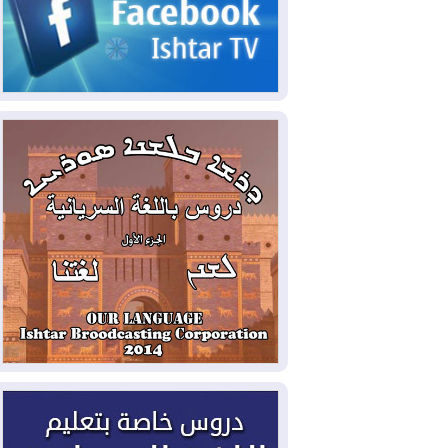
2026-08-06
مئات القاصرين بلا مأوى.. أزمة
سبتة تتصاعد وتضغط على مدريد
2026-08-05
لمدة عام.. بدء توريد 100
مليون قدم مكعب يومياً من غاز كورمور في
إقليم كوردستان إلى وزارة الكهرباء العراقية
2026-08-05
15كارثة بيئية ومناخية ترسم
ملامح أخطر التحديات التي تواجه العراق
اليوم
2026-08-05
حرائق فرنسا.. توقيف 402
شخص بينهم 156 قاصرا منذ بداية موسم
الحرائق
2026-08-04
سومو: إنتاج النفط في إقليم
كوردستان انخفض إلى أقل من 10%
2026-08-04
ملفات حقبة الكاظمي تعود إلى
الواجهة.. أنباء عن مراجعات قضائية
وتحقيقات أوسع في قضايا فساد