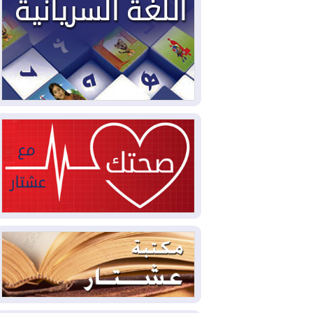
2026-08-04
بيترو يشكو تزوير الانتخابات
الرئاسية ويحذر من "حرب أهلية" في
كولومبيا
2026-08-03
رئيس إقليم كوردستان في
دمشق في زيارة رسمية
2026-08-03
العراق يؤكد مجدداً التزامه
بمنع الهجمات على الدول المجاورة
2026-08-03
العجز والاقتراض يطوقان
المالية العراقية.. اقتراض يتجاوز 3 تريليونات
دينار!
2026-08-03
كوبا تغرق في الظلام مجددا
وانهيار الشبكة الكهربائية
2026-08-03
أوامر بإجلاء 60 ألف شخص