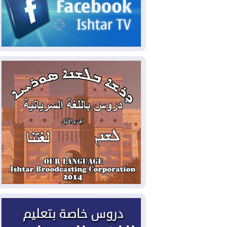
2026-08-05
حرائق فرنسا.. توقيف 402
شخص بينهم 156 قاصرا منذ بداية موسم
الحرائق
2026-08-04
سومو: إنتاج النفط في إقليم
كوردستان انخفض إلى أقل من 10%
2026-08-04
ملفات حقبة الكاظمي تعود إلى
الواجهة.. أنباء عن مراجعات قضائية
وتحقيقات أوسع في قضايا فساد
2026-08-04
بيترو يشكو تزوير الانتخابات
الرئاسية ويحذر من "حرب أهلية" في
كولومبيا
2026-08-03
رئيس إقليم كوردستان في
دمشق في زيارة رسمية
2026-08-03
العراق يؤكد مجدداً التزامه
بمنع الهجمات على الدول المجاورة