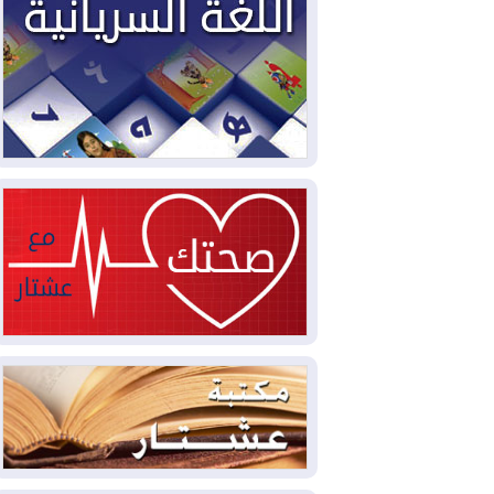
2026-08-03
العجز والاقتراض يطوقان
المالية العراقية.. اقتراض يتجاوز 3 تريليونات
دينار!
2026-08-03
كوبا تغرق في الظلام مجددا
وانهيار الشبكة الكهربائية
2026-08-03
أوامر بإجلاء 60 ألف شخص
بسبب الحرائق في ولاية واشنطن
2026-08-02
مشروع "حسابي" يُمهل
الموظفين حتى نهاية أغسطس لاستلام
بطاقاتهم المصرفية
2026-08-02
دمشق وعمّان تحذران بغداد:
أي هجوم من أراضي العراق سيواجه برد
2026-08-02
ترامب: الولايات المتحدة