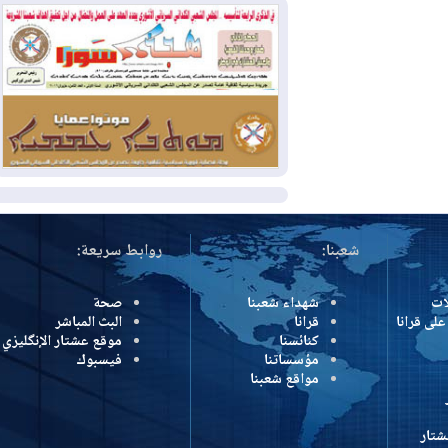
وإسرائيل تعلقان شن ضربات على إيران
2026-08-01
تقرير: الولايات المتحدة تسحب
منظومة باتريوت الدفاعية من أربيل
2026-08-01
النفط: اتفاقية ثلاثية لاستئناف
التصدير عبر جيهان بطاقة 750 ألف برميل
يومياً
المزيد
شعبنا:
روابط سريعة:
شهداء شعبنا
صحة
رانا
قرانا
البث المباشر
كنائسنا
موقع عشتار الإنگليزي
مؤسساتنا
فيسبوك
مواقع شعبنا