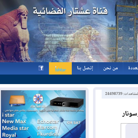
ة
من نحن
إتصل بنا
ة
من نحن
إتصل بنا
h
2449873
ار