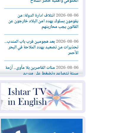
الحكومي وأهمية حصر السلاح
2026-08-06
ائتلاف ادارة الدولة: من
يقومون بسلوك يهدد امن البلاد خارجون عن
القانون يجب محاربتهم
2026-08-06
بعد هجومين قرب باب المندب..
تحذيرات من تصعيد يهدد الملاحة في البحر
الأحمر
2026-08-06
مئات القاصرين بلا مأوى.. أزمة
سبتة تتصاعد وتضغط على مدريد
2026-08-05
لمدة عام.. بدء توريد 100
مليون قدم مكعب يومياً من غاز كورمور في
إقليم كوردستان إلى وزارة الكهرباء العراقية
2026-08-05
15كارثة بيئية ومناخية ترسم
ملامح أخطر التحديات التي تواجه العراق
اليوم