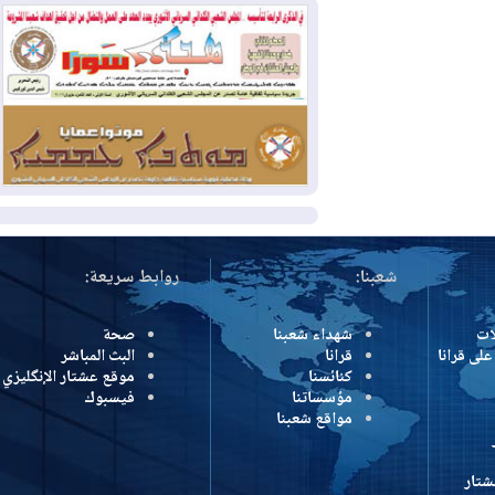
بسبب الحرائق في ولاية واشنطن
2026-08-02
مشروع "حسابي" يُمهل
الموظفين حتى نهاية أغسطس لاستلام
بطاقاتهم المصرفية
2026-08-02
دمشق وعمّان تحذران بغداد:
أي هجوم من أراضي العراق سيواجه برد
المزيد
شعبنا:
روابط سريعة:
شهداء شعبنا
صحة
رانا
قرانا
البث المباشر
كنائسنا
موقع عشتار الإنگليزي
مؤسساتنا
فيسبوك
مواقع شعبنا