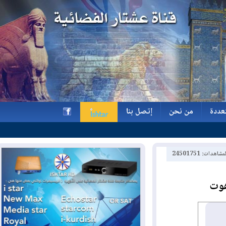
ة
من نحن
إتصل بنا
ة
من نحن
إتصل بنا
h
2450175
ت