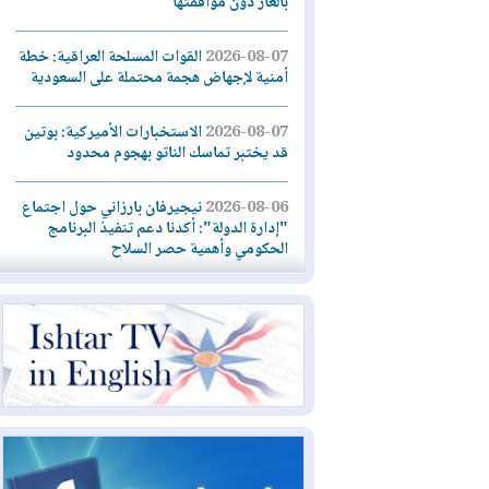
بالغاز دون موافقتها
2026-08-07
القوات المسلحة العراقية: خطة
أمنية لإجهاض هجمة محتملة على السعودية
2026-08-07
الاستخبارات الأميركية: بوتين
قد يختبر تماسك الناتو بهجوم محدود
2026-08-06
نيجيرفان بارزاني حول اجتماع
"إدارة الدولة": أكدنا دعم تنفيذ البرنامج
الحكومي وأهمية حصر السلاح
2026-08-06
ائتلاف ادارة الدولة: من
يقومون بسلوك يهدد امن البلاد خارجون عن
القانون يجب محاربتهم
2026-08-06
بعد هجومين قرب باب المندب..
تحذيرات من تصعيد يهدد الملاحة في البحر
الأحمر