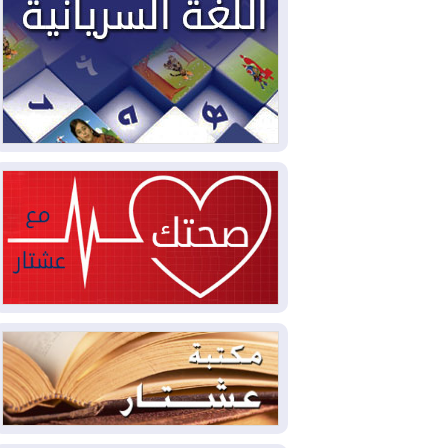
2026-08-04
بيترو يشكو تزوير الانتخابات
الرئاسية ويحذر من "حرب أهلية" في
كولومبيا
2026-08-03
رئيس إقليم كوردستان في
دمشق في زيارة رسمية
2026-08-03
العراق يؤكد مجدداً التزامه
بمنع الهجمات على الدول المجاورة
2026-08-03
العجز والاقتراض يطوقان
المالية العراقية.. اقتراض يتجاوز 3 تريليونات
دينار!
2026-08-03
كوبا تغرق في الظلام مجددا
وانهيار الشبكة الكهربائية
2026-08-03
أوامر بإجلاء 60 ألف شخص