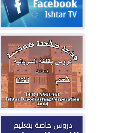
2026-08-06
مئات القاصرين بلا مأوى.. أزمة
سبتة تتصاعد وتضغط على مدريد
2026-08-05
لمدة عام.. بدء توريد 100
مليون قدم مكعب يومياً من غاز كورمور في
إقليم كوردستان إلى وزارة الكهرباء العراقية
2026-08-05
15كارثة بيئية ومناخية ترسم
ملامح أخطر التحديات التي تواجه العراق
اليوم
2026-08-05
حرائق فرنسا.. توقيف 402
شخص بينهم 156 قاصرا منذ بداية موسم
الحرائق
2026-08-04
سومو: إنتاج النفط في إقليم
كوردستان انخفض إلى أقل من 10%
2026-08-04
ملفات حقبة الكاظمي تعود إلى
الواجهة.. أنباء عن مراجعات قضائية
وتحقيقات أوسع في قضايا فساد