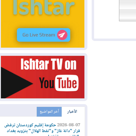
الأخبار
آخر المواضيع
2026-08-07
حكومة إقليم كوردستان ترفض
قرار "دانة غاز" و"نفط الهلال" بتزويد بغداد