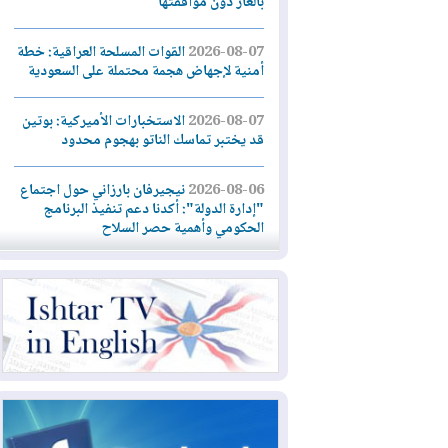
بالغاز دون موافقتها
2026-08-07
القوات المسلحة العراقية: خطة
أمنية لإجهاض هجمة محتملة على السعودية
2026-08-07
الاستخبارات الأميركية: بوتين
قد يختبر تماسك الناتو بهجوم محدود
2026-08-06
نيجيرفان بارزاني حول اجتماع
"إدارة الدولة": أكدنا دعم تنفيذ البرنامج
الحكومي وأهمية حصر السلاح
2026-08-06
ائتلاف ادارة الدولة: من
يقومون بسلوك يهدد امن البلاد خارجون عن
القانون يجب محاربتهم
2026-08-06
بعد هجومين قرب باب المندب..
تحذيرات من تصعيد يهدد الملاحة في البحر
الأحمر