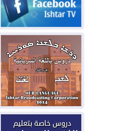
2026-08-06
مئات القاصرين بلا مأوى.. أزمة
سبتة تتصاعد وتضغط على مدريد
2026-08-05
لمدة عام.. بدء توريد 100
مليون قدم مكعب يومياً من غاز كورمور في
إقليم كوردستان إلى وزارة الكهرباء العراقية
2026-08-05
15كارثة بيئية ومناخية ترسم
ملامح أخطر التحديات التي تواجه العراق
اليوم
2026-08-05
حرائق فرنسا.. توقيف 402
شخص بينهم 156 قاصرا منذ بداية موسم
الحرائق
2026-08-04
سومو: إنتاج النفط في إقليم
كوردستان انخفض إلى أقل من 10%
2026-08-04
ملفات حقبة الكاظمي تعود إلى
الواجهة.. أنباء عن مراجعات قضائية
وتحقيقات أوسع في قضايا فساد