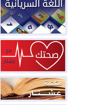
2026-08-04
بيترو يشكو تزوير الانتخابات
الرئاسية ويحذر من "حرب أهلية" في
كولومبيا
2026-08-03
رئيس إقليم كوردستان في
دمشق في زيارة رسمية
2026-08-03
العراق يؤكد مجدداً التزامه
بمنع الهجمات على الدول المجاورة
2026-08-03
العجز والاقتراض يطوقان
المالية العراقية.. اقتراض يتجاوز 3 تريليونات
دينار!
2026-08-03
كوبا تغرق في الظلام مجددا
وانهيار الشبكة الكهربائية
2026-08-03
أوامر بإجلاء 60 ألف شخص