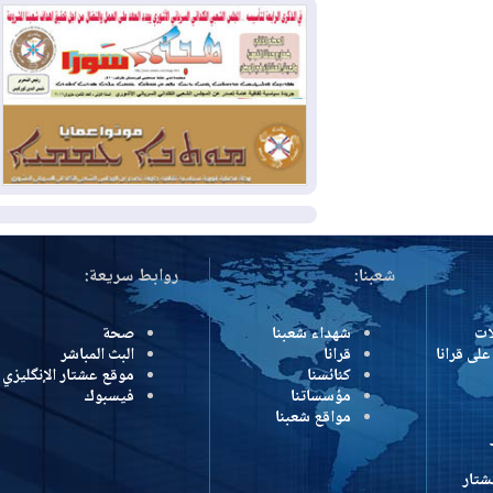
بسبب الحرائق في ولاية واشنطن
2026-08-02
مشروع "حسابي" يُمهل
الموظفين حتى نهاية أغسطس لاستلام
بطاقاتهم المصرفية
2026-08-02
دمشق وعمّان تحذران بغداد:
أي هجوم من أراضي العراق سيواجه برد
المزيد
شعبنا:
روابط سريعة:
شهداء شعبنا
صحة
رانا
قرانا
البث المباشر
كنائسنا
موقع عشتار الإنگليزي
مؤسساتنا
فيسبوك
مواقع شعبنا