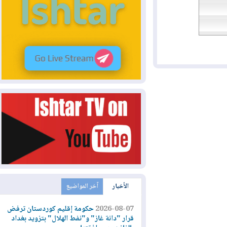
الأخبار
آخر المواضيع
2026-08-07
حكومة إقليم كوردستان ترفض
قرار "دانة غاز" و"نفط الهلال" بتزويد بغداد