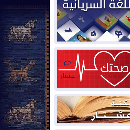
يون قدم مكعب يومياً من غاز كورمور في
ليم كوردستان إلى وزارة الكهرباء العراقية
2026-08-
15كارثة بيئية ومناخية ترسم
امح أخطر التحديات التي تواجه العراق
يوم
2026-08-
حرائق فرنسا.. توقيف 402
شخص بينهم 156 قاصرا منذ بداية موسم
حرائق
2026-08-
سومو: إنتاج النفط في إقليم
ردستان انخفض إلى أقل من 10%
2026-08-
ملفات حقبة الكاظمي تعود إلى
واجهة.. أنباء عن مراجعات قضائية
حقيقات أوسع في قضايا فساد
2026-08-
بيترو يشكو تزوير الانتخابات
رئاسية ويحذر من "حرب أهلية" في