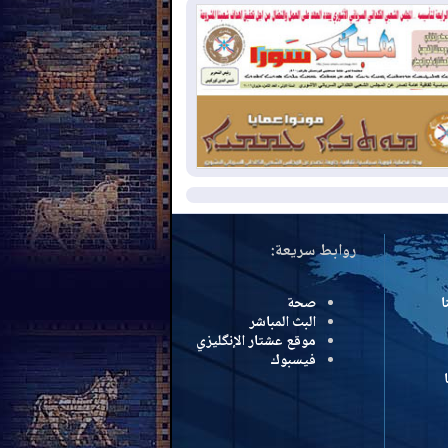
لومبيا
2026-08-
رئيس إقليم كوردستان في
شق في زيارة رسمية
2026-08-
العراق يؤكد مجدداً التزامه
نع الهجمات على الدول المجاورة
مزيد
روابط سريعة:
ا
صحة
البث المباشر
موقع عشتار الإنگليزي
فيسبوك