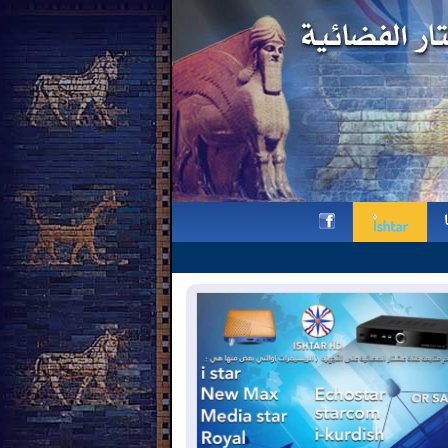
البطريرك نونا يزور كاتدرائيّة سيّدة 
h