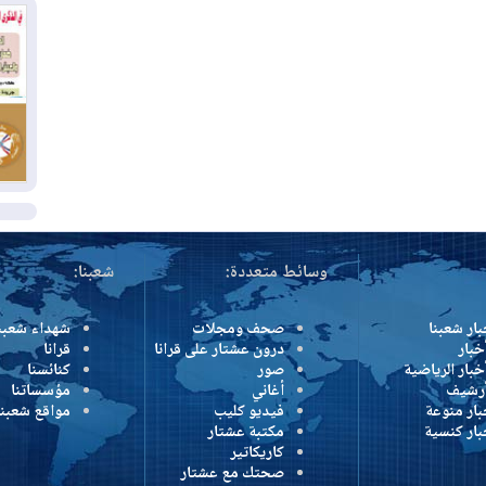
كو
03
دم
03
بم
ال
وسائط متعددة:
شعبنا:
بار شعبنا
صحف ومجلات
شهداء شعبن
خبار
درون عشتار على قرانا
قرانا
خبار الرياضية
صور
كنائسنا
أرشيف
أغاني
مؤسساتنا
بار منوعة
فيديو كليب
مواقع شعبنا
بار كنسية
مكتبة عشتار
كاريكاتير
صحتك مع عشتار