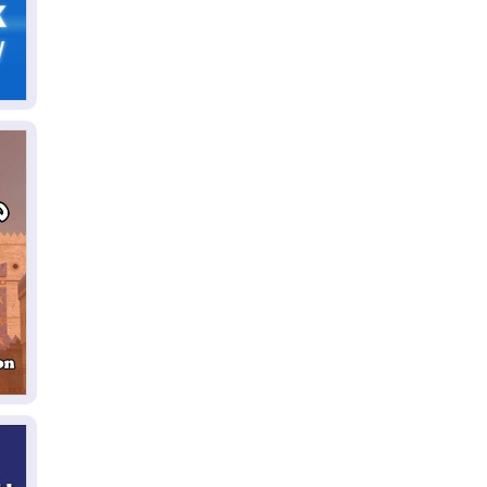
07
قد
06
"إ
ال
06
يق
ال
06
تح
ال
06
سب
05