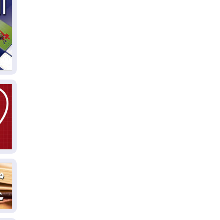
مل
إق
05
مل
ال
05
ال
04
كو
04
ال
وت
04
ال