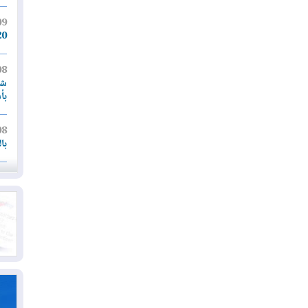
09
20 ألف شخص على إخل
08
شر
بأ
08
با
08
لإ
07
قر
با
07
أم