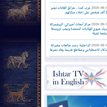
2026-08-
غرب كندا.. حرائق الغابات تجبر
اء منازلهم
2026-08-
مركز أبحاث أميركي: البيشمركة
يك حيوي للولايات المتحدة ويجب تزويدها
سلحة ثقيلة
2026-08-
الداخلية: رصد شائعات مفبركة
لذكاء الاصطناعي ومقاطع قديمة يعاد نشرها
2026-08-
دعم أمني أمريكي بمليار دولار
دارة رئيس كولومبيا الجديد
2026-08-
حكومة إقليم كوردستان ترفض
ار "دانة غاز" و"نفط الهلال" بتزويد بغداد
لغاز دون موافقتها
2026-08-
القوات المسلحة العراقية: خطة
نية لإجهاض هجمة محتملة على السعودية