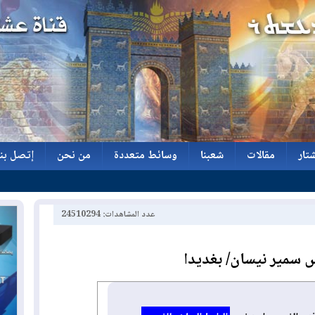
تار
مقالات
شعبنا
وسائط متعددة
من نحن
إتصل بنا
تار
مقالات
شعبنا
وسائط متعددة
من نحن
إتصل بنا
عدد المشاهدات: 24510294
 سمير نيسان/ بغديدا