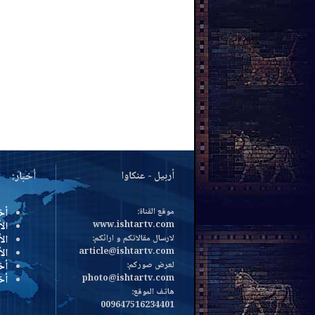
أربيل - عنكاوا
أخبار:
موقع القناة:
أخ
www.ishtartv.com
الأ
لارسال مقالاتكم و ارائكم:
الأ
article@ishtartv.com
ال
لعرض صوركم:
أخ
photo@ishtartv.com
أخ
هاتف الموقع:
009647516234401