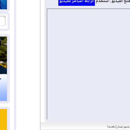
فتح الفيديو. استخدم
الرابط المباشر للفيديو
سمير نيسان/ بغديدا