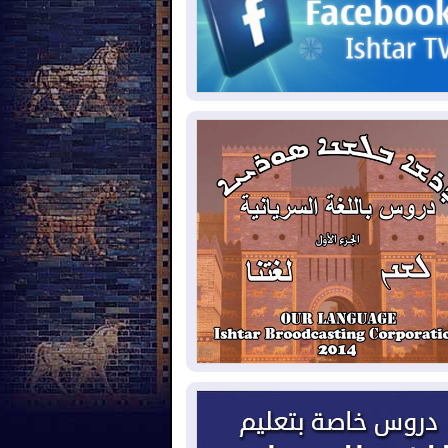
2026-08-
الاستخبارات الأميركية: بوتين
 يختبر تماسك الناتو بهجوم محدود
2026-08-
نيجيرفان بارزاني حول اجتماع
دارة الدولة": أكدنا دعم تنفيذ البرنامج
حكومي وأهمية حصر السلاح
2026-08-
ائتلاف ادارة الدولة: من
ومون بسلوك يهدد امن البلاد خارجون عن
قانون يجب محاربتهم
2026-08-
بعد هجومين قرب باب المندب..
ذيرات من تصعيد يهدد الملاحة في البحر
أحمر
2026-08-
مئات القاصرين بلا مأوى.. أزمة
تة تتصاعد وتضغط على مدريد
2026-08-
لمدة عام.. بدء توريد 100