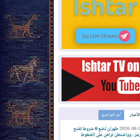
الأخبار
آخر المواضيع
2026-08-
طهران تضع 6 شروط لفتح
مز.. وواشنطن تراهن على الضغوط