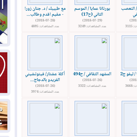
 التعصب
يورتانا عمايا / الموسم
مع طبيبك / د. جنان زورا
في
الثاني (ح17)
- مقيم اقدم وطالب...
04
ال
(2018-07-28)
(2018-07-29)
كو
3115
عدد المشاهدات: 3249
عدد المشاهدات: 4895
03
دم
03
بم
 ليفو ج2
المشهد الثقافي / ح494
أكلة عشتار/ فيتوتشيني
الفريدو بالدجاج...
(2018-07-26)
03
3668
عدد المشاهدات: 3322
(2018-07-26)
عدد المشاهدات: 3974
دي
03
وا
03