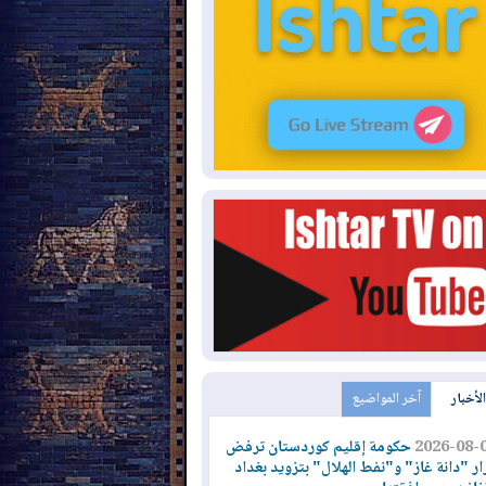
الأخبار
آخر المواضيع
2026-08-
حكومة إقليم كوردستان ترفض
ار "دانة غاز" و"نفط الهلال" بتزويد بغداد