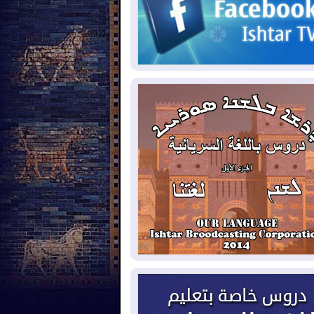
2026-08-
مئات القاصرين بلا مأوى.. أزمة
تة تتصاعد وتضغط على مدريد
2026-08-
لمدة عام.. بدء توريد 100
يون قدم مكعب يومياً من غاز كورمور في
ليم كوردستان إلى وزارة الكهرباء العراقية
2026-08-
15كارثة بيئية ومناخية ترسم
امح أخطر التحديات التي تواجه العراق
يوم
2026-08-
حرائق فرنسا.. توقيف 402
شخص بينهم 156 قاصرا منذ بداية موسم
حرائق
2026-08-
سومو: إنتاج النفط في إقليم
ردستان انخفض إلى أقل من 10%
2026-08-
ملفات حقبة الكاظمي تعود إلى
واجهة.. أنباء عن مراجعات قضائية
حقيقات أوسع في قضايا فساد