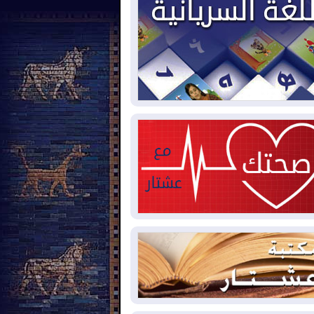
2026-08-
بيترو يشكو تزوير الانتخابات
رئاسية ويحذر من "حرب أهلية" في
لومبيا
2026-08-
رئيس إقليم كوردستان في
شق في زيارة رسمية
2026-08-
العراق يؤكد مجدداً التزامه
نع الهجمات على الدول المجاورة
2026-08-
العجز والاقتراض يطوقان
المالية العراقية.. اقتراض يتجاوز 3 تريليونات
نار!
2026-08-
كوبا تغرق في الظلام مجددا
نهيار الشبكة الكهربائية
2026-08-
أوامر بإجلاء 60 ألف شخص