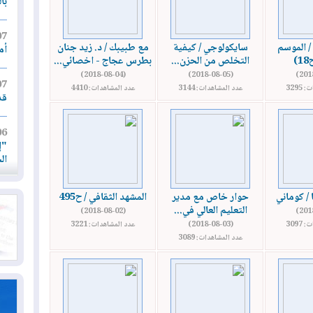
با
07
 / الموسم
سايكولوجي / كيفية
مع طبيبك / د. زيد جنان
أم
)
التخلص من الحزن...
بطرس عجاج - اخصائي...
(2018-08-04)
(2018-08-05)
07
3295
عدد المشاهدات: 3144
عدد المشاهدات: 4410
قد
06
"إ
ال
06
 / كوماني
حوار خاص مع مدير
المشهد الثقافي / ح495
يق
التعليم العالي في...
(2018-08-02)
ال
3097
(2018-08-03)
عدد المشاهدات: 3221
عدد المشاهدات: 3089
06
تح
ال