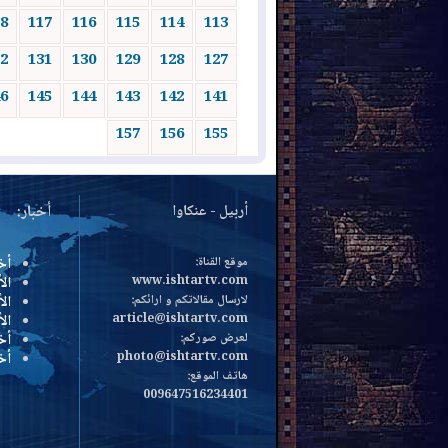
8
117
116
115
114
113
2
131
130
129
128
127
6
145
144
143
142
141
157
156
155
أربيل - عنكاوا
أخبار:
موقع القناة:
أخ
www.ishtartv.com
الأ
لارسال مقالاتكم و ارائكم:
الأ
article@ishtartv.com
ال
لعرض صوركم:
أخ
photo@ishtartv.com
أخ
هاتف الموقع:
009647516234401