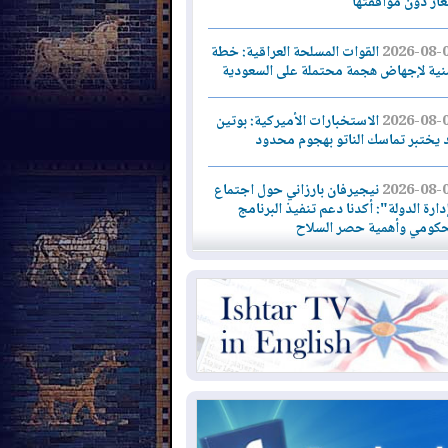
لغاز دون موافقتها
2026-08-
القوات المسلحة العراقية: خطة
نية لإجهاض هجمة محتملة على السعودية
2026-08-
الاستخبارات الأميركية: بوتين
 يختبر تماسك الناتو بهجوم محدود
2026-08-
نيجيرفان بارزاني حول اجتماع
دارة الدولة": أكدنا دعم تنفيذ البرنامج
حكومي وأهمية حصر السلاح
2026-08-
ائتلاف ادارة الدولة: من
ومون بسلوك يهدد امن البلاد خارجون عن
قانون يجب محاربتهم
2026-08-
بعد هجومين قرب باب المندب..
ذيرات من تصعيد يهدد الملاحة في البحر
أحمر