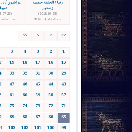
رنيا / الحلقة خمسة
عراقيون / د. 
وستين
صوفي
(2018-07-25)
(2018-07-25)
عدد المشاهدات: 3148
عدد المشاهدات: 
>>
>
<
<<
5
4
3
2
1
0
19
18
17
16
15
4
33
32
31
30
29
8
47
46
45
44
43
2
61
60
59
58
57
6
75
74
73
72
71
0
89
88
87
86
85
4
103
102
101
100
99