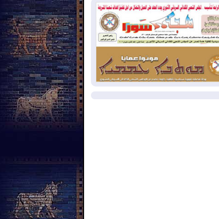
بب الحرائق في ولاية واشنطن
2026-08-
مشروع "حسابي" يُمهل
موظفين حتى نهاية أغسطس لاستلام
اقاتهم المصرفية
2026-08-
دمشق وعمّان تحذران بغداد:
 هجوم من أراضي العراق سيواجه برد
مزيد