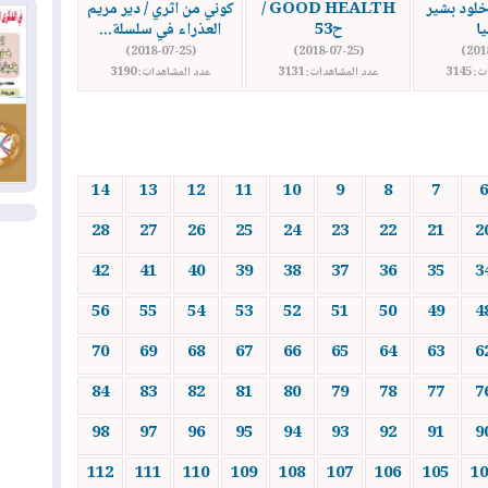
بس
خلود بشير
GOOD HEALTH /
كوني من اثري / دير مريم
ا
ح53
العذراء في سلسلة...
(2018-07-25)
(2018-07-25)
02
3145
عدد المشاهدات: 3131
عدد المشاهدات: 3190
ال
بط
02
أي
14
13
12
11
10
9
8
7
6
ال
28
27
26
25
24
23
22
21
2
42
41
40
39
38
37
36
35
3
56
55
54
53
52
51
50
49
4
70
69
68
67
66
65
64
63
6
84
83
82
81
80
79
78
77
7
98
97
96
95
94
93
92
91
9
112
111
110
109
108
107
106
105
10