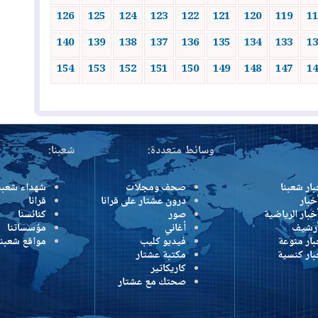
126
125
124
123
122
121
120
119
11
140
139
138
137
136
135
134
133
13
154
153
152
151
150
149
148
147
14
وسائط متعددة:
شعبنا:
بار شعبنا
صحف ومجلات
شهداء شعبن
خبار
درون عشتار على قرانا
قرانا
خبار الرياضية
صور
كنائسنا
أرشيف
أغاني
مؤسساتنا
بار منوعة
فيديو كليب
مواقع شعبنا
بار كنسية
مكتبة عشتار
كاريكاتير
صحتك مع عشتار