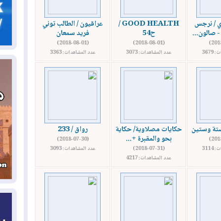
06
سب
ي / نرجس
GOOD HEALTH /
عراقيون / الطالب توني
- صالون...
ح54
فريد سمعان
05
(2018-08-01)
(2018-08-01)
مل
3679
عدد المشاهدات: 3073
عدد المشاهدات: 3363
إق
05
مل
ال
05
 ستة وستين
حكايات مصلاوية/ حكاية
رواق / 233
بحو والمقبرة +...
(2018-07-30)
ال
3114
(2018-07-31)
عدد المشاهدات: 3093
عدد المشاهدات: 4217
04
كو
04
ال
وت