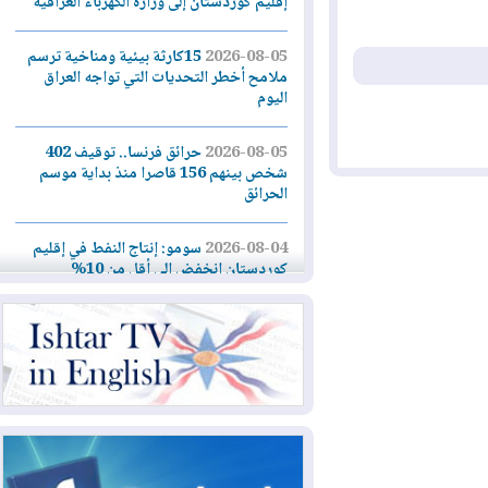
إقليم كوردستان إلى وزارة الكهرباء العراقية
2026-08-05
15كارثة بيئية ومناخية ترسم
ملامح أخطر التحديات التي تواجه العراق
اليوم
2026-08-05
حرائق فرنسا.. توقيف 402
شخص بينهم 156 قاصرا منذ بداية موسم
الحرائق
2026-08-04
سومو: إنتاج النفط في إقليم
كوردستان انخفض إلى أقل من 10%
2026-08-04
ملفات حقبة الكاظمي تعود إلى
الواجهة.. أنباء عن مراجعات قضائية
وتحقيقات أوسع في قضايا فساد
2026-08-04
بيترو يشكو تزوير الانتخابات
الرئاسية ويحذر من "حرب أهلية" في
كولومبيا