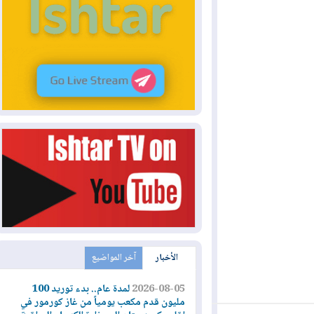
الأخبار
آخر المواضيع
2026-08-05
لمدة عام.. بدء توريد 100
مليون قدم مكعب يومياً من غاز كورمور في