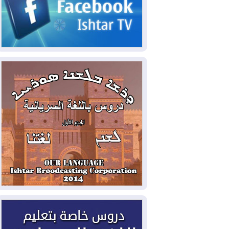
2026-08-03
رئيس إقليم كوردستان في
دمشق في زيارة رسمية
2026-08-03
العراق يؤكد مجدداً التزامه
بمنع الهجمات على الدول المجاورة
2026-08-03
العجز والاقتراض يطوقان
المالية العراقية.. اقتراض يتجاوز 3 تريليونات
دينار!
2026-08-03
كوبا تغرق في الظلام مجددا
وانهيار الشبكة الكهربائية
2026-08-03
أوامر بإجلاء 60 ألف شخص
بسبب الحرائق في ولاية واشنطن
2026-08-02
مشروع "حسابي" يُمهل
الموظفين حتى نهاية أغسطس لاستلام
بطاقاتهم المصرفية