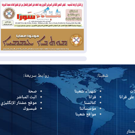
2026-07-31
50 درجة مئوية في 5
محافظات.. العراق على موعد مع موجة حر
السبت
2026-07-31
سبتة تهز أوروبا.. إيطاليا تهدد
بورقة شنغن وفرنسا تشدد الحدود
المزيد
شعبنا:
روابط سريعة:
شهداء شعبنا
صحة
رانا
قرانا
البث المباشر
كنائسنا
موقع عشتار الإنگليزي
مؤسساتنا
فيسبوك
مواقع شعبنا