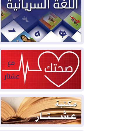
2026-08-02
دمشق وعمّان تحذران بغداد:
أي هجوم من أراضي العراق سيواجه برد
2026-08-02
ترامب: الولايات المتحدة
وإسرائيل تعلقان شن ضربات على إيران
2026-08-01
تقرير: الولايات المتحدة تسحب
منظومة باتريوت الدفاعية من أربيل
2026-08-01
النفط: اتفاقية ثلاثية لاستئناف
التصدير عبر جيهان بطاقة 750 ألف برميل
يومياً
2026-08-01
"في أقرب وقت ممكن".. إدارة
ترامب تخطط لشن ضربات جديدة على إيران
2026-07-31
أتروشي: قرار السلم والحرب
في العراق "مختطف" وخارج سيطرة
الحكومة