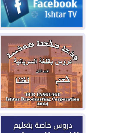
2026-08-05
حرائق فرنسا.. توقيف 402
شخص بينهم 156 قاصرا منذ بداية موسم
الحرائق
2026-08-04
سومو: إنتاج النفط في إقليم
كوردستان انخفض إلى أقل من 10%
2026-08-04
ملفات حقبة الكاظمي تعود إلى
الواجهة.. أنباء عن مراجعات قضائية
وتحقيقات أوسع في قضايا فساد
2026-08-04
بيترو يشكو تزوير الانتخابات
الرئاسية ويحذر من "حرب أهلية" في
كولومبيا
2026-08-03
رئيس إقليم كوردستان في
دمشق في زيارة رسمية
2026-08-03
العراق يؤكد مجدداً التزامه
بمنع الهجمات على الدول المجاورة