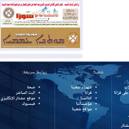
وإسرائيل تعلقان شن ضربات على إيران
2026-08-01
تقرير: الولايات المتحدة تسحب
منظومة باتريوت الدفاعية من أربيل
2026-08-01
النفط: اتفاقية ثلاثية لاستئناف
التصدير عبر جيهان بطاقة 750 ألف برميل
يومياً
المزيد
شعبنا:
روابط سريعة:
شهداء شعبنا
صحة
رانا
قرانا
البث المباشر
كنائسنا
موقع عشتار الإنگليزي
مؤسساتنا
فيسبوك
مواقع شعبنا