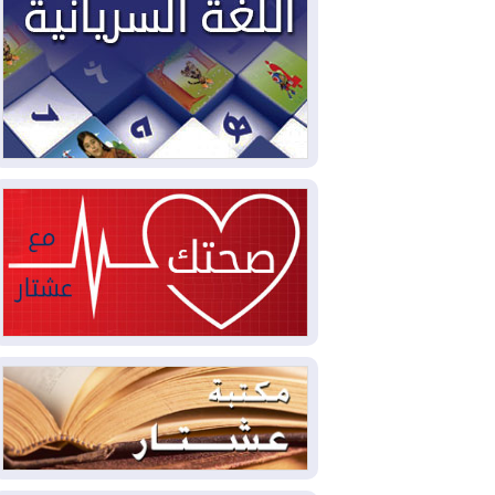
2026-08-03
العجز والاقتراض يطوقان
المالية العراقية.. اقتراض يتجاوز 3 تريليونات
دينار!
2026-08-03
كوبا تغرق في الظلام مجددا
وانهيار الشبكة الكهربائية
2026-08-03
أوامر بإجلاء 60 ألف شخص
بسبب الحرائق في ولاية واشنطن
2026-08-02
مشروع "حسابي" يُمهل
الموظفين حتى نهاية أغسطس لاستلام
بطاقاتهم المصرفية
2026-08-02
دمشق وعمّان تحذران بغداد:
أي هجوم من أراضي العراق سيواجه برد
2026-08-02
ترامب: الولايات المتحدة