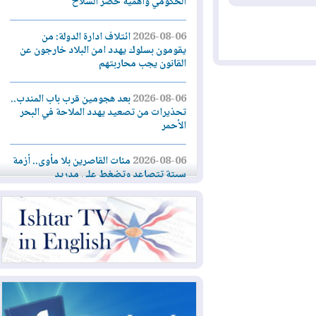
الحكومي وأهمية حصر السلاح
2026-08-06
ائتلاف ادارة الدولة: من
يقومون بسلوك يهدد امن البلاد خارجون عن
القانون يجب محاربتهم
2026-08-06
بعد هجومين قرب باب المندب..
تحذيرات من تصعيد يهدد الملاحة في البحر
الأحمر
2026-08-06
مئات القاصرين بلا مأوى.. أزمة
سبتة تتصاعد وتضغط على مدريد
2026-08-05
لمدة عام.. بدء توريد 100
مليون قدم مكعب يومياً من غاز كورمور في
إقليم كوردستان إلى وزارة الكهرباء العراقية
2026-08-05
15كارثة بيئية ومناخية ترسم
ملامح أخطر التحديات التي تواجه العراق
اليوم