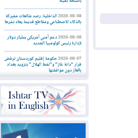
بأسلحة ثقيلة
2026-08-08
الداخلية: رصد شائعات مفبركة
بالذكاء الاصطناعي ومقاطع قديمة يعاد نشرها
2026-08-08
دعم أمني أمريكي بمليار دولار
لإدارة رئيس كولومبيا الجديد
2026-08-07
حكومة إقليم كوردستان ترفض
قرار "دانة غاز" و"نفط الهلال" بتزويد بغداد
بالغاز دون موافقتها
2026-08-07
القوات المسلحة العراقية: خطة
أمنية لإجهاض هجمة محتملة على السعودية
2026-08-07
الاستخبارات الأميركية: بوتين
قد يختبر تماسك الناتو بهجوم محدود
2026-08-06
نيجيرفان بارزاني حول اجتماع
"إدارة الدولة": أكدنا دعم تنفيذ البرنامج