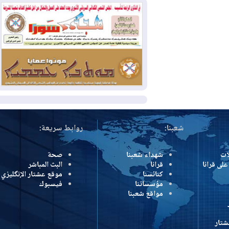
بمنع الهجمات على الدول المجاورة
2026-08-03
العجز والاقتراض يطوقان
المالية العراقية.. اقتراض يتجاوز 3 تريليونات
دينار!
2026-08-03
كوبا تغرق في الظلام مجددا
وانهيار الشبكة الكهربائية
المزيد
شعبنا:
روابط سريعة:
شهداء شعبنا
صحة
رانا
قرانا
البث المباشر
كنائسنا
موقع عشتار الإنگليزي
مؤسساتنا
فيسبوك
مواقع شعبنا