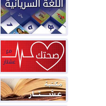
2026-08-05
حرائق فرنسا.. توقيف 402
شخص بينهم 156 قاصرا منذ بداية موسم
الحرائق
2026-08-04
سومو: إنتاج النفط في إقليم
كوردستان انخفض إلى أقل من 10%
2026-08-04
ملفات حقبة الكاظمي تعود إلى
الواجهة.. أنباء عن مراجعات قضائية
وتحقيقات أوسع في قضايا فساد
2026-08-04
بيترو يشكو تزوير الانتخابات
الرئاسية ويحذر من "حرب أهلية" في
كولومبيا
2026-08-03
رئيس إقليم كوردستان في
دمشق في زيارة رسمية
2026-08-03
العراق يؤكد مجدداً التزامه