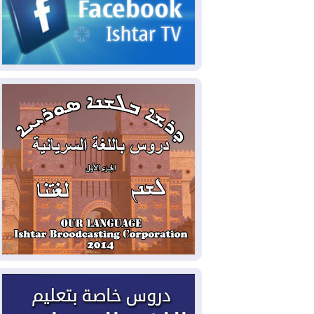
الحكومي وأهمية حصر السلاح
2026-08-06
ائتلاف ادارة الدولة: من
يقومون بسلوك يهدد امن البلاد خارجون عن
القانون يجب محاربتهم
2026-08-06
بعد هجومين قرب باب المندب..
تحذيرات من تصعيد يهدد الملاحة في البحر
الأحمر
2026-08-06
مئات القاصرين بلا مأوى.. أزمة
سبتة تتصاعد وتضغط على مدريد
2026-08-05
لمدة عام.. بدء توريد 100
مليون قدم مكعب يومياً من غاز كورمور في
إقليم كوردستان إلى وزارة الكهرباء العراقية
2026-08-05
15كارثة بيئية ومناخية ترسم
ملامح أخطر التحديات التي تواجه العراق
اليوم