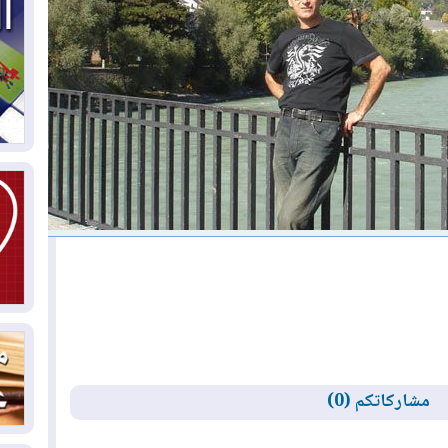
04
ال
كو
03
دم
03
بم
03
دي
03
وا
مشاركاتكم (0)
03