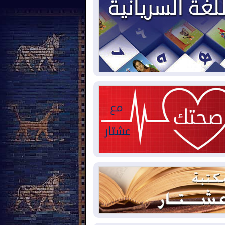
2026-08-
بيترو يشكو تزوير الانتخابات
رئاسية ويحذر من "حرب أهلية" في
لومبيا
2026-08-
رئيس إقليم كوردستان في
شق في زيارة رسمية
2026-08-
العراق يؤكد مجدداً التزامه
نع الهجمات على الدول المجاورة
2026-08-
العجز والاقتراض يطوقان
المالية العراقية.. اقتراض يتجاوز 3 تريليونات
نار!
2026-08-
كوبا تغرق في الظلام مجددا
نهيار الشبكة الكهربائية
2026-08-
أوامر بإجلاء 60 ألف شخص