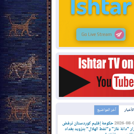
الأخبار
آخر المواضيع
2026-08-
حكومة إقليم كوردستان ترفض
ار "دانة غاز" و"نفط الهلال" بتزويد بغداد