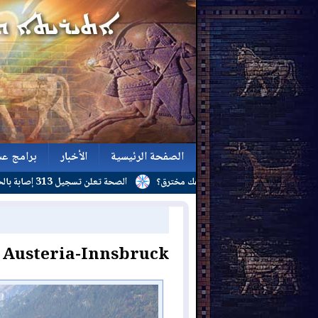
الصفحة الرئيسية
الأخبار
برامج عش
تشف أن هاتفك مخترق؟
الصحة تعلن تسجيل 313 إصابة بالحمى النزفية و(24) وفاة منذ بداية العام
الصفحة الرئيسية
الأخبار
برامج عش
 Austeria-Innsbruck