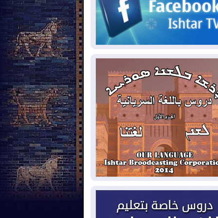
2026-08-
مئات القاصرين بلا مأوى.. أزمة
تة تتصاعد وتضغط على مدريد
2026-08-
لمدة عام.. بدء توريد 100
يون قدم مكعب يومياً من غاز كورمور في
ليم كوردستان إلى وزارة الكهرباء العراقية
2026-08-
15كارثة بيئية ومناخية ترسم
امح أخطر التحديات التي تواجه العراق
يوم
2026-08-
حرائق فرنسا.. توقيف 402
شخص بينهم 156 قاصرا منذ بداية موسم
حرائق
2026-08-
سومو: إنتاج النفط في إقليم
ردستان انخفض إلى أقل من 10%
2026-08-
ملفات حقبة الكاظمي تعود إلى
واجهة.. أنباء عن مراجعات قضائية
حقيقات أوسع في قضايا فساد