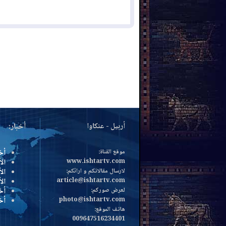
أربيل - عنكاوا
أخبار:
موقع القناة:
أخ
www.ishtartv.com
الأ
لارسال مقالاتكم و ارائكم:
الأ
article@ishtartv.com
ال
لعرض صوركم:
أخ
photo@ishtartv.com
أخ
هاتف الموقع:
009647516234401