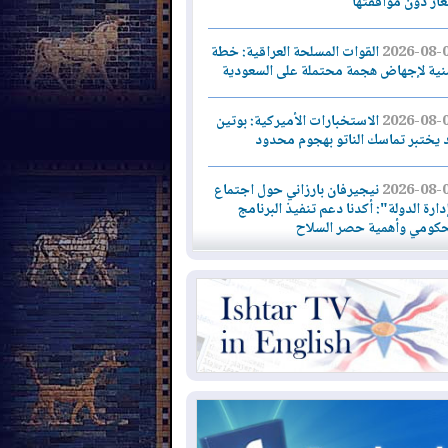
لغاز دون موافقتها
2026-08-
القوات المسلحة العراقية: خطة
نية لإجهاض هجمة محتملة على السعودية
2026-08-
الاستخبارات الأميركية: بوتين
 يختبر تماسك الناتو بهجوم محدود
2026-08-
نيجيرفان بارزاني حول اجتماع
دارة الدولة": أكدنا دعم تنفيذ البرنامج
حكومي وأهمية حصر السلاح
2026-08-
ائتلاف ادارة الدولة: من
ومون بسلوك يهدد امن البلاد خارجون عن
قانون يجب محاربتهم
2026-08-
بعد هجومين قرب باب المندب..
ذيرات من تصعيد يهدد الملاحة في البحر
أحمر