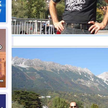
06
سب
05
مل
إق
05
مل
ال
05
ال
04
كو
04
ال
وت