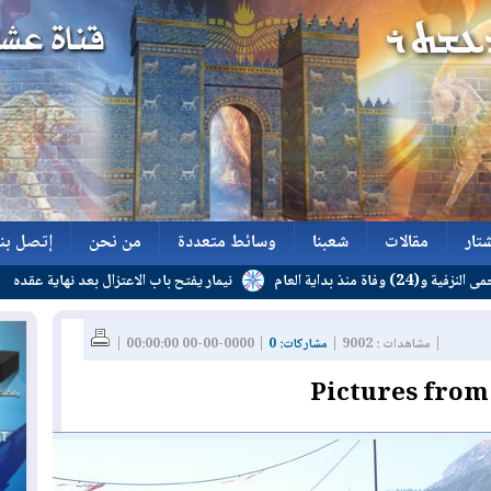
تار
مقالات
شعبنا
وسائط متعددة
من نحن
إتصل بنا
نيمار يفتح باب الاعتزال بعد نهاية عقده
تار
مقالات
شعبنا
وسائط متعددة
من نحن
إتصل بنا
| مشاهدات : 9002 |
مشاركات: 0
| 0000-00-00 00:00:00 |
Pictures from