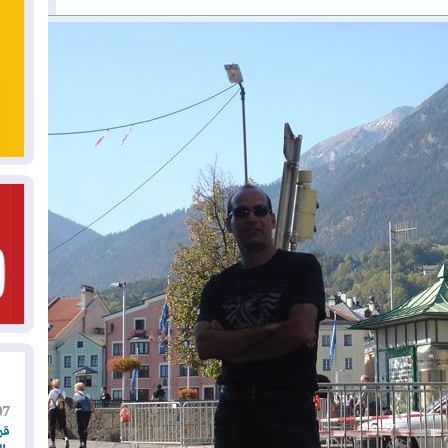
07
قر