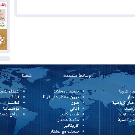
بس
02
ال
بط
02
أي
ال
وسائط متعددة:
شعبنا:
بار شعبنا
صحف ومجلات
شهداء شعبن
خبار
درون عشتار على قرانا
قرانا
خبار الرياضية
صور
كنائسنا
أرشيف
أغاني
مؤسساتنا
بار منوعة
فيديو كليب
مواقع شعبنا
بار كنسية
مكتبة عشتار
كاريكاتير
صحتك مع عشتار