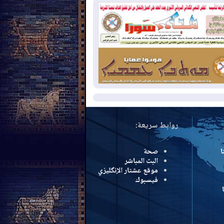
بب الحرائق في ولاية واشنطن
2026-08-
مشروع "حسابي" يُمهل
موظفين حتى نهاية أغسطس لاستلام
اقاتهم المصرفية
2026-08-
دمشق وعمّان تحذران بغداد:
 هجوم من أراضي العراق سيواجه برد
مزيد
روابط سريعة:
ا
صحة
البث المباشر
موقع عشتار الإنگليزي
فيسبوك