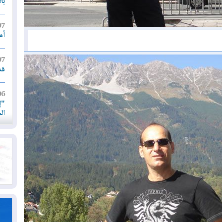
با
07
أم
07
قد
06
"إ
ال
06
يق
ال
06
تح
ال