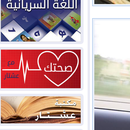
2026-08-05
حرائق فرنسا.. توقيف 402
شخص بينهم 156 قاصرا منذ بداية موسم
الحرائق
2026-08-04
سومو: إنتاج النفط في إقليم
كوردستان انخفض إلى أقل من 10%
2026-08-04
ملفات حقبة الكاظمي تعود إلى
الواجهة.. أنباء عن مراجعات قضائية
وتحقيقات أوسع في قضايا فساد
2026-08-04
بيترو يشكو تزوير الانتخابات
الرئاسية ويحذر من "حرب أهلية" في
كولومبيا
2026-08-03
رئيس إقليم كوردستان في
دمشق في زيارة رسمية
2026-08-03
العراق يؤكد مجدداً التزامه