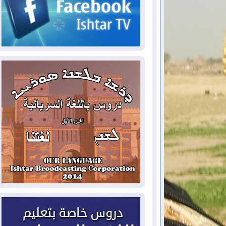
الحكومي وأهمية حصر السلاح
2026-08-06
ائتلاف ادارة الدولة: من
يقومون بسلوك يهدد امن البلاد خارجون عن
القانون يجب محاربتهم
2026-08-06
بعد هجومين قرب باب المندب..
تحذيرات من تصعيد يهدد الملاحة في البحر
الأحمر
2026-08-06
مئات القاصرين بلا مأوى.. أزمة
سبتة تتصاعد وتضغط على مدريد
2026-08-05
لمدة عام.. بدء توريد 100
مليون قدم مكعب يومياً من غاز كورمور في
إقليم كوردستان إلى وزارة الكهرباء العراقية
2026-08-05
15كارثة بيئية ومناخية ترسم
ملامح أخطر التحديات التي تواجه العراق
اليوم