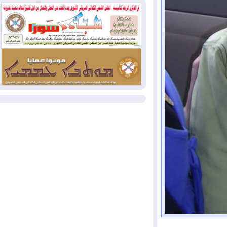
بمنع الهجمات على الدول المجاورة
2026-08-03
العجز والاقتراض يطوقان
المالية العراقية.. اقتراض يتجاوز 3 تريليونات
دينار!
2026-08-03
كوبا تغرق في الظلام مجددا
وانهيار الشبكة الكهربائية
المزيد