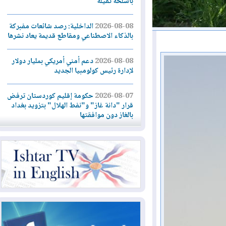
بأسلحة ثقيلة
2026-08-08
الداخلية: رصد شائعات مفبركة
بالذكاء الاصطناعي ومقاطع قديمة يعاد نشرها
2026-08-08
دعم أمني أمريكي بمليار دولار
لإدارة رئيس كولومبيا الجديد
2026-08-07
حكومة إقليم كوردستان ترفض
قرار "دانة غاز" و"نفط الهلال" بتزويد بغداد
بالغاز دون موافقتها
2026-08-07
القوات المسلحة العراقية: خطة
أمنية لإجهاض هجمة محتملة على السعودية
2026-08-07
الاستخبارات الأميركية: بوتين
قد يختبر تماسك الناتو بهجوم محدود
2026-08-06
نيجيرفان بارزاني حول اجتماع
"إدارة الدولة": أكدنا دعم تنفيذ البرنامج