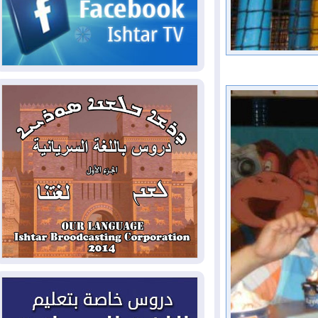
2026-08-06
مئات القاصرين بلا مأوى.. أزمة
سبتة تتصاعد وتضغط على مدريد
2026-08-05
لمدة عام.. بدء توريد 100
مليون قدم مكعب يومياً من غاز كورمور في
إقليم كوردستان إلى وزارة الكهرباء العراقية
2026-08-05
15كارثة بيئية ومناخية ترسم
ملامح أخطر التحديات التي تواجه العراق
اليوم
2026-08-05
حرائق فرنسا.. توقيف 402
شخص بينهم 156 قاصرا منذ بداية موسم
الحرائق
2026-08-04
سومو: إنتاج النفط في إقليم
كوردستان انخفض إلى أقل من 10%
2026-08-04
ملفات حقبة الكاظمي تعود إلى
الواجهة.. أنباء عن مراجعات قضائية
وتحقيقات أوسع في قضايا فساد