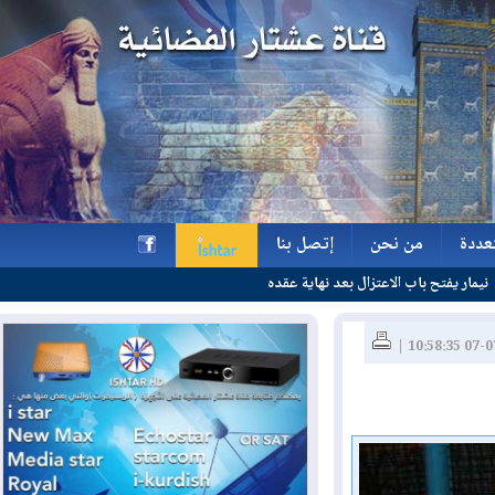
ة
من نحن
إتصل بنا
عتزال بعد نهاية عقده
ة
من نحن
إتصل بنا
h