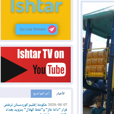
الأخبار
آخر المواضيع
2026-08-07
حكومة إقليم كوردستان ترفض
قرار "دانة غاز" و"نفط الهلال" بتزويد بغداد