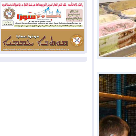
بسبب الحرائق في ولاية واشنطن
2026-08-02
مشروع "حسابي" يُمهل
الموظفين حتى نهاية أغسطس لاستلام
بطاقاتهم المصرفية
2026-08-02
دمشق وعمّان تحذران بغداد:
أي هجوم من أراضي العراق سيواجه برد
المزيد