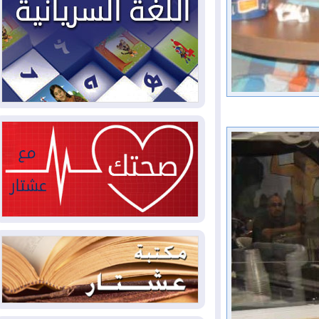
2026-08-04
بيترو يشكو تزوير الانتخابات
الرئاسية ويحذر من "حرب أهلية" في
كولومبيا
2026-08-03
رئيس إقليم كوردستان في
دمشق في زيارة رسمية
2026-08-03
العراق يؤكد مجدداً التزامه
بمنع الهجمات على الدول المجاورة
2026-08-03
العجز والاقتراض يطوقان
المالية العراقية.. اقتراض يتجاوز 3 تريليونات
دينار!
2026-08-03
كوبا تغرق في الظلام مجددا
وانهيار الشبكة الكهربائية
2026-08-03
أوامر بإجلاء 60 ألف شخص