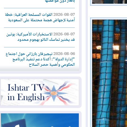
بالغاز دون موافقتها
2026-08-07
القوات المسلحة العراقية: خطة
أمنية لإجهاض هجمة محتملة على السعودية
2026-08-07
الاستخبارات الأميركية: بوتين
قد يختبر تماسك الناتو بهجوم محدود
2026-08-06
نيجيرفان بارزاني حول اجتماع
"إدارة الدولة": أكدنا دعم تنفيذ البرنامج
الحكومي وأهمية حصر السلاح
2026-08-06
ائتلاف ادارة الدولة: من
يقومون بسلوك يهدد امن البلاد خارجون عن
القانون يجب محاربتهم
2026-08-06
بعد هجومين قرب باب المندب..
تحذيرات من تصعيد يهدد الملاحة في البحر
الأحمر