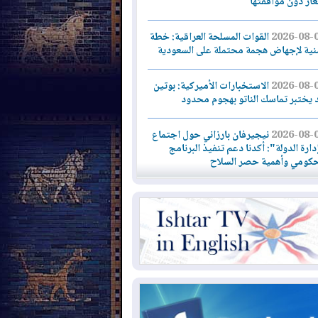
لغاز دون موافقتها
2026-08-
القوات المسلحة العراقية: خطة
نية لإجهاض هجمة محتملة على السعودية
2026-08-
الاستخبارات الأميركية: بوتين
 يختبر تماسك الناتو بهجوم محدود
2026-08-
نيجيرفان بارزاني حول اجتماع
دارة الدولة": أكدنا دعم تنفيذ البرنامج
حكومي وأهمية حصر السلاح
2026-08-
ائتلاف ادارة الدولة: من
ومون بسلوك يهدد امن البلاد خارجون عن
قانون يجب محاربتهم
2026-08-
بعد هجومين قرب باب المندب..
ذيرات من تصعيد يهدد الملاحة في البحر
أحمر