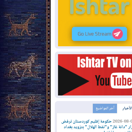
الأخبار
آخر المواضيع
2026-08-
حكومة إقليم كوردستان ترفض
ار "دانة غاز" و"نفط الهلال" بتزويد بغداد