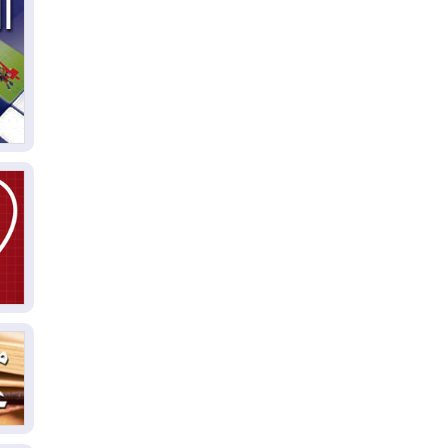
04
ال
كو
03
دم
03
بم
03
دي
03
وا
03