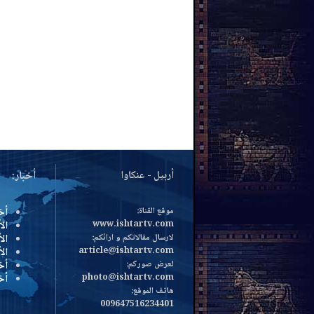
أربيل - عنكاوا
أخبار:
موقع القناة:
أخ
www.ishtartv.com
الأ
لارسال مقالاتكم و ارائكم:
الأ
article@ishtartv.com
ال
لعرض صوركم:
أخ
photo@ishtartv.com
أخ
هاتف الموقع:
009647516234401