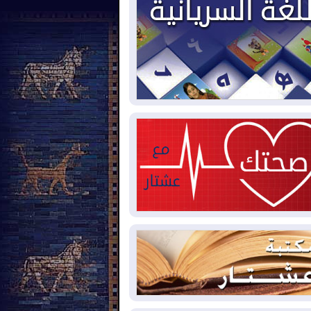
2026-08-
بيترو يشكو تزوير الانتخابات
رئاسية ويحذر من "حرب أهلية" في
لومبيا
2026-08-
رئيس إقليم كوردستان في
شق في زيارة رسمية
2026-08-
العراق يؤكد مجدداً التزامه
نع الهجمات على الدول المجاورة
2026-08-
العجز والاقتراض يطوقان
المالية العراقية.. اقتراض يتجاوز 3 تريليونات
نار!
2026-08-
كوبا تغرق في الظلام مجددا
نهيار الشبكة الكهربائية
2026-08-
أوامر بإجلاء 60 ألف شخص