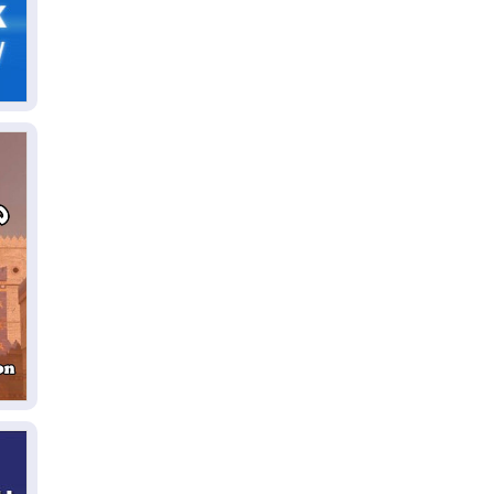
06
سب
05
مل
إق
05
مل
ال
05
ال
04
كو
04
ال
وت