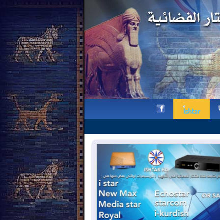
رافائيل ليمكين ومأساة سميل: محطات
h