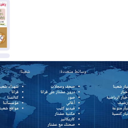
بس
02
ال
بط
02
أي
ال
وسائط متعددة:
شعبنا:
بار شعبنا
صحف ومجلات
شهداء شعبن
خبار
درون عشتار على قرانا
قرانا
خبار الرياضية
صور
كنائسنا
أرشيف
أغاني
مؤسساتنا
بار منوعة
فيديو كليب
مواقع شعبنا
بار كنسية
مكتبة عشتار
كاريكاتير
صحتك مع عشتار