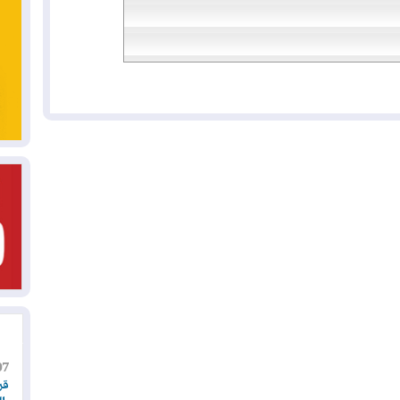
07
قر