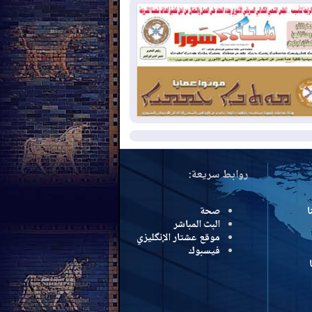
بب الحرائق في ولاية واشنطن
2026-08-
مشروع "حسابي" يُمهل
موظفين حتى نهاية أغسطس لاستلام
اقاتهم المصرفية
2026-08-
دمشق وعمّان تحذران بغداد:
 هجوم من أراضي العراق سيواجه برد
مزيد
روابط سريعة:
ا
صحة
البث المباشر
موقع عشتار الإنگليزي
فيسبوك