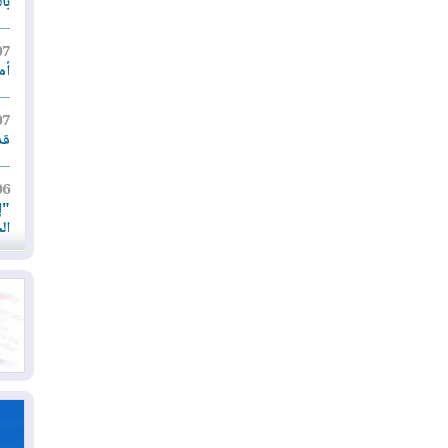
با
07
أم
07
قد
06
"إ
ال
06
يق
ال
06
تح
ال