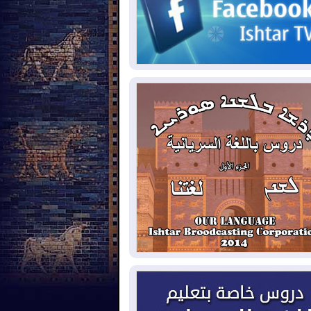
2026-08-
مئات القاصرين بلا مأوى.. أزمة
تة تتصاعد وتضغط على مدريد
2026-08-
لمدة عام.. بدء توريد 100
يون قدم مكعب يومياً من غاز كورمور في
ليم كوردستان إلى وزارة الكهرباء العراقية
2026-08-
15كارثة بيئية ومناخية ترسم
امح أخطر التحديات التي تواجه العراق
يوم
2026-08-
حرائق فرنسا.. توقيف 402
شخص بينهم 156 قاصرا منذ بداية موسم
حرائق
2026-08-
سومو: إنتاج النفط في إقليم
ردستان انخفض إلى أقل من 10%
2026-08-
ملفات حقبة الكاظمي تعود إلى
واجهة.. أنباء عن مراجعات قضائية
حقيقات أوسع في قضايا فساد