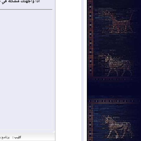
أذا واجهتك مشكلة في 
كليب :
برنامج ر