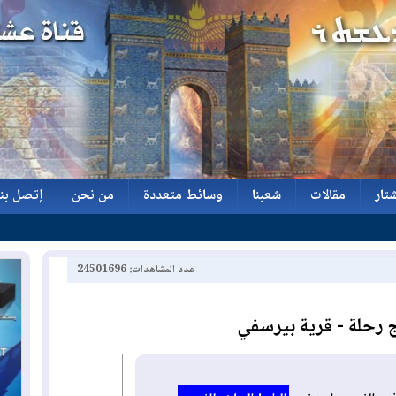
تار
مقالات
شعبنا
وسائط متعددة
من نحن
إتصل بنا
تار
مقالات
شعبنا
وسائط متعددة
من نحن
إتصل بنا
عدد المشاهدات: 24501696
 رحلة - قرية بيرسفي