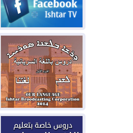
2026-08-03
رئيس إقليم كوردستان في
دمشق في زيارة رسمية
2026-08-03
العراق يؤكد مجدداً التزامه
بمنع الهجمات على الدول المجاورة
2026-08-03
العجز والاقتراض يطوقان
المالية العراقية.. اقتراض يتجاوز 3 تريليونات
دينار!
2026-08-03
كوبا تغرق في الظلام مجددا
وانهيار الشبكة الكهربائية
2026-08-03
أوامر بإجلاء 60 ألف شخص
بسبب الحرائق في ولاية واشنطن
2026-08-02
مشروع "حسابي" يُمهل
الموظفين حتى نهاية أغسطس لاستلام
بطاقاتهم المصرفية