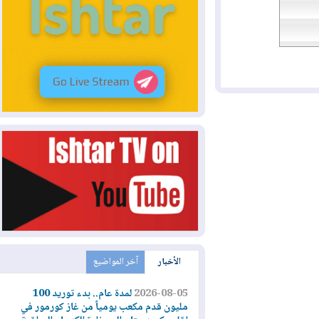
الأخبار
آخر المواضيع
2026-08-05
لمدة عام.. بدء توريد 100
مليون قدم مكعب يومياً من غاز كورمور في