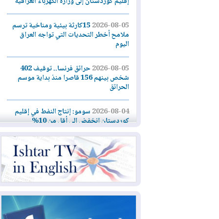
إقليم كوردستان إلى وزارة الكهرباء العراقية
2026-08-05
15كارثة بيئية ومناخية ترسم
ملامح أخطر التحديات التي تواجه العراق
اليوم
2026-08-05
حرائق فرنسا.. توقيف 402
شخص بينهم 156 قاصرا منذ بداية موسم
الحرائق
2026-08-04
سومو: إنتاج النفط في إقليم
كوردستان انخفض إلى أقل من 10%
2026-08-04
ملفات حقبة الكاظمي تعود إلى
الواجهة.. أنباء عن مراجعات قضائية
وتحقيقات أوسع في قضايا فساد
2026-08-04
بيترو يشكو تزوير الانتخابات
الرئاسية ويحذر من "حرب أهلية" في
كولومبيا