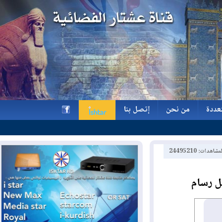
ة
من نحن
إتصل بنا
ة
من نحن
إتصل بنا
h
2449521
رسام