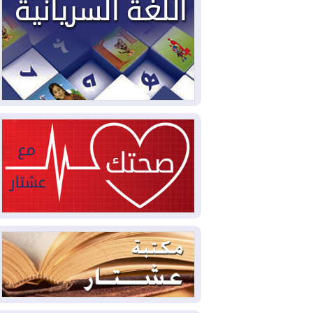
2026-08-02
دمشق وعمّان تحذران بغداد:
أي هجوم من أراضي العراق سيواجه برد
2026-08-02
ترامب: الولايات المتحدة
وإسرائيل تعلقان شن ضربات على إيران
2026-08-01
تقرير: الولايات المتحدة تسحب
منظومة باتريوت الدفاعية من أربيل
2026-08-01
النفط: اتفاقية ثلاثية لاستئناف
التصدير عبر جيهان بطاقة 750 ألف برميل
يومياً
2026-08-01
"في أقرب وقت ممكن".. إدارة
ترامب تخطط لشن ضربات جديدة على إيران
2026-07-31
أتروشي: قرار السلم والحرب
في العراق "مختطف" وخارج سيطرة
الحكومة