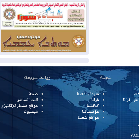
2026-07-31
50 درجة مئوية في 5
محافظات.. العراق على موعد مع موجة حر
السبت
2026-07-31
سبتة تهز أوروبا.. إيطاليا تهدد
بورقة شنغن وفرنسا تشدد الحدود
المزيد
شعبنا:
روابط سريعة:
شهداء شعبنا
صحة
رانا
قرانا
البث المباشر
كنائسنا
موقع عشتار الإنگليزي
مؤسساتنا
فيسبوك
مواقع شعبنا