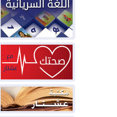
2026-08-03
العجز والاقتراض يطوقان
المالية العراقية.. اقتراض يتجاوز 3 تريليونات
دينار!
2026-08-03
كوبا تغرق في الظلام مجددا
وانهيار الشبكة الكهربائية
2026-08-03
أوامر بإجلاء 60 ألف شخص
بسبب الحرائق في ولاية واشنطن
2026-08-02
مشروع "حسابي" يُمهل
الموظفين حتى نهاية أغسطس لاستلام
بطاقاتهم المصرفية
2026-08-02
دمشق وعمّان تحذران بغداد:
أي هجوم من أراضي العراق سيواجه برد
2026-08-02
ترامب: الولايات المتحدة