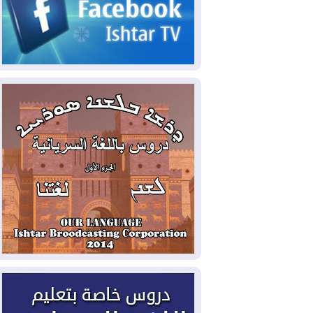
2026-08-05
حرائق فرنسا.. توقيف 402
شخص بينهم 156 قاصرا منذ بداية موسم
الحرائق
2026-08-04
سومو: إنتاج النفط في إقليم
كوردستان انخفض إلى أقل من 10%
2026-08-04
ملفات حقبة الكاظمي تعود إلى
الواجهة.. أنباء عن مراجعات قضائية
وتحقيقات أوسع في قضايا فساد
2026-08-04
بيترو يشكو تزوير الانتخابات
الرئاسية ويحذر من "حرب أهلية" في
كولومبيا
2026-08-03
رئيس إقليم كوردستان في
دمشق في زيارة رسمية
2026-08-03
العراق يؤكد مجدداً التزامه
بمنع الهجمات على الدول المجاورة