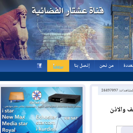
ة
من نحن
إتصل بنا
ة
من نحن
إتصل بنا
h
2449709
والاذن