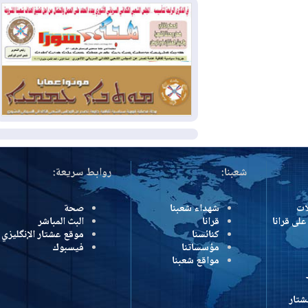
وإسرائيل تعلقان شن ضربات على إيران
2026-08-01
تقرير: الولايات المتحدة تسحب
منظومة باتريوت الدفاعية من أربيل
2026-08-01
النفط: اتفاقية ثلاثية لاستئناف
التصدير عبر جيهان بطاقة 750 ألف برميل
يومياً
المزيد
شعبنا:
روابط سريعة:
شهداء شعبنا
صحة
رانا
قرانا
البث المباشر
كنائسنا
موقع عشتار الإنگليزي
مؤسساتنا
فيسبوك
مواقع شعبنا