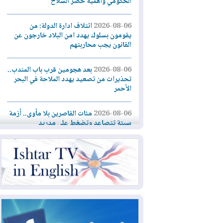
الحكومي وأهمية حصر السلاح
2026-08-06
ائتلاف ادارة الدولة: من
يقومون بسلوك يهدد امن البلاد خارجون عن
القانون يجب محاربتهم
2026-08-06
بعد هجومين قرب باب المندب..
تحذيرات من تصعيد يهدد الملاحة في البحر
الأحمر
2026-08-06
مئات القاصرين بلا مأوى.. أزمة
سبتة تتصاعد وتضغط على مدريد
2026-08-05
لمدة عام.. بدء توريد 100
مليون قدم مكعب يومياً من غاز كورمور في
إقليم كوردستان إلى وزارة الكهرباء العراقية
2026-08-05
15كارثة بيئية ومناخية ترسم
ملامح أخطر التحديات التي تواجه العراق
اليوم