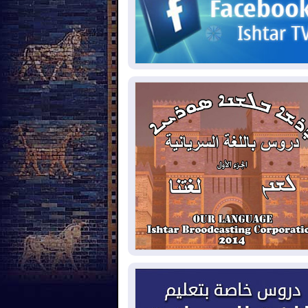
2026-08-
حرائق فرنسا.. توقيف 402
شخص بينهم 156 قاصرا منذ بداية موسم
حرائق
2026-08-
سومو: إنتاج النفط في إقليم
ردستان انخفض إلى أقل من 10%
2026-08-
ملفات حقبة الكاظمي تعود إلى
واجهة.. أنباء عن مراجعات قضائية
حقيقات أوسع في قضايا فساد
2026-08-
بيترو يشكو تزوير الانتخابات
رئاسية ويحذر من "حرب أهلية" في
لومبيا
2026-08-
رئيس إقليم كوردستان في
شق في زيارة رسمية
2026-08-
العراق يؤكد مجدداً التزامه
نع الهجمات على الدول المجاورة