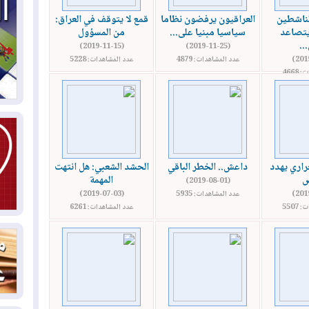
ناشطين
العراقيون يرفضون نظاما
قمع لا يتوقف في العراق:
يتصاعد
سياسيا مبنيا على...
من المسؤول
03
..
(2019-11-15)
(2019-11-25)
دي
عدد المشاهدات: 4879
عدد المشاهدات: 5228
4668
03
وا
03
بس
راري يهدد
داعش.. الخطر الباقي
الحشد الشعبي: هل انتهت
ض
المهمة
(2019-08-01)
02
عدد المشاهدات: 5935
(2019-07-03)
ال
5507
عدد المشاهدات: 6261
بط
02
أي
02