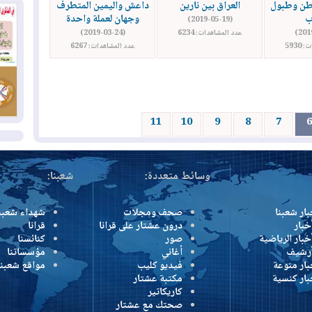
وإ
طن وطبول
العراق بين نارين
داعش واليمين المتطرف
ب
وجهان لعملة واحدة
(2019-05-19)
عدد المشاهدات: 6234
(2019-03-24)
01
5930
عدد المشاهدات: 6267
من
01
يو
11
10
9
8
7
6
ال
وسائط متعددة:
شعبنا:
بار شعبنا
صحف ومجلات
شهداء شعبن
خبار
درون عشتار على قرانا
قرانا
خبار الرياضية
صور
كنائسنا
أرشيف
أغاني
مؤسساتنا
بار منوعة
فيديو كليب
مواقع شعبنا
بار كنسية
مكتبة عشتار
كاريكاتير
صحتك مع عشتار