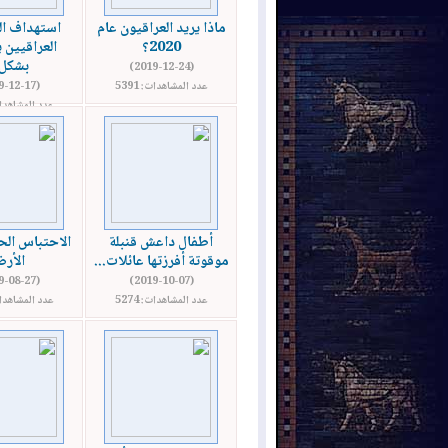
ماذا يريد العراقيون عام
استهداف ال
2020؟
العراقيين 
بشكل.
(2019-12-24)
عدد المشاهدات: 5391
(2019-12-17)
عدد المشاهدات: 
أطفال داعش قنبلة
الاحتباس الح
موقوتة أفرزتها عائلات...
الأر
(2019-08-27)
(2019-10-07)
عدد المشاهدات: 5274
عدد المشاهدات: 