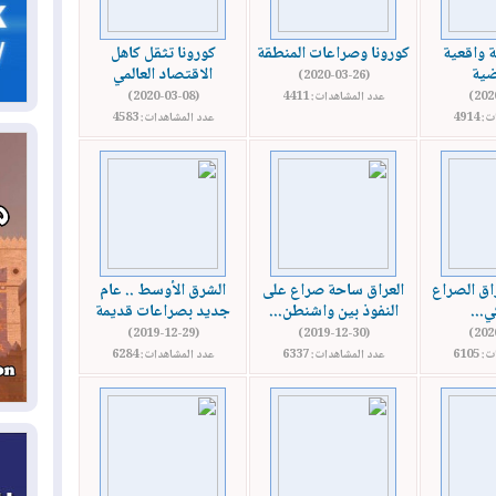
05
ة واقعية
كورونا وصراعات المنطقة
كورونا تثقل كاهل
ال
ضية
الاقتصاد العالمي
(2020-03-26)
عدد المشاهدات: 4411
(2020-03-08)
4914
عدد المشاهدات: 4583
04
كو
04
ال
وت
اق الصراع
العراق ساحة صراع على
الشرق الأوسط .. عام
04
ي...
النفوذ بين واشنطن...
جديد بصراعات قديمة
ال
(2019-12-29)
(2019-12-30)
كو
6105
عدد المشاهدات: 6337
عدد المشاهدات: 6284
03
دم
03
بم