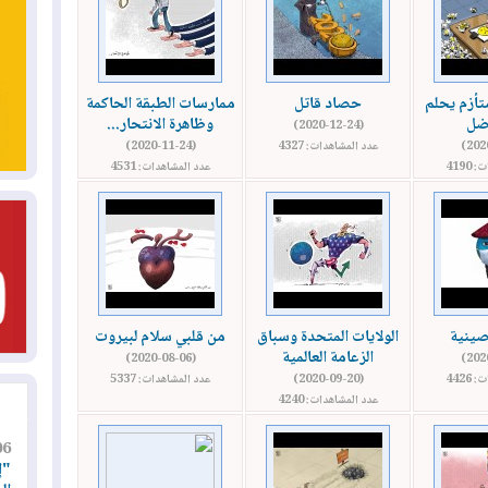
أزم يحلم
حصاد قاتل
ممارسات الطبقة الحاكمة
ضل
وظاهرة الانتحار...
(2020-12-24)
عدد المشاهدات: 4327
(2020-11-24)
4190
عدد المشاهدات: 4531
لصينية
الولايات المتحدة وسباق
من قلبي سلام لبيروت
الزعامة العالمية
(2020-08-06)
4426
(2020-09-20)
عدد المشاهدات: 5337
عدد المشاهدات: 4240
06
"إ