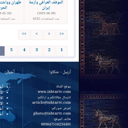
الموقف العراقي وأزمة
طهران وواشن
إيران
الحر
(2019-05-26)
(2019-06-09)
عدد المشاهدات: 6122
عدد المشاهدات: 
>>
>
<
<<
5
4
3
2
1
أربيل - عنكاوا
أخبار:
موقع القناة:
أخ
www.ishtartv.com
الأ
لارسال مقالاتكم و ارائكم:
الأ
article@ishtartv.com
ال
لعرض صوركم:
أخ
photo@ishtartv.com
أخ
هاتف الموقع:
009647516234401