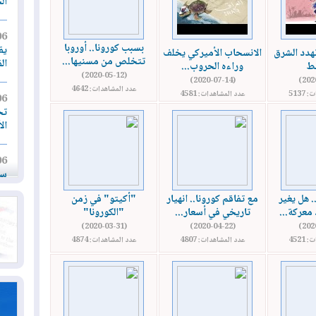
ال
06
بسبب كورونا.. أوروبا
يق
دد الشرق
الانسحاب الأميركي يخلف
تتخلص من مسنيها...
ال
سط
وراءه الحروب...
(2020-05-12)
(2020-07-14)
عدد المشاهدات: 4642
5137
عدد المشاهدات: 4581
06
تح
ال
06
سب
. هل يغير
مع تفاقم كورونا.. انهيار
"أكيتو" في زمن
05
 معركة...
تاريخي في أسعار...
"الكورونا"
مل
(2020-03-31)
(2020-04-22)
إق
4521
عدد المشاهدات: 4807
عدد المشاهدات: 4874
05
مل
ال