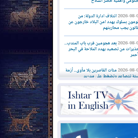
حكومي وأهمية حصر السلاح
2026-08-
ائتلاف ادارة الدولة: من
ومون بسلوك يهدد امن البلاد خارجون عن
قانون يجب محاربتهم
2026-08-
بعد هجومين قرب باب المندب..
ذيرات من تصعيد يهدد الملاحة في البحر
أحمر
2026-08-
مئات القاصرين بلا مأوى.. أزمة
تة تتصاعد وتضغط على مدريد
2026-08-
لمدة عام.. بدء توريد 100
يون قدم مكعب يومياً من غاز كورمور في
ليم كوردستان إلى وزارة الكهرباء العراقية
2026-08-
15كارثة بيئية ومناخية ترسم
امح أخطر التحديات التي تواجه العراق
يوم