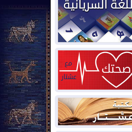
2026-08-
العجز والاقتراض يطوقان
المالية العراقية.. اقتراض يتجاوز 3 تريليونات
نار!
2026-08-
كوبا تغرق في الظلام مجددا
نهيار الشبكة الكهربائية
2026-08-
أوامر بإجلاء 60 ألف شخص
بب الحرائق في ولاية واشنطن
2026-08-
مشروع "حسابي" يُمهل
موظفين حتى نهاية أغسطس لاستلام
اقاتهم المصرفية
2026-08-
دمشق وعمّان تحذران بغداد:
 هجوم من أراضي العراق سيواجه برد
2026-08-
ترامب: الولايات المتحدة