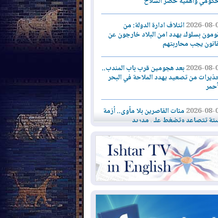
حكومي وأهمية حصر السلاح
2026-08-
ائتلاف ادارة الدولة: من
ومون بسلوك يهدد امن البلاد خارجون عن
قانون يجب محاربتهم
2026-08-
بعد هجومين قرب باب المندب..
ذيرات من تصعيد يهدد الملاحة في البحر
أحمر
2026-08-
مئات القاصرين بلا مأوى.. أزمة
تة تتصاعد وتضغط على مدريد
2026-08-
لمدة عام.. بدء توريد 100
يون قدم مكعب يومياً من غاز كورمور في
ليم كوردستان إلى وزارة الكهرباء العراقية
2026-08-
15كارثة بيئية ومناخية ترسم
امح أخطر التحديات التي تواجه العراق
يوم