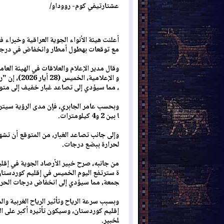
عشتارتيفي كوم- رووداو/
أعلنت هيئة الأنواء الجوية العراقية وخبرا
مع توقعات بهطول أمطار وانخفاض في درجا
وقال مدير الإعلام والعلاقات في الهيئة العامة
، مما سيؤدي إلى تصاعد غبار خفيف إلى متو
ا بين 2 و4 كيلومترات.
وإلى جانب تصاعد الغبار، من المتوقع أن ت
لحرارة ببضع درجات.
من جانبه، صرح خبير الأرصاد الجوية في إقلي
ة سترتفع اليوم الخميس في إقليم كوردستان، 
جمعة، مما سيؤدي إلى انخفاض درجات الحرارة
وبسبب سرعة الرياح وتأثير الرياح الغربية و
إقليم كوردستان، وسيكون تأثيره أكبر على المن
لخبير.