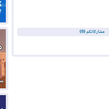
05
ال
04
مشاركاتكم (0)
كو
04
ال
وت
04
ال
كو
03
دم
03
بم