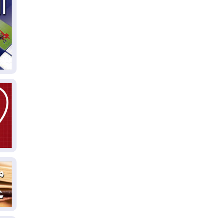
03
دي
03
وا
03
بس
02
ال
بط
02
أي
02