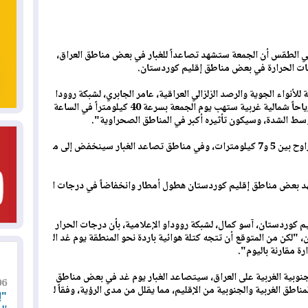
ء في الطقس أن الجمعة ستشهد تصاعداً للغبار في بعض مناطق العراق،
ت الحرارة في بعض مناطق إقليم كوردستان
.
 للأنواء الجوية والرصد الزلزالي العراقية، عامر الجابري، لشبكة روودا
و الإعلامية، الخميس (28 أيار 2026)، إن "رياحاً شمالية غربية ستهب يوم الجمعة بسرعة 40 كيلومتراً في الساعة
سط الشدة، وسيكون تأثيره أكبر في المناطق الصحراوية".
وبحسب عامر الجابري، فإن مدى الرؤية سيتراوح بين 5 و7 كيلومترات، وفي مناطق تصاعد الغبار سينخفض إلى م
شهد بعض مناطق إقليم كوردستان هطول أمطار وانخفاضاً في درجات ا
م كوردستان، آسو كمال، لشبكة رووداو الإعلامية، بأن درجات الحرار
"لكن من المتوقع أن تتجه كتلة هوائية باردة نحو المنطقة يوم غد ال
 مقارنة باليوم".
الجنوبية الغربية على العراق، سيتصاعد الغبار يوم غد في بعض مناطق
06
اطق الغربية والجنوبية من الإقليم، مما يقلل من مدى الرؤية، وفقاً ل
"إ