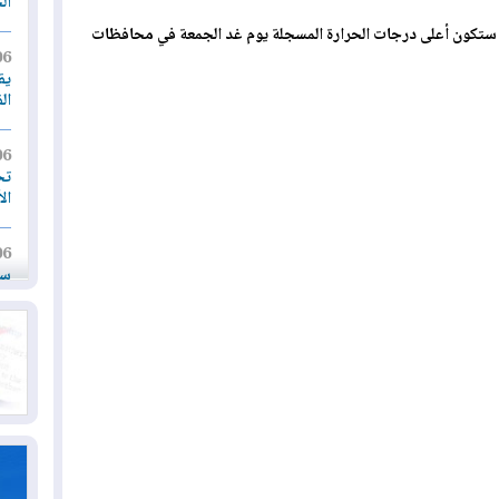
ال
قية، ستكون أعلى درجات الحرارة المسجلة يوم غد الجمعة في محافظات
06
يق
ال
06
تح
ال
06
سب
05
مل
إق
05
مل
ال