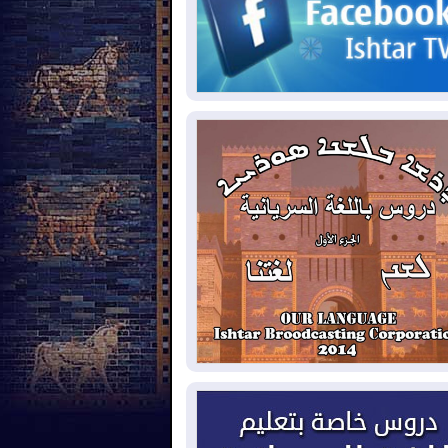
2026-08-
حرائق فرنسا.. توقيف 402
شخص بينهم 156 قاصرا منذ بداية موسم
حرائق
2026-08-
سومو: إنتاج النفط في إقليم
ردستان انخفض إلى أقل من 10%
2026-08-
ملفات حقبة الكاظمي تعود إلى
واجهة.. أنباء عن مراجعات قضائية
حقيقات أوسع في قضايا فساد
2026-08-
بيترو يشكو تزوير الانتخابات
رئاسية ويحذر من "حرب أهلية" في
لومبيا
2026-08-
رئيس إقليم كوردستان في
شق في زيارة رسمية
2026-08-
العراق يؤكد مجدداً التزامه
نع الهجمات على الدول المجاورة