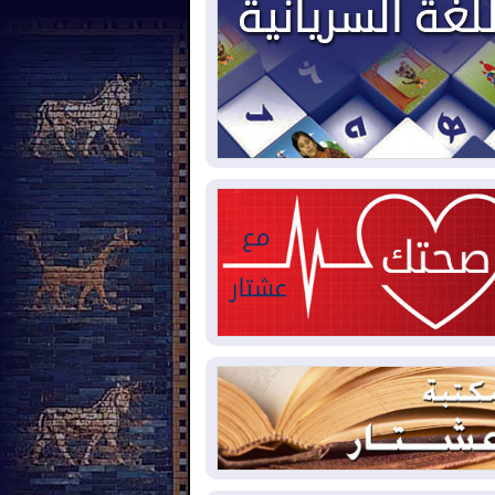
2026-08-
العجز والاقتراض يطوقان
المالية العراقية.. اقتراض يتجاوز 3 تريليونات
نار!
2026-08-
كوبا تغرق في الظلام مجددا
نهيار الشبكة الكهربائية
2026-08-
أوامر بإجلاء 60 ألف شخص
بب الحرائق في ولاية واشنطن
2026-08-
مشروع "حسابي" يُمهل
موظفين حتى نهاية أغسطس لاستلام
اقاتهم المصرفية
2026-08-
دمشق وعمّان تحذران بغداد:
 هجوم من أراضي العراق سيواجه برد
2026-08-
ترامب: الولايات المتحدة