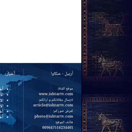
أربيل - عنكاوا
أخبار:
موقع القناة:
أخ
www.ishtartv.com
الأ
لارسال مقالاتكم و ارائكم:
الأ
article@ishtartv.com
ال
لعرض صوركم:
أخ
photo@ishtartv.com
أخ
هاتف الموقع:
009647516234401