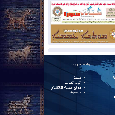
سرائيل تعلقان شن ضربات على إيران
2026-08-
تقرير: الولايات المتحدة تسحب
ظومة باتريوت الدفاعية من أربيل
2026-08-
النفط: اتفاقية ثلاثية لاستئناف
التصدير عبر جيهان بطاقة 750 ألف برميل
مياً
مزيد
روابط سريعة:
ا
صحة
البث المباشر
موقع عشتار الإنگليزي
فيسبوك