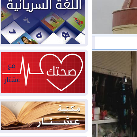
مليون قدم مكعب يومياً من غاز كورمور في
إقليم كوردستان إلى وزارة الكهرباء العراقية
2026-08-05
15كارثة بيئية ومناخية ترسم
ملامح أخطر التحديات التي تواجه العراق
اليوم
2026-08-05
حرائق فرنسا.. توقيف 402
شخص بينهم 156 قاصرا منذ بداية موسم
الحرائق
2026-08-04
سومو: إنتاج النفط في إقليم
كوردستان انخفض إلى أقل من 10%
2026-08-04
ملفات حقبة الكاظمي تعود إلى
الواجهة.. أنباء عن مراجعات قضائية
وتحقيقات أوسع في قضايا فساد
2026-08-04
بيترو يشكو تزوير الانتخابات
الرئاسية ويحذر من "حرب أهلية" في