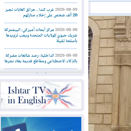
2026-08-09
غرب كندا.. حرائق الغابات تجبر
20 ألف شخص على إخلاء منازلهم
2026-08-08
مركز أبحاث أميركي: البيشمركة
شريك حيوي للولايات المتحدة ويجب تزويدها
بأسلحة ثقيلة
2026-08-08
الداخلية: رصد شائعات مفبركة
بالذكاء الاصطناعي ومقاطع قديمة يعاد نشرها
2026-08-08
دعم أمني أمريكي بمليار دولار
لإدارة رئيس كولومبيا الجديد
2026-08-07
حكومة إقليم كوردستان ترفض
قرار "دانة غاز" و"نفط الهلال" بتزويد بغداد
بالغاز دون موافقتها
2026-08-07
القوات المسلحة العراقية: خطة
أمنية لإجهاض هجمة محتملة على السعودية