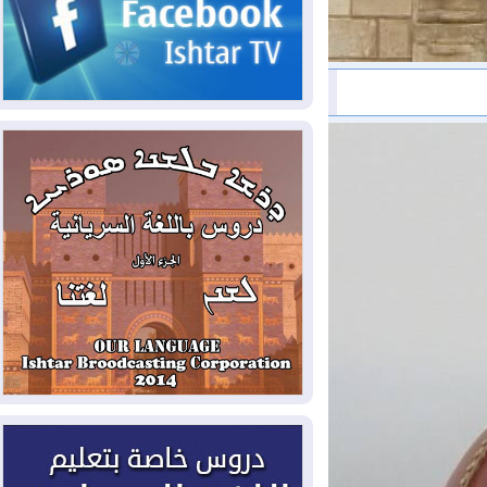
2026-08-07
الاستخبارات الأميركية: بوتين
قد يختبر تماسك الناتو بهجوم محدود
2026-08-06
نيجيرفان بارزاني حول اجتماع
"إدارة الدولة": أكدنا دعم تنفيذ البرنامج
الحكومي وأهمية حصر السلاح
2026-08-06
ائتلاف ادارة الدولة: من
يقومون بسلوك يهدد امن البلاد خارجون عن
القانون يجب محاربتهم
2026-08-06
بعد هجومين قرب باب المندب..
تحذيرات من تصعيد يهدد الملاحة في البحر
الأحمر
2026-08-06
مئات القاصرين بلا مأوى.. أزمة
سبتة تتصاعد وتضغط على مدريد
2026-08-05
لمدة عام.. بدء توريد 100