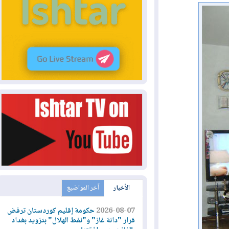
الأخبار
آخر المواضيع
2026-08-07
حكومة إقليم كوردستان ترفض
قرار "دانة غاز" و"نفط الهلال" بتزويد بغداد