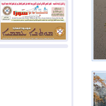
بسبب الحرائق في ولاية واشنطن
2026-08-02
مشروع "حسابي" يُمهل
الموظفين حتى نهاية أغسطس لاستلام
بطاقاتهم المصرفية
2026-08-02
دمشق وعمّان تحذران بغداد:
أي هجوم من أراضي العراق سيواجه برد
المزيد