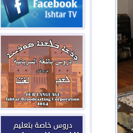
2026-08-06
مئات القاصرين بلا مأوى.. أزمة
سبتة تتصاعد وتضغط على مدريد
2026-08-05
لمدة عام.. بدء توريد 100
مليون قدم مكعب يومياً من غاز كورمور في
إقليم كوردستان إلى وزارة الكهرباء العراقية
2026-08-05
15كارثة بيئية ومناخية ترسم
ملامح أخطر التحديات التي تواجه العراق
اليوم
2026-08-05
حرائق فرنسا.. توقيف 402
شخص بينهم 156 قاصرا منذ بداية موسم
الحرائق
2026-08-04
سومو: إنتاج النفط في إقليم
كوردستان انخفض إلى أقل من 10%
2026-08-04
ملفات حقبة الكاظمي تعود إلى
الواجهة.. أنباء عن مراجعات قضائية
وتحقيقات أوسع في قضايا فساد