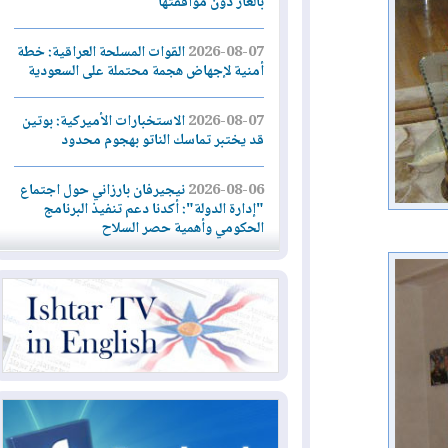
بالغاز دون موافقتها
2026-08-07
القوات المسلحة العراقية: خطة
أمنية لإجهاض هجمة محتملة على السعودية
2026-08-07
الاستخبارات الأميركية: بوتين
قد يختبر تماسك الناتو بهجوم محدود
2026-08-06
نيجيرفان بارزاني حول اجتماع
"إدارة الدولة": أكدنا دعم تنفيذ البرنامج
الحكومي وأهمية حصر السلاح
2026-08-06
ائتلاف ادارة الدولة: من
يقومون بسلوك يهدد امن البلاد خارجون عن
القانون يجب محاربتهم
2026-08-06
بعد هجومين قرب باب المندب..
تحذيرات من تصعيد يهدد الملاحة في البحر
الأحمر