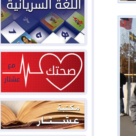
2026-08-04
بيترو يشكو تزوير الانتخابات
الرئاسية ويحذر من "حرب أهلية" في
كولومبيا
2026-08-03
رئيس إقليم كوردستان في
دمشق في زيارة رسمية
2026-08-03
العراق يؤكد مجدداً التزامه
بمنع الهجمات على الدول المجاورة
2026-08-03
العجز والاقتراض يطوقان
المالية العراقية.. اقتراض يتجاوز 3 تريليونات
دينار!
2026-08-03
كوبا تغرق في الظلام مجددا
وانهيار الشبكة الكهربائية
2026-08-03
أوامر بإجلاء 60 ألف شخص