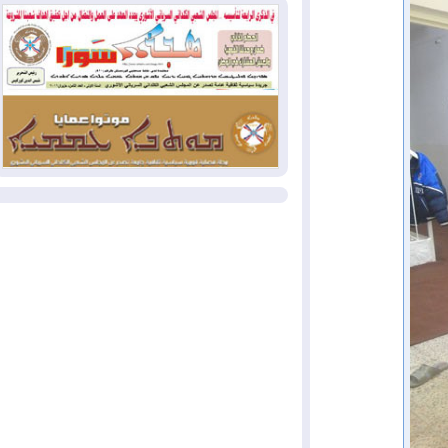
2026-08-04
بيترو يشكو تزوير الانتخابات
الرئاسية ويحذر من "حرب أهلية" في
كولومبيا
2026-08-03
رئيس إقليم كوردستان في
دمشق في زيارة رسمية
المزيد