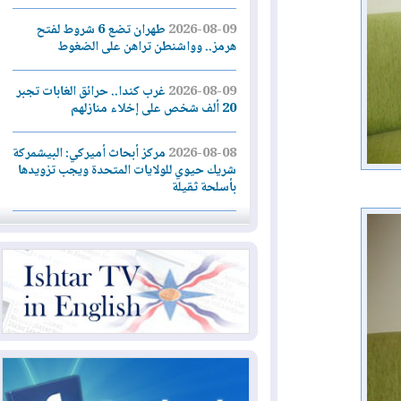
2026-08-09
طهران تضع 6 شروط لفتح
هرمز.. وواشنطن تراهن على الضغوط
2026-08-09
غرب كندا.. حرائق الغابات تجبر
20 ألف شخص على إخلاء منازلهم
2026-08-08
مركز أبحاث أميركي: البيشمركة
شريك حيوي للولايات المتحدة ويجب تزويدها
بأسلحة ثقيلة
2026-08-08
الداخلية: رصد شائعات مفبركة
بالذكاء الاصطناعي ومقاطع قديمة يعاد نشرها
2026-08-08
دعم أمني أمريكي بمليار دولار
لإدارة رئيس كولومبيا الجديد
2026-08-07
حكومة إقليم كوردستان ترفض
قرار "دانة غاز" و"نفط الهلال" بتزويد بغداد
بالغاز دون موافقتها