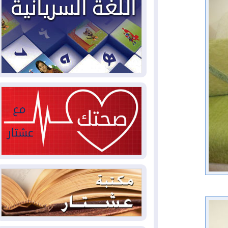
سبتة تتصاعد وتضغط على مدريد
2026-08-05
لمدة عام.. بدء توريد 100
مليون قدم مكعب يومياً من غاز كورمور في
إقليم كوردستان إلى وزارة الكهرباء العراقية
2026-08-05
15كارثة بيئية ومناخية ترسم
ملامح أخطر التحديات التي تواجه العراق
اليوم
2026-08-05
حرائق فرنسا.. توقيف 402
شخص بينهم 156 قاصرا منذ بداية موسم
الحرائق
2026-08-04
سومو: إنتاج النفط في إقليم
كوردستان انخفض إلى أقل من 10%
2026-08-04
ملفات حقبة الكاظمي تعود إلى
الواجهة.. أنباء عن مراجعات قضائية
وتحقيقات أوسع في قضايا فساد