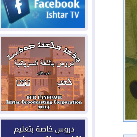
2026-08-07
القوات المسلحة العراقية: خطة
أمنية لإجهاض هجمة محتملة على السعودية
2026-08-07
الاستخبارات الأميركية: بوتين
قد يختبر تماسك الناتو بهجوم محدود
2026-08-06
نيجيرفان بارزاني حول اجتماع
"إدارة الدولة": أكدنا دعم تنفيذ البرنامج
الحكومي وأهمية حصر السلاح
2026-08-06
ائتلاف ادارة الدولة: من
يقومون بسلوك يهدد امن البلاد خارجون عن
القانون يجب محاربتهم
2026-08-06
بعد هجومين قرب باب المندب..
تحذيرات من تصعيد يهدد الملاحة في البحر
الأحمر
2026-08-06
مئات القاصرين بلا مأوى.. أزمة