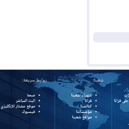
شعبنا:
روابط سريعة:
شهداء شعبنا
صحة
رانا
قرانا
البث المباشر
كنائسنا
موقع عشتار الإنگليزي
مؤسساتنا
فيسبوك
مواقع شعبنا