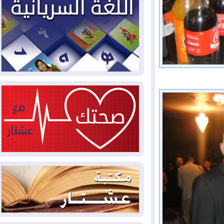
2026-08-02
دمشق وعمّان تحذران بغداد:
أي هجوم من أراضي العراق سيواجه برد
2026-08-02
ترامب: الولايات المتحدة
وإسرائيل تعلقان شن ضربات على إيران
2026-08-01
تقرير: الولايات المتحدة تسحب
منظومة باتريوت الدفاعية من أربيل
2026-08-01
النفط: اتفاقية ثلاثية لاستئناف
التصدير عبر جيهان بطاقة 750 ألف برميل
يومياً
2026-08-01
"في أقرب وقت ممكن".. إدارة
ترامب تخطط لشن ضربات جديدة على إيران
2026-07-31
أتروشي: قرار السلم والحرب
في العراق "مختطف" وخارج سيطرة
الحكومة