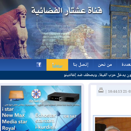
ة
من نحن
إتصل بنا
يفا.. ويصطف ضد إنفانتينو
ة
من نحن
إتصل بنا
h