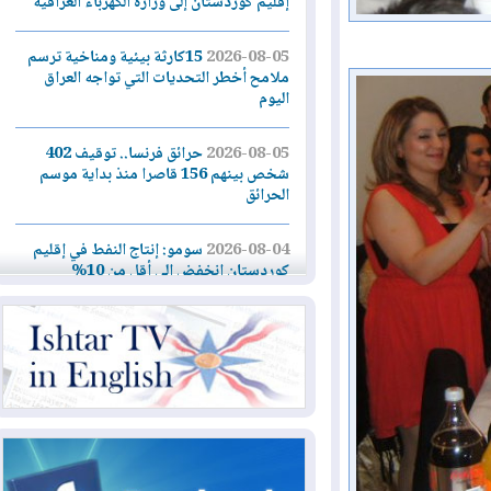
إقليم كوردستان إلى وزارة الكهرباء العراقية
2026-08-05
15كارثة بيئية ومناخية ترسم
ملامح أخطر التحديات التي تواجه العراق
اليوم
2026-08-05
حرائق فرنسا.. توقيف 402
شخص بينهم 156 قاصرا منذ بداية موسم
الحرائق
2026-08-04
سومو: إنتاج النفط في إقليم
كوردستان انخفض إلى أقل من 10%
2026-08-04
ملفات حقبة الكاظمي تعود إلى
الواجهة.. أنباء عن مراجعات قضائية
وتحقيقات أوسع في قضايا فساد
2026-08-04
بيترو يشكو تزوير الانتخابات
الرئاسية ويحذر من "حرب أهلية" في
كولومبيا