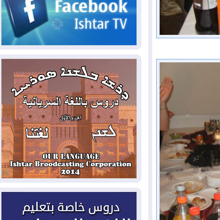
2026-08-03
رئيس إقليم كوردستان في
دمشق في زيارة رسمية
2026-08-03
العراق يؤكد مجدداً التزامه
بمنع الهجمات على الدول المجاورة
2026-08-03
العجز والاقتراض يطوقان
المالية العراقية.. اقتراض يتجاوز 3 تريليونات
دينار!
2026-08-03
كوبا تغرق في الظلام مجددا
وانهيار الشبكة الكهربائية
2026-08-03
أوامر بإجلاء 60 ألف شخص
بسبب الحرائق في ولاية واشنطن
2026-08-02
مشروع "حسابي" يُمهل
الموظفين حتى نهاية أغسطس لاستلام
بطاقاتهم المصرفية