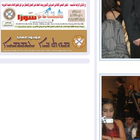
2026-07-31
50 درجة مئوية في 5
محافظات.. العراق على موعد مع موجة حر
السبت
2026-07-31
سبتة تهز أوروبا.. إيطاليا تهدد
بورقة شنغن وفرنسا تشدد الحدود
المزيد