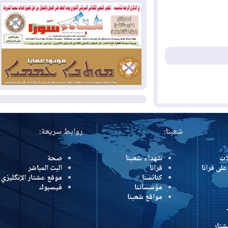
بسبب الحرائق في ولاية واشنطن
2026-08-02
مشروع "حسابي" يُمهل
الموظفين حتى نهاية أغسطس لاستلام
بطاقاتهم المصرفية
2026-08-02
دمشق وعمّان تحذران بغداد:
أي هجوم من أراضي العراق سيواجه برد
المزيد
شعبنا:
روابط سريعة:
شهداء شعبنا
صحة
رانا
قرانا
البث المباشر
كنائسنا
موقع عشتار الإنگليزي
مؤسساتنا
فيسبوك
مواقع شعبنا