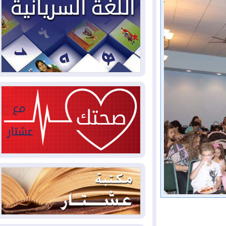
2026-08-04
بيترو يشكو تزوير الانتخابات
الرئاسية ويحذر من "حرب أهلية" في
كولومبيا
2026-08-03
رئيس إقليم كوردستان في
دمشق في زيارة رسمية
2026-08-03
العراق يؤكد مجدداً التزامه
بمنع الهجمات على الدول المجاورة
2026-08-03
العجز والاقتراض يطوقان
المالية العراقية.. اقتراض يتجاوز 3 تريليونات
دينار!
2026-08-03
كوبا تغرق في الظلام مجددا
وانهيار الشبكة الكهربائية
2026-08-03
أوامر بإجلاء 60 ألف شخص