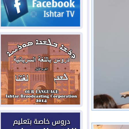
2026-08-06
مئات القاصرين بلا مأوى.. أزمة
سبتة تتصاعد وتضغط على مدريد
2026-08-05
لمدة عام.. بدء توريد 100
مليون قدم مكعب يومياً من غاز كورمور في
إقليم كوردستان إلى وزارة الكهرباء العراقية
2026-08-05
15كارثة بيئية ومناخية ترسم
ملامح أخطر التحديات التي تواجه العراق
اليوم
2026-08-05
حرائق فرنسا.. توقيف 402
شخص بينهم 156 قاصرا منذ بداية موسم
الحرائق
2026-08-04
سومو: إنتاج النفط في إقليم
كوردستان انخفض إلى أقل من 10%
2026-08-04
ملفات حقبة الكاظمي تعود إلى
الواجهة.. أنباء عن مراجعات قضائية
وتحقيقات أوسع في قضايا فساد