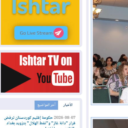
الأخبار
آخر المواضيع
2026-08-07
حكومة إقليم كوردستان ترفض
قرار "دانة غاز" و"نفط الهلال" بتزويد بغداد