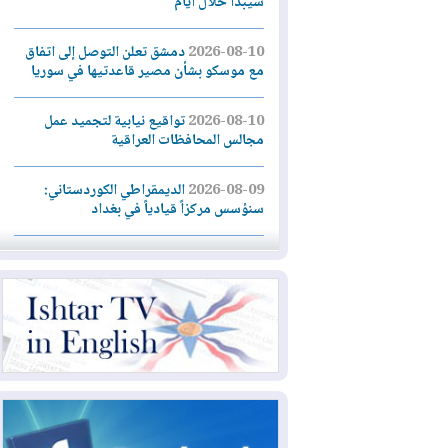
سيبدأ خلال أيام
2026-08-10
دمشق تعلن التوصل إلى اتفاق
مع موسكو بشأن مصير قاعدتيها في سوريا
2026-08-10
تواقيع نيابية لتجميد عمل
مجالس المحافظات العراقية
2026-08-09
الديمقراطي الكوردستاني:
سنؤسس مركزاً قيادياً في بغداد
2026-08-09
طهران تضع 6 شروط لفتح
هرمز.. وواشنطن تراهن على الضغوط
2026-08-09
غرب كندا.. حرائق الغابات تجبر
20 ألف شخص على إخلاء منازلهم
2026-08-08
مركز أبحاث أميركي: البيشمركة
شريك حيوي للولايات المتحدة ويجب تزويدها
بأسلحة ثقيلة