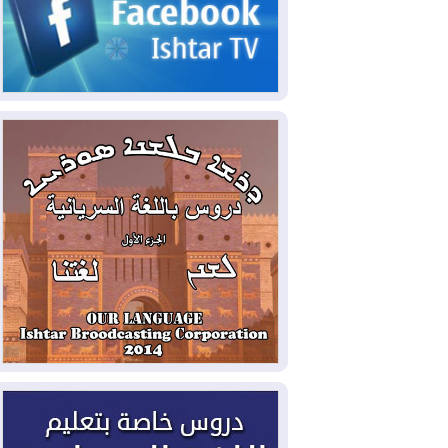
2026-08-08
الداخلية: رصد شائعات مفبركة
بالذكاء الاصطناعي ومقاطع قديمة يعاد نشرها
2026-08-08
دعم أمني أمريكي بمليار دولار
لإدارة رئيس كولومبيا الجديد
2026-08-07
حكومة إقليم كوردستان ترفض
قرار "دانة غاز" و"نفط الهلال" بتزويد بغداد
بالغاز دون موافقتها
2026-08-07
القوات المسلحة العراقية: خطة
أمنية لإجهاض هجمة محتملة على السعودية
2026-08-07
الاستخبارات الأميركية: بوتين
قد يختبر تماسك الناتو بهجوم محدود
2026-08-06
نيجيرفان بارزاني حول اجتماع
"إدارة الدولة": أكدنا دعم تنفيذ البرنامج
الحكومي وأهمية حصر السلاح