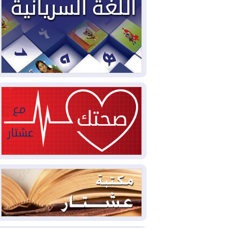
2026-08-06
ائتلاف ادارة الدولة: من
يقومون بسلوك يهدد امن البلاد خارجون عن
القانون يجب محاربتهم
2026-08-06
بعد هجومين قرب باب المندب..
تحذيرات من تصعيد يهدد الملاحة في البحر
الأحمر
2026-08-06
مئات القاصرين بلا مأوى.. أزمة
سبتة تتصاعد وتضغط على مدريد
2026-08-05
لمدة عام.. بدء توريد 100
مليون قدم مكعب يومياً من غاز كورمور في
إقليم كوردستان إلى وزارة الكهرباء العراقية
2026-08-05
15كارثة بيئية ومناخية ترسم
ملامح أخطر التحديات التي تواجه العراق
اليوم