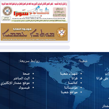
2026-08-05
حرائق فرنسا.. توقيف 402
شخص بينهم 156 قاصرا منذ بداية موسم
الحرائق
2026-08-04
سومو: إنتاج النفط في إقليم
كوردستان انخفض إلى أقل من 10%
المزيد
شعبنا:
روابط سريعة:
شهداء شعبنا
صحة
رانا
قرانا
البث المباشر
كنائسنا
موقع عشتار الإنگليزي
مؤسساتنا
فيسبوك
مواقع شعبنا