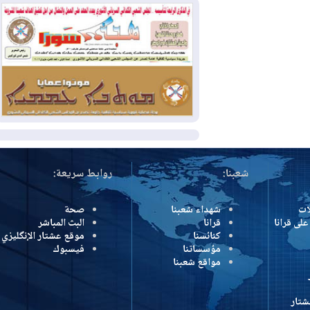
بسبب الحرائق في ولاية واشنطن
2026-08-02
مشروع "حسابي" يُمهل
الموظفين حتى نهاية أغسطس لاستلام
بطاقاتهم المصرفية
2026-08-02
دمشق وعمّان تحذران بغداد:
أي هجوم من أراضي العراق سيواجه برد
المزيد
شعبنا:
روابط سريعة:
شهداء شعبنا
صحة
رانا
قرانا
البث المباشر
كنائسنا
موقع عشتار الإنگليزي
مؤسساتنا
فيسبوك
مواقع شعبنا