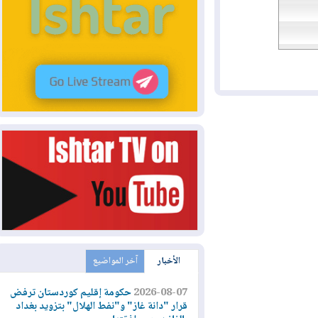
الأخبار
آخر المواضيع
2026-08-07
حكومة إقليم كوردستان ترفض
قرار "دانة غاز" و"نفط الهلال" بتزويد بغداد