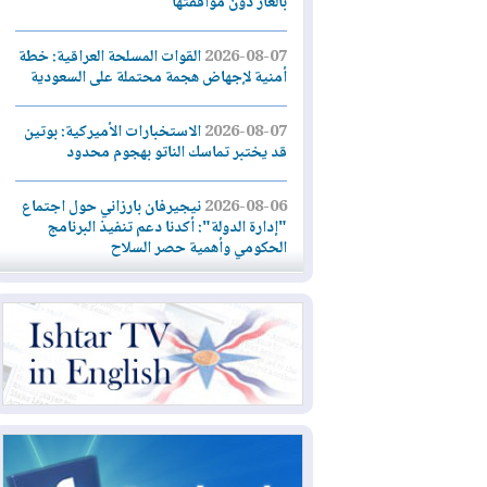
بالغاز دون موافقتها
2026-08-07
القوات المسلحة العراقية: خطة
أمنية لإجهاض هجمة محتملة على السعودية
2026-08-07
الاستخبارات الأميركية: بوتين
قد يختبر تماسك الناتو بهجوم محدود
2026-08-06
نيجيرفان بارزاني حول اجتماع
"إدارة الدولة": أكدنا دعم تنفيذ البرنامج
الحكومي وأهمية حصر السلاح
2026-08-06
ائتلاف ادارة الدولة: من
يقومون بسلوك يهدد امن البلاد خارجون عن
القانون يجب محاربتهم
2026-08-06
بعد هجومين قرب باب المندب..
تحذيرات من تصعيد يهدد الملاحة في البحر
الأحمر