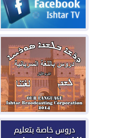
2026-08-06
مئات القاصرين بلا مأوى.. أزمة
سبتة تتصاعد وتضغط على مدريد
2026-08-05
لمدة عام.. بدء توريد 100
مليون قدم مكعب يومياً من غاز كورمور في
إقليم كوردستان إلى وزارة الكهرباء العراقية
2026-08-05
15كارثة بيئية ومناخية ترسم
ملامح أخطر التحديات التي تواجه العراق
اليوم
2026-08-05
حرائق فرنسا.. توقيف 402
شخص بينهم 156 قاصرا منذ بداية موسم
الحرائق
2026-08-04
سومو: إنتاج النفط في إقليم
كوردستان انخفض إلى أقل من 10%
2026-08-04
ملفات حقبة الكاظمي تعود إلى
الواجهة.. أنباء عن مراجعات قضائية
وتحقيقات أوسع في قضايا فساد