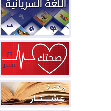
2026-08-04
بيترو يشكو تزوير الانتخابات
الرئاسية ويحذر من "حرب أهلية" في
كولومبيا
2026-08-03
رئيس إقليم كوردستان في
دمشق في زيارة رسمية
2026-08-03
العراق يؤكد مجدداً التزامه
بمنع الهجمات على الدول المجاورة
2026-08-03
العجز والاقتراض يطوقان
المالية العراقية.. اقتراض يتجاوز 3 تريليونات
دينار!
2026-08-03
كوبا تغرق في الظلام مجددا
وانهيار الشبكة الكهربائية
2026-08-03
أوامر بإجلاء 60 ألف شخص