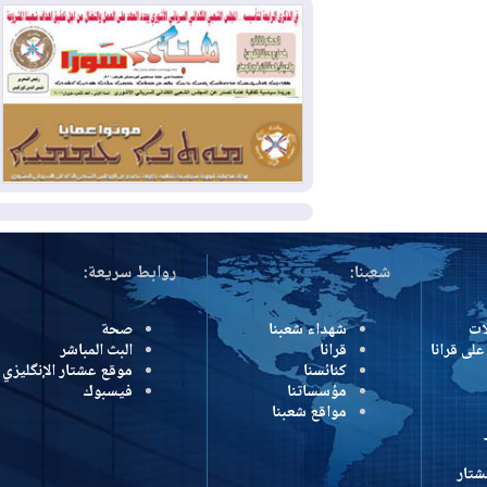
وإسرائيل تعلقان شن ضربات على إيران
2026-08-01
تقرير: الولايات المتحدة تسحب
منظومة باتريوت الدفاعية من أربيل
2026-08-01
النفط: اتفاقية ثلاثية لاستئناف
التصدير عبر جيهان بطاقة 750 ألف برميل
يومياً
المزيد
شعبنا:
روابط سريعة:
شهداء شعبنا
صحة
رانا
قرانا
البث المباشر
كنائسنا
موقع عشتار الإنگليزي
مؤسساتنا
فيسبوك
مواقع شعبنا