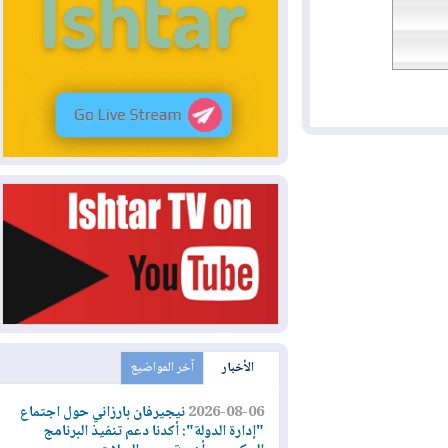
الأخبار
آخر المواضيع
2026-08-06
نيجيرفان بارزاني حول اجتماع
"إدارة الدولة": أكدنا دعم تنفيذ البرنامج