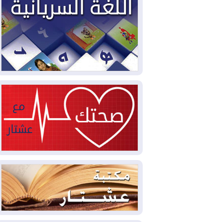
2026-08-03
العجز والاقتراض يطوقان
المالية العراقية.. اقتراض يتجاوز 3 تريليونات
دينار!
2026-08-03
كوبا تغرق في الظلام مجددا
وانهيار الشبكة الكهربائية
2026-08-03
أوامر بإجلاء 60 ألف شخص
بسبب الحرائق في ولاية واشنطن
2026-08-02
مشروع "حسابي" يُمهل
الموظفين حتى نهاية أغسطس لاستلام
بطاقاتهم المصرفية
2026-08-02
دمشق وعمّان تحذران بغداد:
أي هجوم من أراضي العراق سيواجه برد
2026-08-02
ترامب: الولايات المتحدة