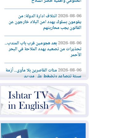
الحكومي وأهمية حصر السلاح
2026-08-06
ائتلاف ادارة الدولة: من
يقومون بسلوك يهدد امن البلاد خارجون عن
القانون يجب محاربتهم
2026-08-06
بعد هجومين قرب باب المندب..
تحذيرات من تصعيد يهدد الملاحة في البحر
الأحمر
2026-08-06
مئات القاصرين بلا مأوى.. أزمة
سبتة تتصاعد وتضغط على مدريد
2026-08-05
لمدة عام.. بدء توريد 100
مليون قدم مكعب يومياً من غاز كورمور في
إقليم كوردستان إلى وزارة الكهرباء العراقية
2026-08-05
15كارثة بيئية ومناخية ترسم
ملامح أخطر التحديات التي تواجه العراق
اليوم