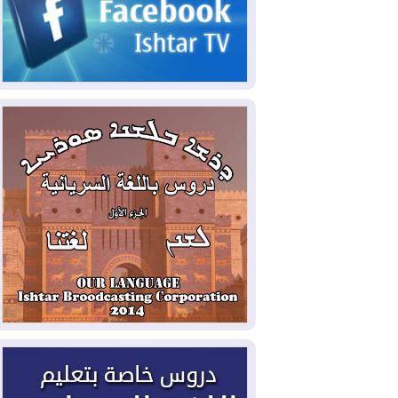
2026-08-05
حرائق فرنسا.. توقيف 402
شخص بينهم 156 قاصرا منذ بداية موسم
الحرائق
2026-08-04
سومو: إنتاج النفط في إقليم
كوردستان انخفض إلى أقل من 10%
2026-08-04
ملفات حقبة الكاظمي تعود إلى
الواجهة.. أنباء عن مراجعات قضائية
وتحقيقات أوسع في قضايا فساد
2026-08-04
بيترو يشكو تزوير الانتخابات
الرئاسية ويحذر من "حرب أهلية" في
كولومبيا
2026-08-03
رئيس إقليم كوردستان في
دمشق في زيارة رسمية
2026-08-03
العراق يؤكد مجدداً التزامه
بمنع الهجمات على الدول المجاورة