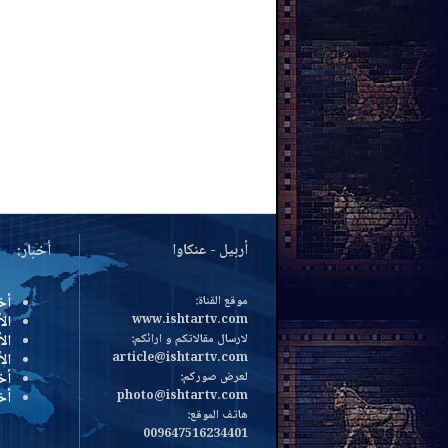
أربيل - عنكاوا
أخبار:
موقع القناة:
أخ
www.ishtartv.com
الأ
لارسال مقالاتكم و ارائكم:
الأ
article@ishtartv.com
ال
لعرض صوركم:
أخ
photo@ishtartv.com
أخ
هاتف الموقع:
009647516234401