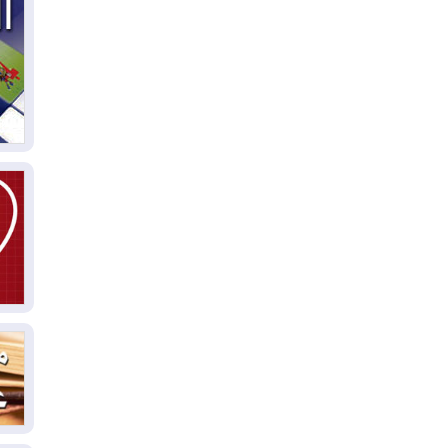
مل
إق
05
مل
ال
05
ال
04
كو
04
ال
وت
04
ال