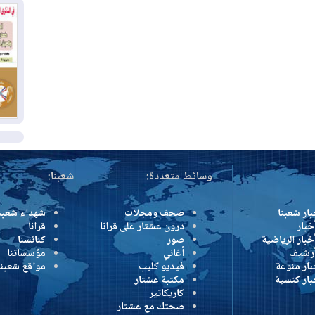
كو
03
دم
03
بم
ال
وسائط متعددة:
شعبنا:
بار شعبنا
صحف ومجلات
شهداء شعبن
خبار
درون عشتار على قرانا
قرانا
خبار الرياضية
صور
كنائسنا
أرشيف
أغاني
مؤسساتنا
بار منوعة
فيديو كليب
مواقع شعبنا
بار كنسية
مكتبة عشتار
كاريكاتير
صحتك مع عشتار