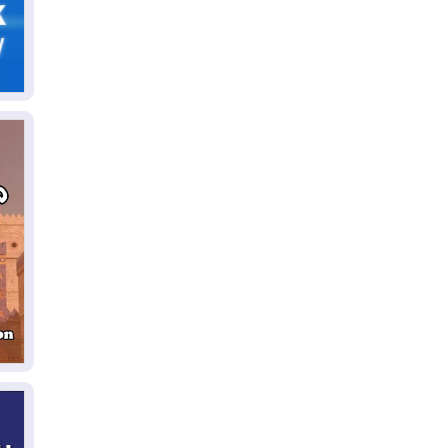
07
قد
06
"إ
ال
06
يق
ال
06
تح
ال
06
سب
05