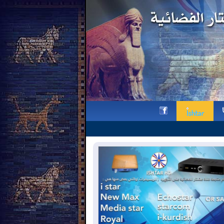
البطريرك نونا يزور كاتدرائيّة سيّدة 
h