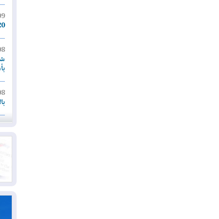
09
20 ألف شخص على إخل
08
شر
بأ
08
با
08
لإ
07
قر
با
07
أم