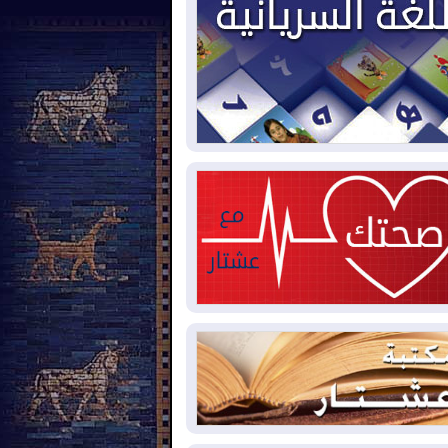
يون قدم مكعب يومياً من غاز كورمور في
ليم كوردستان إلى وزارة الكهرباء العراقية
2026-08-
15كارثة بيئية ومناخية ترسم
امح أخطر التحديات التي تواجه العراق
يوم
2026-08-
حرائق فرنسا.. توقيف 402
شخص بينهم 156 قاصرا منذ بداية موسم
حرائق
2026-08-
سومو: إنتاج النفط في إقليم
ردستان انخفض إلى أقل من 10%
2026-08-
ملفات حقبة الكاظمي تعود إلى
واجهة.. أنباء عن مراجعات قضائية
حقيقات أوسع في قضايا فساد
2026-08-
بيترو يشكو تزوير الانتخابات
رئاسية ويحذر من "حرب أهلية" في