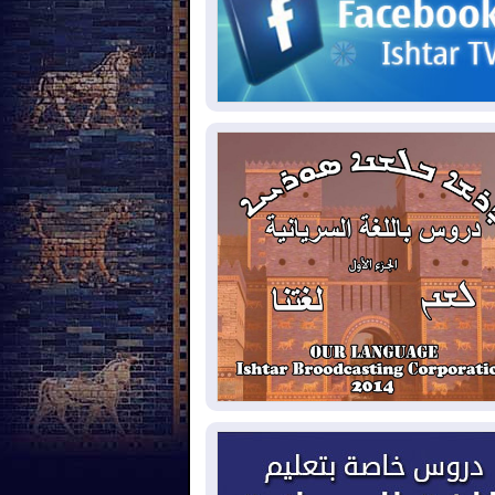
2026-08-
الاستخبارات الأميركية: بوتين
 يختبر تماسك الناتو بهجوم محدود
2026-08-
نيجيرفان بارزاني حول اجتماع
دارة الدولة": أكدنا دعم تنفيذ البرنامج
حكومي وأهمية حصر السلاح
2026-08-
ائتلاف ادارة الدولة: من
ومون بسلوك يهدد امن البلاد خارجون عن
قانون يجب محاربتهم
2026-08-
بعد هجومين قرب باب المندب..
ذيرات من تصعيد يهدد الملاحة في البحر
أحمر
2026-08-
مئات القاصرين بلا مأوى.. أزمة
تة تتصاعد وتضغط على مدريد
2026-08-
لمدة عام.. بدء توريد 100