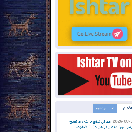
الأخبار
آخر المواضيع
2026-08-
طهران تضع 6 شروط لفتح
مز.. وواشنطن تراهن على الضغوط