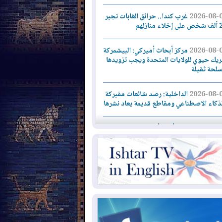
2026-08-
غرب كندا.. حرائق الغابات تجبر
اء منازلهم
2026-08-
مركز أبحاث أميركي: البيشمركة
يك حيوي للولايات المتحدة ويجب تزويدها
سلحة ثقيلة
2026-08-
الداخلية: رصد شائعات مفبركة
لذكاء الاصطناعي ومقاطع قديمة يعاد نشرها
2026-08-
دعم أمني أمريكي بمليار دولار
دارة رئيس كولومبيا الجديد
2026-08-
حكومة إقليم كوردستان ترفض
ار "دانة غاز" و"نفط الهلال" بتزويد بغداد
لغاز دون موافقتها
2026-08-
القوات المسلحة العراقية: خطة
نية لإجهاض هجمة محتملة على السعودية