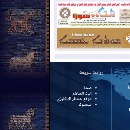
لومبيا
2026-08-
رئيس إقليم كوردستان في
شق في زيارة رسمية
2026-08-
العراق يؤكد مجدداً التزامه
نع الهجمات على الدول المجاورة
مزيد
روابط سريعة:
ا
صحة
البث المباشر
موقع عشتار الإنگليزي
فيسبوك