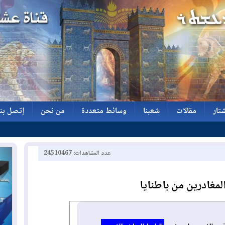
تار
مقالات
شعبنا
وسائط متعددة
من نحن
إتصل بنا
تار
مقالات
شعبنا
وسائط متعددة
من نحن
إتصل بنا
عدد المشاهدات: 24510467
لمغادرين من باطنايا