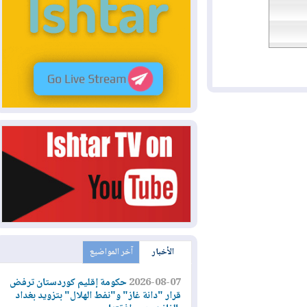
الأخبار
آخر المواضيع
2026-08-07
حكومة إقليم كوردستان ترفض
قرار "دانة غاز" و"نفط الهلال" بتزويد بغداد