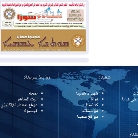
بسبب الحرائق في ولاية واشنطن
2026-08-02
مشروع "حسابي" يُمهل
الموظفين حتى نهاية أغسطس لاستلام
بطاقاتهم المصرفية
2026-08-02
دمشق وعمّان تحذران بغداد:
أي هجوم من أراضي العراق سيواجه برد
المزيد
شعبنا:
روابط سريعة:
شهداء شعبنا
صحة
رانا
قرانا
البث المباشر
كنائسنا
موقع عشتار الإنگليزي
مؤسساتنا
فيسبوك
مواقع شعبنا