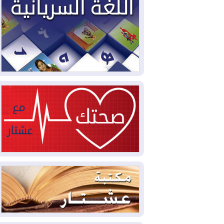
2026-08-04
بيترو يشكو تزوير الانتخابات
الرئاسية ويحذر من "حرب أهلية" في
كولومبيا
2026-08-03
رئيس إقليم كوردستان في
دمشق في زيارة رسمية
2026-08-03
العراق يؤكد مجدداً التزامه
بمنع الهجمات على الدول المجاورة
2026-08-03
العجز والاقتراض يطوقان
المالية العراقية.. اقتراض يتجاوز 3 تريليونات
دينار!
2026-08-03
كوبا تغرق في الظلام مجددا
وانهيار الشبكة الكهربائية
2026-08-03
أوامر بإجلاء 60 ألف شخص