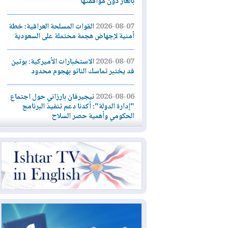
بالغاز دون موافقتها
2026-08-07
القوات المسلحة العراقية: خطة
أمنية لإجهاض هجمة محتملة على السعودية
2026-08-07
الاستخبارات الأميركية: بوتين
قد يختبر تماسك الناتو بهجوم محدود
2026-08-06
نيجيرفان بارزاني حول اجتماع
"إدارة الدولة": أكدنا دعم تنفيذ البرنامج
الحكومي وأهمية حصر السلاح
2026-08-06
ائتلاف ادارة الدولة: من
يقومون بسلوك يهدد امن البلاد خارجون عن
القانون يجب محاربتهم
2026-08-06
بعد هجومين قرب باب المندب..
تحذيرات من تصعيد يهدد الملاحة في البحر
الأحمر