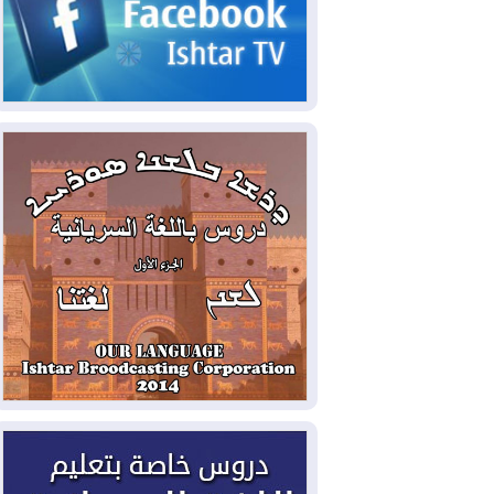
2026-08-06
مئات القاصرين بلا مأوى.. أزمة
سبتة تتصاعد وتضغط على مدريد
2026-08-05
لمدة عام.. بدء توريد 100
مليون قدم مكعب يومياً من غاز كورمور في
إقليم كوردستان إلى وزارة الكهرباء العراقية
2026-08-05
15كارثة بيئية ومناخية ترسم
ملامح أخطر التحديات التي تواجه العراق
اليوم
2026-08-05
حرائق فرنسا.. توقيف 402
شخص بينهم 156 قاصرا منذ بداية موسم
الحرائق
2026-08-04
سومو: إنتاج النفط في إقليم
كوردستان انخفض إلى أقل من 10%
2026-08-04
ملفات حقبة الكاظمي تعود إلى
الواجهة.. أنباء عن مراجعات قضائية
وتحقيقات أوسع في قضايا فساد