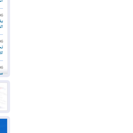
ال
06
يق
ال
06
تح
ال
06
سب
05
مل
إق
05
مل
ال