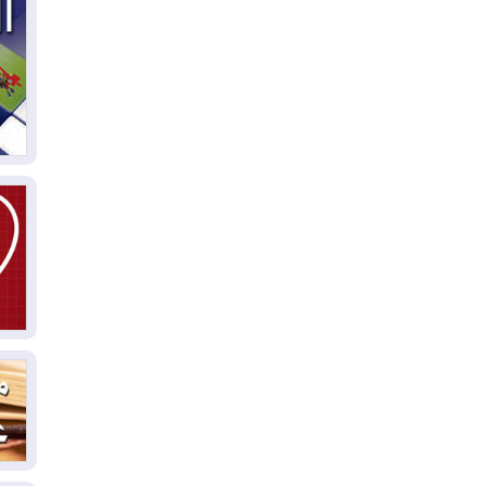
03
دي
03
وا
03
بس
02
ال
بط
02
أي
02