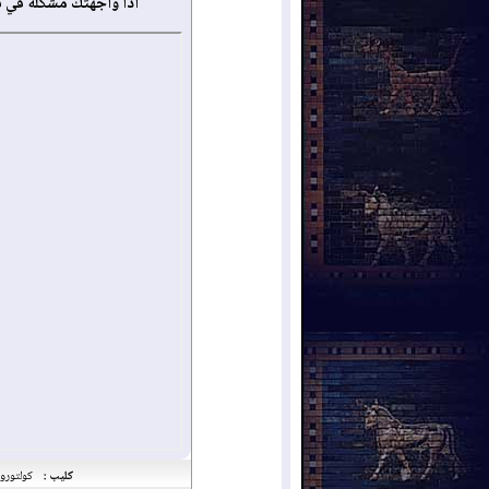
أذا واجهتك مشكلة في 
كليب :
كولتورو ه