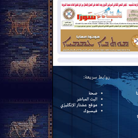
سرائيل تعلقان شن ضربات على إيران
2026-08-
تقرير: الولايات المتحدة تسحب
ظومة باتريوت الدفاعية من أربيل
2026-08-
النفط: اتفاقية ثلاثية لاستئناف
التصدير عبر جيهان بطاقة 750 ألف برميل
مياً
مزيد
روابط سريعة:
ا
صحة
البث المباشر
موقع عشتار الإنگليزي
فيسبوك