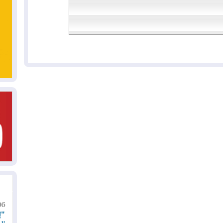
06
"إ