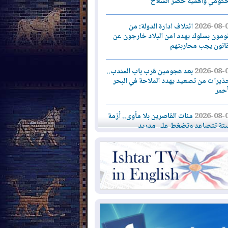
حكومي وأهمية حصر السلاح
2026-08-
ائتلاف ادارة الدولة: من
ومون بسلوك يهدد امن البلاد خارجون عن
قانون يجب محاربتهم
2026-08-
بعد هجومين قرب باب المندب..
ذيرات من تصعيد يهدد الملاحة في البحر
أحمر
2026-08-
مئات القاصرين بلا مأوى.. أزمة
تة تتصاعد وتضغط على مدريد
2026-08-
لمدة عام.. بدء توريد 100
يون قدم مكعب يومياً من غاز كورمور في
ليم كوردستان إلى وزارة الكهرباء العراقية
2026-08-
15كارثة بيئية ومناخية ترسم
امح أخطر التحديات التي تواجه العراق
يوم