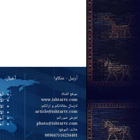
أربيل - عنكاوا
أخبار:
موقع القناة:
أخ
www.ishtartv.com
الأ
لارسال مقالاتكم و ارائكم:
الأ
article@ishtartv.com
ال
لعرض صوركم:
أخ
photo@ishtartv.com
أخ
هاتف الموقع:
009647516234401