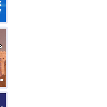
05
ال
04
كو
04
ال
وت
04
ال
كو
03
دم
03
بم