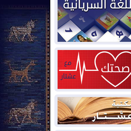
2026-08-
العجز والاقتراض يطوقان
المالية العراقية.. اقتراض يتجاوز 3 تريليونات
نار!
2026-08-
كوبا تغرق في الظلام مجددا
نهيار الشبكة الكهربائية
2026-08-
أوامر بإجلاء 60 ألف شخص
بب الحرائق في ولاية واشنطن
2026-08-
مشروع "حسابي" يُمهل
موظفين حتى نهاية أغسطس لاستلام
اقاتهم المصرفية
2026-08-
دمشق وعمّان تحذران بغداد:
 هجوم من أراضي العراق سيواجه برد
2026-08-
ترامب: الولايات المتحدة