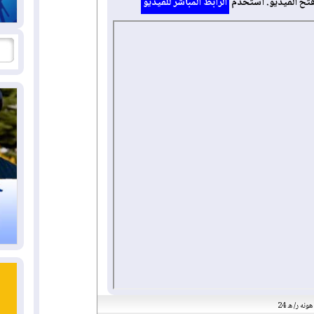
فتح الفيديو. استخدم
الرابط المباشر للفيديو
ونه ر/ ه 24