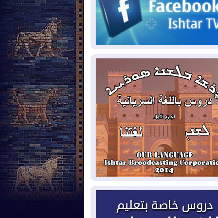
2026-08-
حرائق فرنسا.. توقيف 402
شخص بينهم 156 قاصرا منذ بداية موسم
حرائق
2026-08-
سومو: إنتاج النفط في إقليم
ردستان انخفض إلى أقل من 10%
2026-08-
ملفات حقبة الكاظمي تعود إلى
واجهة.. أنباء عن مراجعات قضائية
حقيقات أوسع في قضايا فساد
2026-08-
بيترو يشكو تزوير الانتخابات
رئاسية ويحذر من "حرب أهلية" في
لومبيا
2026-08-
رئيس إقليم كوردستان في
شق في زيارة رسمية
2026-08-
العراق يؤكد مجدداً التزامه
نع الهجمات على الدول المجاورة