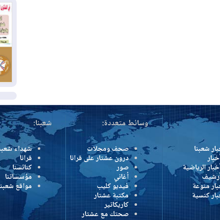
وإ
01
من
01
يو
ال
وسائط متعددة:
شعبنا:
بار شعبنا
صحف ومجلات
شهداء شعبن
خبار
درون عشتار على قرانا
قرانا
خبار الرياضية
صور
كنائسنا
أرشيف
أغاني
مؤسساتنا
بار منوعة
فيديو كليب
مواقع شعبنا
بار كنسية
مكتبة عشتار
كاريكاتير
صحتك مع عشتار