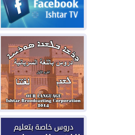
2026-08-06
مئات القاصرين بلا مأوى.. أزمة
سبتة تتصاعد وتضغط على مدريد
2026-08-05
لمدة عام.. بدء توريد 100
مليون قدم مكعب يومياً من غاز كورمور في
إقليم كوردستان إلى وزارة الكهرباء العراقية
2026-08-05
15كارثة بيئية ومناخية ترسم
ملامح أخطر التحديات التي تواجه العراق
اليوم
2026-08-05
حرائق فرنسا.. توقيف 402
شخص بينهم 156 قاصرا منذ بداية موسم
الحرائق
2026-08-04
سومو: إنتاج النفط في إقليم
كوردستان انخفض إلى أقل من 10%
2026-08-04
ملفات حقبة الكاظمي تعود إلى
الواجهة.. أنباء عن مراجعات قضائية
وتحقيقات أوسع في قضايا فساد