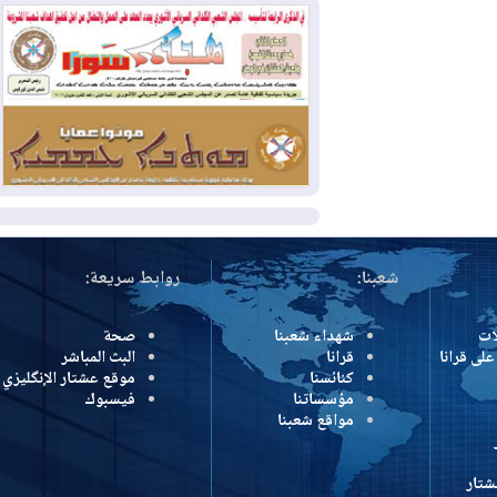
بسبب الحرائق في ولاية واشنطن
2026-08-02
مشروع "حسابي" يُمهل
الموظفين حتى نهاية أغسطس لاستلام
بطاقاتهم المصرفية
2026-08-02
دمشق وعمّان تحذران بغداد:
أي هجوم من أراضي العراق سيواجه برد
المزيد
شعبنا:
روابط سريعة:
شهداء شعبنا
صحة
رانا
قرانا
البث المباشر
كنائسنا
موقع عشتار الإنگليزي
مؤسساتنا
فيسبوك
مواقع شعبنا