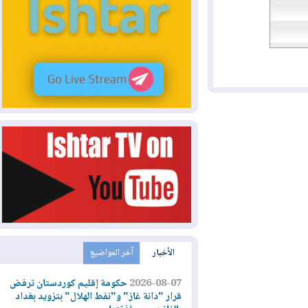
الأخبار
آخر المواضيع
2026-08-07
حكومة إقليم كوردستان ترفض
قرار "دانة غاز" و"نفط الهلال" بتزويد بغداد