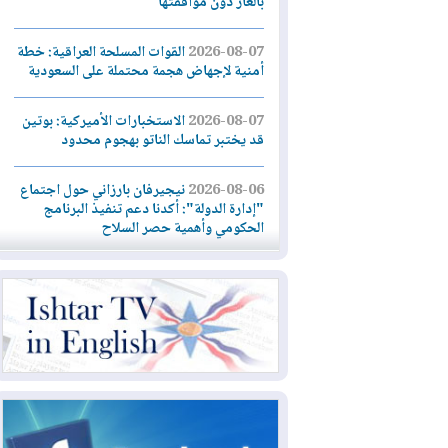
بالغاز دون موافقتها
2026-08-07
القوات المسلحة العراقية: خطة
أمنية لإجهاض هجمة محتملة على السعودية
2026-08-07
الاستخبارات الأميركية: بوتين
قد يختبر تماسك الناتو بهجوم محدود
2026-08-06
نيجيرفان بارزاني حول اجتماع
"إدارة الدولة": أكدنا دعم تنفيذ البرنامج
الحكومي وأهمية حصر السلاح
2026-08-06
ائتلاف ادارة الدولة: من
يقومون بسلوك يهدد امن البلاد خارجون عن
القانون يجب محاربتهم
2026-08-06
بعد هجومين قرب باب المندب..
تحذيرات من تصعيد يهدد الملاحة في البحر
الأحمر