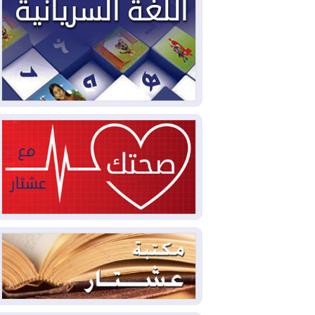
2026-08-04
بيترو يشكو تزوير الانتخابات
الرئاسية ويحذر من "حرب أهلية" في
كولومبيا
2026-08-03
رئيس إقليم كوردستان في
دمشق في زيارة رسمية
2026-08-03
العراق يؤكد مجدداً التزامه
بمنع الهجمات على الدول المجاورة
2026-08-03
العجز والاقتراض يطوقان
المالية العراقية.. اقتراض يتجاوز 3 تريليونات
دينار!
2026-08-03
كوبا تغرق في الظلام مجددا
وانهيار الشبكة الكهربائية
2026-08-03
أوامر بإجلاء 60 ألف شخص