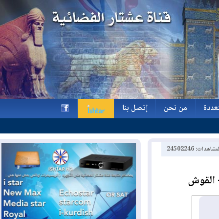
ة
من نحن
إتصل بنا
ة
من نحن
إتصل بنا
h
2450224
لقوش