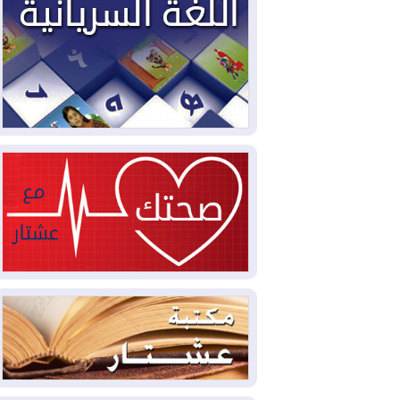
2026-08-04
بيترو يشكو تزوير الانتخابات
الرئاسية ويحذر من "حرب أهلية" في
كولومبيا
2026-08-03
رئيس إقليم كوردستان في
دمشق في زيارة رسمية
2026-08-03
العراق يؤكد مجدداً التزامه
بمنع الهجمات على الدول المجاورة
2026-08-03
العجز والاقتراض يطوقان
المالية العراقية.. اقتراض يتجاوز 3 تريليونات
دينار!
2026-08-03
كوبا تغرق في الظلام مجددا
وانهيار الشبكة الكهربائية
2026-08-03
أوامر بإجلاء 60 ألف شخص