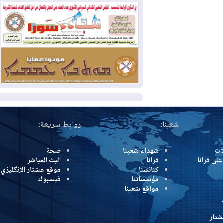
بسبب الحرائق في ولاية واشنطن
2026-08-02
مشروع "حسابي" يُمهل
الموظفين حتى نهاية أغسطس لاستلام
بطاقاتهم المصرفية
2026-08-02
دمشق وعمّان تحذران بغداد:
أي هجوم من أراضي العراق سيواجه برد
المزيد
شعبنا:
روابط سريعة:
شهداء شعبنا
صحة
رانا
قرانا
البث المباشر
كنائسنا
موقع عشتار الإنگليزي
مؤسساتنا
فيسبوك
مواقع شعبنا