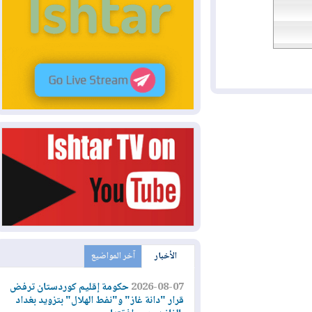
الأخبار
آخر المواضيع
2026-08-07
حكومة إقليم كوردستان ترفض
قرار "دانة غاز" و"نفط الهلال" بتزويد بغداد