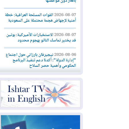
بالغاز دون موافقتها
2026-08-07
القوات المسلحة العراقية: خطة
أمنية لإجهاض هجمة محتملة على السعودية
2026-08-07
الاستخبارات الأميركية: بوتين
قد يختبر تماسك الناتو بهجوم محدود
2026-08-06
نيجيرفان بارزاني حول اجتماع
"إدارة الدولة": أكدنا دعم تنفيذ البرنامج
الحكومي وأهمية حصر السلاح
2026-08-06
ائتلاف ادارة الدولة: من
يقومون بسلوك يهدد امن البلاد خارجون عن
القانون يجب محاربتهم
2026-08-06
بعد هجومين قرب باب المندب..
تحذيرات من تصعيد يهدد الملاحة في البحر
الأحمر