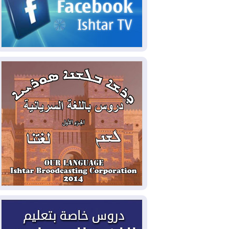
2026-08-06
مئات القاصرين بلا مأوى.. أزمة
سبتة تتصاعد وتضغط على مدريد
2026-08-05
لمدة عام.. بدء توريد 100
مليون قدم مكعب يومياً من غاز كورمور في
إقليم كوردستان إلى وزارة الكهرباء العراقية
2026-08-05
15كارثة بيئية ومناخية ترسم
ملامح أخطر التحديات التي تواجه العراق
اليوم
2026-08-05
حرائق فرنسا.. توقيف 402
شخص بينهم 156 قاصرا منذ بداية موسم
الحرائق
2026-08-04
سومو: إنتاج النفط في إقليم
كوردستان انخفض إلى أقل من 10%
2026-08-04
ملفات حقبة الكاظمي تعود إلى
الواجهة.. أنباء عن مراجعات قضائية
وتحقيقات أوسع في قضايا فساد