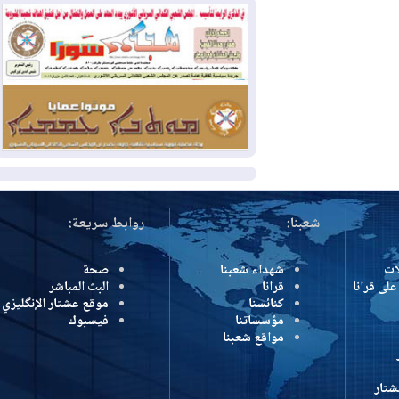
بسبب الحرائق في ولاية واشنطن
2026-08-02
مشروع "حسابي" يُمهل
الموظفين حتى نهاية أغسطس لاستلام
بطاقاتهم المصرفية
2026-08-02
دمشق وعمّان تحذران بغداد:
أي هجوم من أراضي العراق سيواجه برد
المزيد
شعبنا:
روابط سريعة:
شهداء شعبنا
صحة
رانا
قرانا
البث المباشر
كنائسنا
موقع عشتار الإنگليزي
مؤسساتنا
فيسبوك
مواقع شعبنا