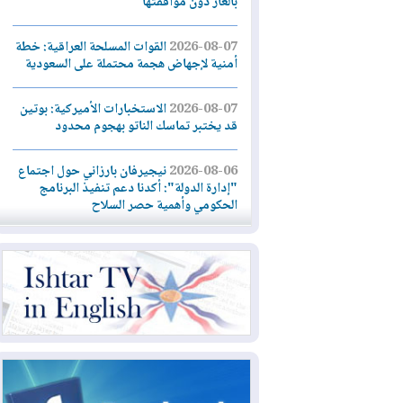
بالغاز دون موافقتها
2026-08-07
القوات المسلحة العراقية: خطة
أمنية لإجهاض هجمة محتملة على السعودية
2026-08-07
الاستخبارات الأميركية: بوتين
قد يختبر تماسك الناتو بهجوم محدود
2026-08-06
نيجيرفان بارزاني حول اجتماع
"إدارة الدولة": أكدنا دعم تنفيذ البرنامج
الحكومي وأهمية حصر السلاح
2026-08-06
ائتلاف ادارة الدولة: من
يقومون بسلوك يهدد امن البلاد خارجون عن
القانون يجب محاربتهم
2026-08-06
بعد هجومين قرب باب المندب..
تحذيرات من تصعيد يهدد الملاحة في البحر
الأحمر