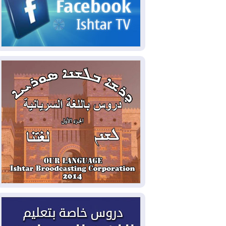
2026-08-06
مئات القاصرين بلا مأوى.. أزمة
سبتة تتصاعد وتضغط على مدريد
2026-08-05
لمدة عام.. بدء توريد 100
مليون قدم مكعب يومياً من غاز كورمور في
إقليم كوردستان إلى وزارة الكهرباء العراقية
2026-08-05
15كارثة بيئية ومناخية ترسم
ملامح أخطر التحديات التي تواجه العراق
اليوم
2026-08-05
حرائق فرنسا.. توقيف 402
شخص بينهم 156 قاصرا منذ بداية موسم
الحرائق
2026-08-04
سومو: إنتاج النفط في إقليم
كوردستان انخفض إلى أقل من 10%
2026-08-04
ملفات حقبة الكاظمي تعود إلى
الواجهة.. أنباء عن مراجعات قضائية
وتحقيقات أوسع في قضايا فساد