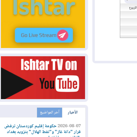
الأخبار
آخر المواضيع
2026-08-07
حكومة إقليم كوردستان ترفض
قرار "دانة غاز" و"نفط الهلال" بتزويد بغداد