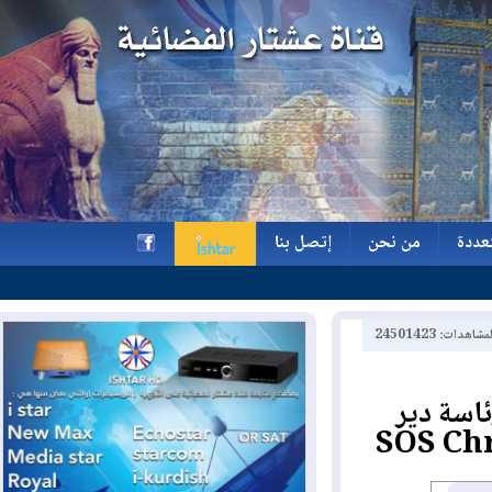
ة
من نحن
إتصل بنا
ة
من نحن
إتصل بنا
h
2450142
ة دير