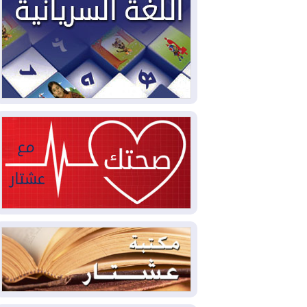
2026-08-04
بيترو يشكو تزوير الانتخابات
الرئاسية ويحذر من "حرب أهلية" في
كولومبيا
2026-08-03
رئيس إقليم كوردستان في
دمشق في زيارة رسمية
2026-08-03
العراق يؤكد مجدداً التزامه
بمنع الهجمات على الدول المجاورة
2026-08-03
العجز والاقتراض يطوقان
المالية العراقية.. اقتراض يتجاوز 3 تريليونات
دينار!
2026-08-03
كوبا تغرق في الظلام مجددا
وانهيار الشبكة الكهربائية
2026-08-03
أوامر بإجلاء 60 ألف شخص