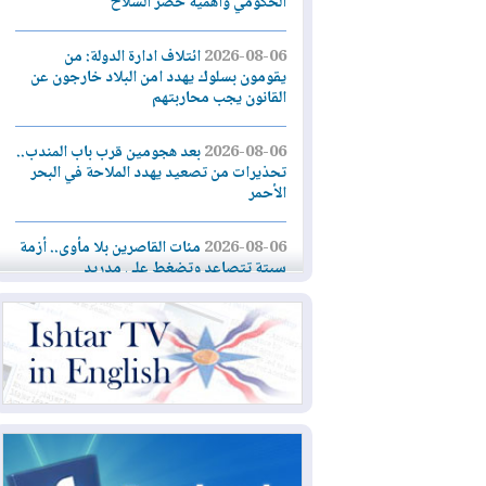
الحكومي وأهمية حصر السلاح
2026-08-06
ائتلاف ادارة الدولة: من
يقومون بسلوك يهدد امن البلاد خارجون عن
القانون يجب محاربتهم
2026-08-06
بعد هجومين قرب باب المندب..
تحذيرات من تصعيد يهدد الملاحة في البحر
الأحمر
2026-08-06
مئات القاصرين بلا مأوى.. أزمة
سبتة تتصاعد وتضغط على مدريد
2026-08-05
لمدة عام.. بدء توريد 100
مليون قدم مكعب يومياً من غاز كورمور في
إقليم كوردستان إلى وزارة الكهرباء العراقية
2026-08-05
15كارثة بيئية ومناخية ترسم
ملامح أخطر التحديات التي تواجه العراق
اليوم