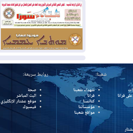
وإسرائيل تعلقان شن ضربات على إيران
2026-08-01
تقرير: الولايات المتحدة تسحب
منظومة باتريوت الدفاعية من أربيل
2026-08-01
النفط: اتفاقية ثلاثية لاستئناف
التصدير عبر جيهان بطاقة 750 ألف برميل
يومياً
المزيد
شعبنا:
روابط سريعة:
شهداء شعبنا
صحة
رانا
قرانا
البث المباشر
كنائسنا
موقع عشتار الإنگليزي
مؤسساتنا
فيسبوك
مواقع شعبنا