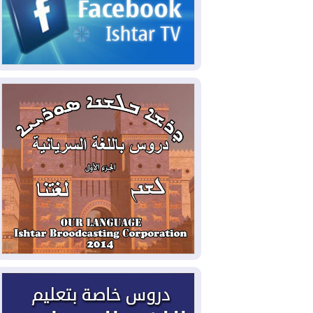
2026-08-05
حرائق فرنسا.. توقيف 402
شخص بينهم 156 قاصرا منذ بداية موسم
الحرائق
2026-08-04
سومو: إنتاج النفط في إقليم
كوردستان انخفض إلى أقل من 10%
2026-08-04
ملفات حقبة الكاظمي تعود إلى
الواجهة.. أنباء عن مراجعات قضائية
وتحقيقات أوسع في قضايا فساد
2026-08-04
بيترو يشكو تزوير الانتخابات
الرئاسية ويحذر من "حرب أهلية" في
كولومبيا
2026-08-03
رئيس إقليم كوردستان في
دمشق في زيارة رسمية
2026-08-03
العراق يؤكد مجدداً التزامه
بمنع الهجمات على الدول المجاورة