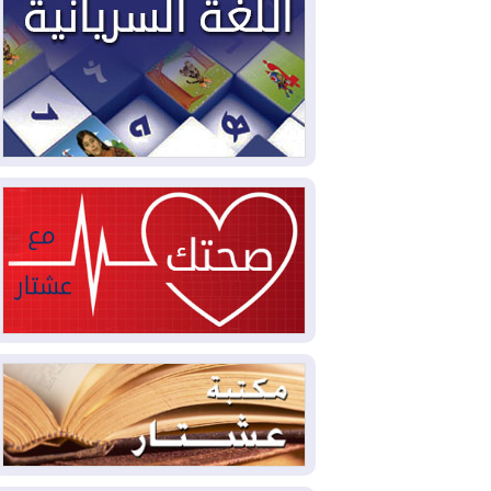
2026-08-03
العجز والاقتراض يطوقان
المالية العراقية.. اقتراض يتجاوز 3 تريليونات
دينار!
2026-08-03
كوبا تغرق في الظلام مجددا
وانهيار الشبكة الكهربائية
2026-08-03
أوامر بإجلاء 60 ألف شخص
بسبب الحرائق في ولاية واشنطن
2026-08-02
مشروع "حسابي" يُمهل
الموظفين حتى نهاية أغسطس لاستلام
بطاقاتهم المصرفية
2026-08-02
دمشق وعمّان تحذران بغداد:
أي هجوم من أراضي العراق سيواجه برد
2026-08-02
ترامب: الولايات المتحدة