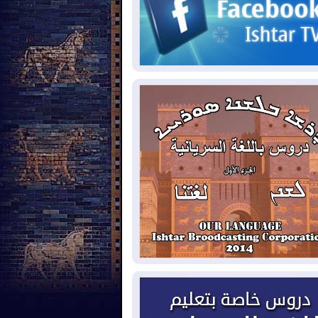
2026-08-
مئات القاصرين بلا مأوى.. أزمة
تة تتصاعد وتضغط على مدريد
2026-08-
لمدة عام.. بدء توريد 100
يون قدم مكعب يومياً من غاز كورمور في
ليم كوردستان إلى وزارة الكهرباء العراقية
2026-08-
15كارثة بيئية ومناخية ترسم
امح أخطر التحديات التي تواجه العراق
يوم
2026-08-
حرائق فرنسا.. توقيف 402
شخص بينهم 156 قاصرا منذ بداية موسم
حرائق
2026-08-
سومو: إنتاج النفط في إقليم
ردستان انخفض إلى أقل من 10%
2026-08-
ملفات حقبة الكاظمي تعود إلى
واجهة.. أنباء عن مراجعات قضائية
حقيقات أوسع في قضايا فساد