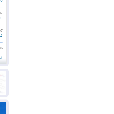
با
07
أم
07
قد
06
"إ
ال
06
يق
ال
06
تح
ال