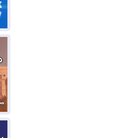
06
سب
05
مل
إق
05
مل
ال
05
ال
04
كو
04
ال
وت