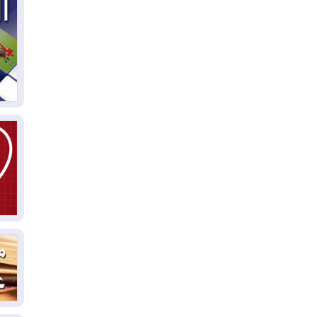
04
ال
كو
03
دم
03
بم
03
دي
03
وا
03