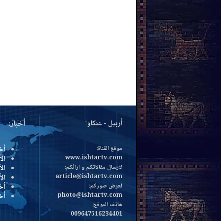
أربيل - عنكاوا
أخبار:
موقع القناة:
أخ
www.ishtartv.com
الأ
لارسال مقالاتكم و ارائكم:
الأ
article@ishtartv.com
ال
لعرض صوركم:
أخ
photo@ishtartv.com
أخ
هاتف الموقع:
009647516234401