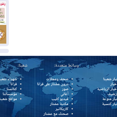
بس
02
ال
بط
02
أي
ال
وسائط متعددة:
شعبنا:
بار شعبنا
صحف ومجلات
شهداء شعبن
خبار
درون عشتار على قرانا
قرانا
خبار الرياضية
صور
كنائسنا
أرشيف
أغاني
مؤسساتنا
بار منوعة
فيديو كليب
مواقع شعبنا
بار كنسية
مكتبة عشتار
كاريكاتير
صحتك مع عشتار