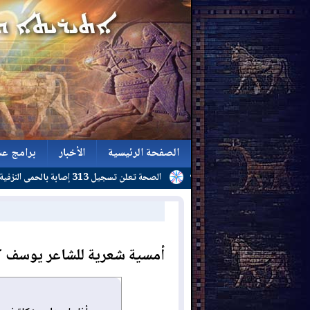
الصفحة الرئيسية
الأخبار
برامج عش
 أن هاتفك مخترق؟
الصحة تعلن تسجيل 313 إصابة بالحمى النزفية و(24) وفاة منذ بداية العام
الصفحة الرئيسية
الأخبار
برامج عش
أمسية شعرية للشاعر يوسف كبو