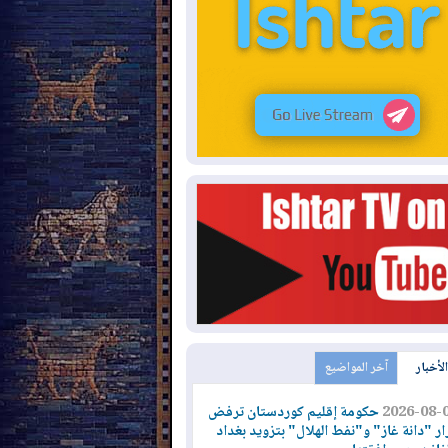
الأخبار
آخر المواضيع
2026-08-
حكومة إقليم كوردستان ترفض
ار "دانة غاز" و"نفط الهلال" بتزويد بغداد