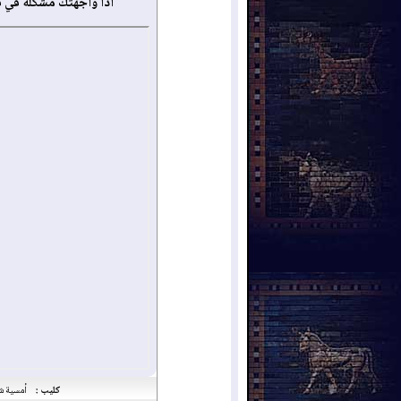
أذا واجهتك مشكلة في 
كليب :
أمسية شع