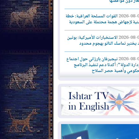
لغاز دون موافقتها
2026-08-
القوات المسلحة العراقية: خطة
نية لإجهاض هجمة محتملة على السعودية
2026-08-
الاستخبارات الأميركية: بوتين
 يختبر تماسك الناتو بهجوم محدود
2026-08-
نيجيرفان بارزاني حول اجتماع
دارة الدولة": أكدنا دعم تنفيذ البرنامج
حكومي وأهمية حصر السلاح
2026-08-
ائتلاف ادارة الدولة: من
ومون بسلوك يهدد امن البلاد خارجون عن
قانون يجب محاربتهم
2026-08-
بعد هجومين قرب باب المندب..
ذيرات من تصعيد يهدد الملاحة في البحر
أحمر