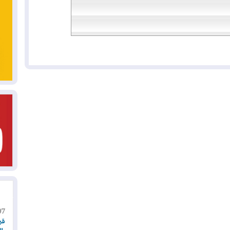
07
قر