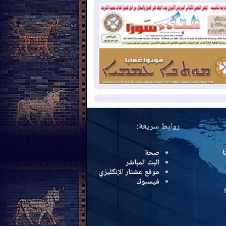
بب الحرائق في ولاية واشنطن
2026-08-
مشروع "حسابي" يُمهل
موظفين حتى نهاية أغسطس لاستلام
اقاتهم المصرفية
2026-08-
دمشق وعمّان تحذران بغداد:
 هجوم من أراضي العراق سيواجه برد
مزيد
روابط سريعة:
ا
صحة
البث المباشر
موقع عشتار الإنگليزي
فيسبوك