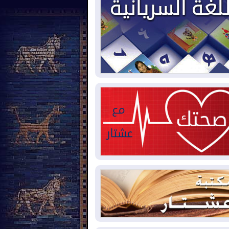
2026-08-
بيترو يشكو تزوير الانتخابات
رئاسية ويحذر من "حرب أهلية" في
لومبيا
2026-08-
رئيس إقليم كوردستان في
شق في زيارة رسمية
2026-08-
العراق يؤكد مجدداً التزامه
نع الهجمات على الدول المجاورة
2026-08-
العجز والاقتراض يطوقان
المالية العراقية.. اقتراض يتجاوز 3 تريليونات
نار!
2026-08-
كوبا تغرق في الظلام مجددا
نهيار الشبكة الكهربائية
2026-08-
أوامر بإجلاء 60 ألف شخص