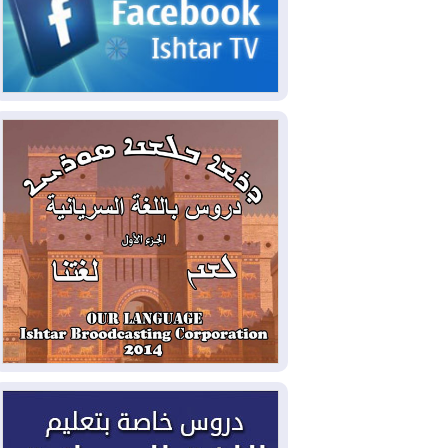
2026-08-07
القوات المسلحة العراقية: خطة
أمنية لإجهاض هجمة محتملة على السعودية
2026-08-07
الاستخبارات الأميركية: بوتين
قد يختبر تماسك الناتو بهجوم محدود
2026-08-06
نيجيرفان بارزاني حول اجتماع
"إدارة الدولة": أكدنا دعم تنفيذ البرنامج
الحكومي وأهمية حصر السلاح
2026-08-06
ائتلاف ادارة الدولة: من
يقومون بسلوك يهدد امن البلاد خارجون عن
القانون يجب محاربتهم
2026-08-06
بعد هجومين قرب باب المندب..
تحذيرات من تصعيد يهدد الملاحة في البحر
الأحمر
2026-08-06
مئات القاصرين بلا مأوى.. أزمة