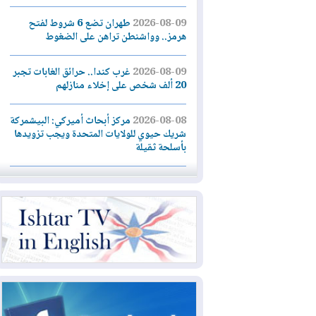
2026-08-09
طهران تضع 6 شروط لفتح
هرمز.. وواشنطن تراهن على الضغوط
2026-08-09
غرب كندا.. حرائق الغابات تجبر
20 ألف شخص على إخلاء منازلهم
2026-08-08
مركز أبحاث أميركي: البيشمركة
شريك حيوي للولايات المتحدة ويجب تزويدها
بأسلحة ثقيلة
2026-08-08
الداخلية: رصد شائعات مفبركة
بالذكاء الاصطناعي ومقاطع قديمة يعاد نشرها
2026-08-08
دعم أمني أمريكي بمليار دولار
لإدارة رئيس كولومبيا الجديد
2026-08-07
حكومة إقليم كوردستان ترفض
قرار "دانة غاز" و"نفط الهلال" بتزويد بغداد
بالغاز دون موافقتها