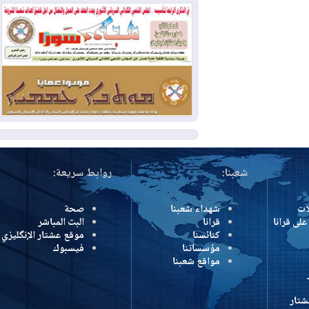
2026-08-04
بيترو يشكو تزوير الانتخابات
الرئاسية ويحذر من "حرب أهلية" في
كولومبيا
2026-08-03
رئيس إقليم كوردستان في
دمشق في زيارة رسمية
المزيد
شعبنا:
روابط سريعة:
شهداء شعبنا
صحة
رانا
قرانا
البث المباشر
كنائسنا
موقع عشتار الإنگليزي
مؤسساتنا
فيسبوك
مواقع شعبنا