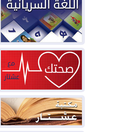
سبتة تتصاعد وتضغط على مدريد
2026-08-05
لمدة عام.. بدء توريد 100
مليون قدم مكعب يومياً من غاز كورمور في
إقليم كوردستان إلى وزارة الكهرباء العراقية
2026-08-05
15كارثة بيئية ومناخية ترسم
ملامح أخطر التحديات التي تواجه العراق
اليوم
2026-08-05
حرائق فرنسا.. توقيف 402
شخص بينهم 156 قاصرا منذ بداية موسم
الحرائق
2026-08-04
سومو: إنتاج النفط في إقليم
كوردستان انخفض إلى أقل من 10%
2026-08-04
ملفات حقبة الكاظمي تعود إلى
الواجهة.. أنباء عن مراجعات قضائية
وتحقيقات أوسع في قضايا فساد