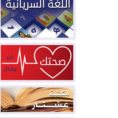
2026-08-03
العجز والاقتراض يطوقان
المالية العراقية.. اقتراض يتجاوز 3 تريليونات
دينار!
2026-08-03
كوبا تغرق في الظلام مجددا
وانهيار الشبكة الكهربائية
2026-08-03
أوامر بإجلاء 60 ألف شخص
بسبب الحرائق في ولاية واشنطن
2026-08-02
مشروع "حسابي" يُمهل
الموظفين حتى نهاية أغسطس لاستلام
بطاقاتهم المصرفية
2026-08-02
دمشق وعمّان تحذران بغداد:
أي هجوم من أراضي العراق سيواجه برد
2026-08-02
ترامب: الولايات المتحدة