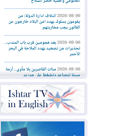
الحكومي وأهمية حصر السلاح
2026-08-06
ائتلاف ادارة الدولة: من
يقومون بسلوك يهدد امن البلاد خارجون عن
القانون يجب محاربتهم
2026-08-06
بعد هجومين قرب باب المندب..
تحذيرات من تصعيد يهدد الملاحة في البحر
الأحمر
2026-08-06
مئات القاصرين بلا مأوى.. أزمة
سبتة تتصاعد وتضغط على مدريد
2026-08-05
لمدة عام.. بدء توريد 100
مليون قدم مكعب يومياً من غاز كورمور في
إقليم كوردستان إلى وزارة الكهرباء العراقية
2026-08-05
15كارثة بيئية ومناخية ترسم
ملامح أخطر التحديات التي تواجه العراق
اليوم